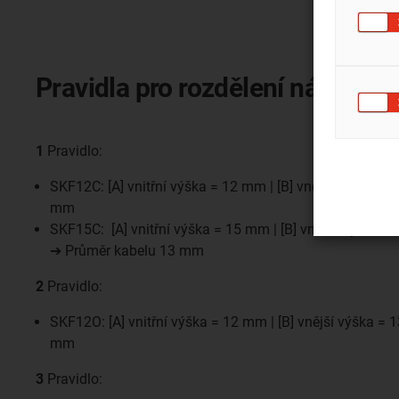
Pravidla pro rozdělení náplně
1
Pravidlo:
SKF12C: [A] vnitřní výška = 12 mm | [B] vnější výška 
mm
SKF15C: [A] vnitřní výška = 15 mm | [B] vnitřní výška
➔ Průměr kabelu 13 mm
2
Pravidlo:
SKF12O: [A] vnitřní výška = 12 mm | [B] vnější výška 
mm
3
Pravidlo: