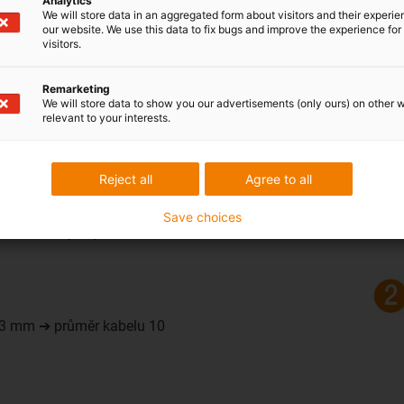
Analytics
We will store data in an aggregated form about visitors and their experi
our website. We use this data to fix bugs and improve the experience for 
visitors.
Remarketing
We will store data to show you our advertisements (only ours) on other 
relevant to your interests.
Reject all
Agree to all
= 13 mm ➔ Průměr kabelu 10
Save choices
 = 15 mm Vnější výška = 16 mm
= 13 mm ➔ průměr kabelu 10