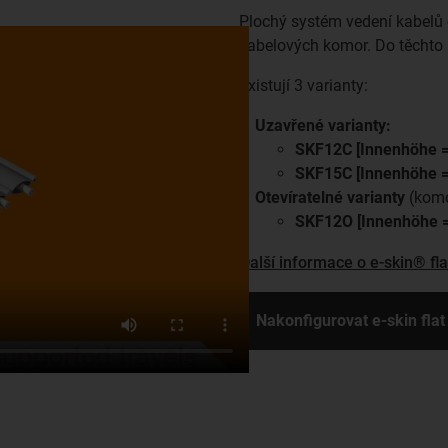
Plochý systém vedení kabelů e
kabelových komor. Do těchto k
Existují 3 varianty:
Uzavřené varianty:
SKF12C [Innenhöhe 
SKF15C [Innenhöhe 
Otevíratelné varianty
(komor
SKF12O [Innenhöhe 
Další informace o e-skin® fla
Nakonfigurovat e-skin flat