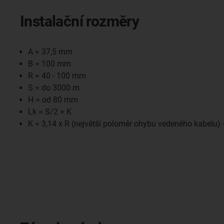
Instalační rozměry
A = 37,5 mm
B = 100 mm
R = 40 - 100 mm
S = do 3000 m
H = od 80 mm
Lk = S/2 + K
K = 3,14 x R (největší poloměr ohybu vedeného kabelu)