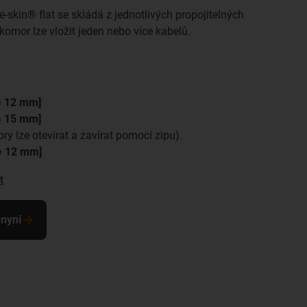
-skin® flat se skládá z jednotlivých propojitelných
omor lze vložit jeden nebo více kabelů.
= 12 mm]
= 15 mm]
y lze otevírat a zavírat pomocí zipu).
= 12 mm]
t
 nyní