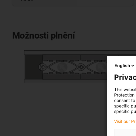
Možnosti plnění
English
Privac
This websi
Protection
consent to 
specific p
specific pu
Visit our P