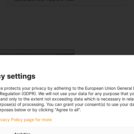
y settings
2 - 6 komor
te protects your privacy by adhering to the European Union General
Naplněné 1, 2 nebo 3 stejným
 Regulation (GDPR). We will not use your data for any purpose that y
and only to the extent not exceeding data which is necessary in relat
urpose(s) of processing. You can grant your consent(s) to use your da
rposes below or by clicking "Agree to all".
rivacy Policy page for more