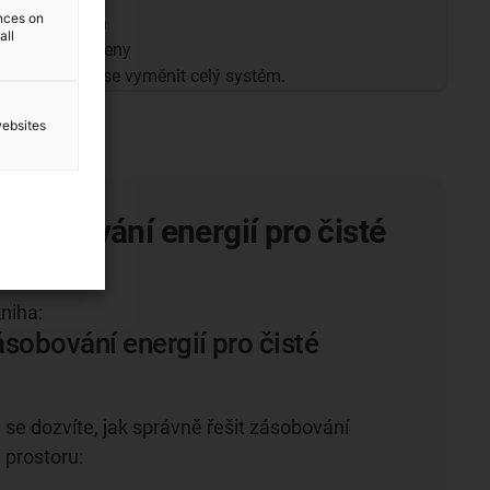
ences on
litelný systém
all
dělitelně spojeny
vyměnit, musí se vyměnit celý systém.
websites
ásobování energií pro čisté
kniha:
sobování energií pro čisté
e se dozvíte, jak správně řešit zásobování
 prostoru: