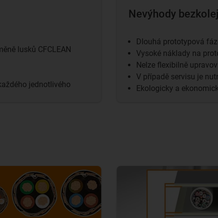
Nevýhody bezkolej
Dlouhá prototypová fáz
výměně lusků CFCLEAN
Vysoké náklady na prot
Nelze flexibilně upravo
V případě servisu je nu
 každého jednotlivého
Ekologicky a ekonomicky