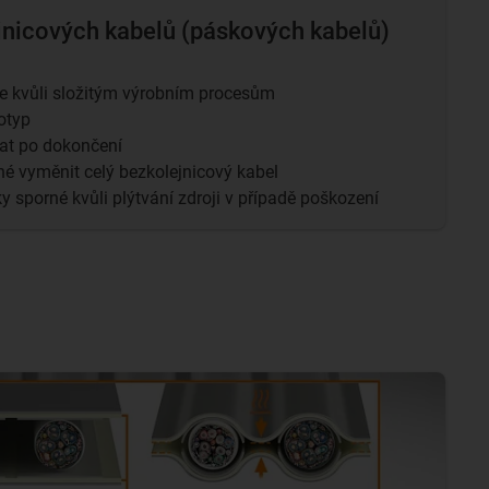
nicových kabelů (páskových kabelů)
e kvůli složitým výrobním procesům
otyp
vat po dokončení
tné vyměnit celý bezkolejnicový kabel
 sporné kvůli plýtvání zdroji v případě poškození