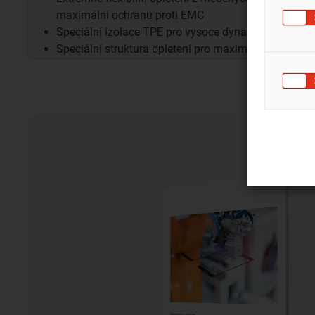
maximální ochranu proti EMC
Speciální izolace TPE pro vysoce dynamické aplika
Speciální struktura opletení pro maximální životnost