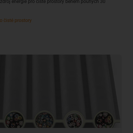
í zdroj energie pro čisté prostory během pouhých 30
o čisté prostory