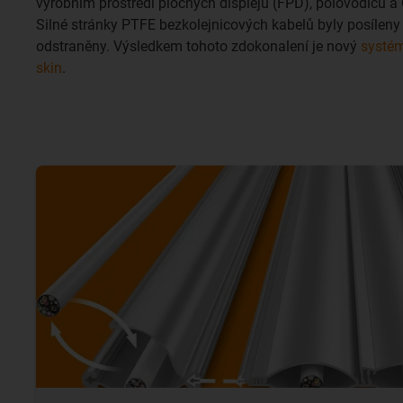
výrobním prostředí plochých displejů (FPD), polovodičů a 
Silné stránky PTFE bezkolejnicových kabelů byly posíleny a
odstraněny. Výsledkem tohoto zdokonalení je nový
systém
skin
.