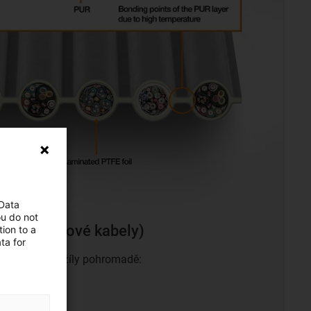
 Data
ou do not
bely (páskové kabely)
ion to a
ta for
drží jednotlivé žíly pohromadě:
nová fólie
UR
fólie