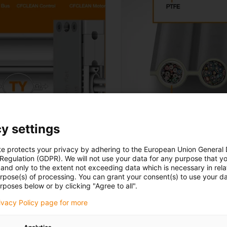
y settings
te protects your privacy by adhering to the European Union General
 Regulation (GDPR). We will not use your data for any purpose that y
Bezkolejnicové ka
and only to the extent not exceeding data which is necessary in relat
urpose(s) of processing. You can grant your consent(s) to use your da
rposes below or by clicking "Agree to all".
pramenné prvky a
Vícevrstvý plášť, který 
Vnější tenká teflo
rivacy Policy page for more
šího pláště
vnitřní vrstva z P
tickým pokrytím 90% pro
tenká vnější PTFE 