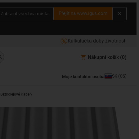
Přejít na www.igus.com
Zobrazit všechna místa
Kalkulačka doby životnosti
Nákupní košík
(0)
SK
(
CS
)
Moje kontaktní osoba
Bezkolejové Kabely