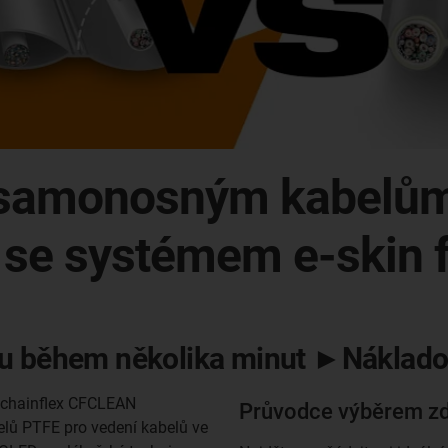
E samonosným kabelům
se systémem e-skin f
během několika minut ►Nákladově
s chainflex CFCLEAN
Průvodce výběrem zdr
elů PTFE pro vedení kabelů ve