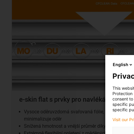
English
Privac
This websi
Protection
e-skin flat s prvky pro navlékání
consent to 
specific p
specific pu
Vysoce oděruvzdorná svařovaná fólie, která chrání 
minimalizuje oděr
Visit our P
Snížená hmotnost a vnější průměr díky absenci vněj
Extrémně flexibilní opletení z měděných drátů s op