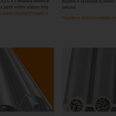
OLED a v lékařské technice.
Najděte a vyžádejte si ideáln
 jejich vnitřní slabiny byly
sekund.
 vedení plochých kabelů e-
Najděte si dodávku energie pr