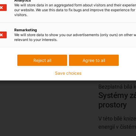
Analytics
We will store data in an aggregated form about visitors and their experi
Jeden uzavřený, neoddě
our website. We use this data to fix bugs and improve the experience for 
ce
žíly jsou navzájem neod
visitors.
Jednotlivé prvky nelze 
Remarketing
We will store data to show you our advertisements (only ours) on other 
relevant to your interests.
Reject all
Agree to all
Systémy z
prostory
Save choices
Bezplatná bílá 
Systémy zá
prostory
V této bílé kniz
energií v čistém