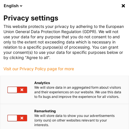
English
Vyberte místo pro doručení
Privacy settings
Výběr stránky země/oblasti může ovlivnit různé faktory
This website protects your privacy by adhering to the European
Union General Data Protection Regulation (GDPR). We will not
Zobrazit všechna místa
use your data for any purpose that you do not consent to and
only to the extent not exceeding data which is necessary in
relation to a specific purpose(s) of processing. You can grant
Přejít na www.igus.com
your consent(s) to use your data for specific purposes below or
by clicking "Agree to all".
Visit our Privacy Policy page for more
(0)
Analytics
We will store data in an aggregated form about visitors
Domovská stránka
Tichý chod a čistý prostor
Systém T3
and their experiences on our website. We use this data
to fix bugs and improve the experience for all visitors.
Systém T3
Remarketing
We will store data to show you our advertisements
(only ours) on other websites relevant to your
interests.