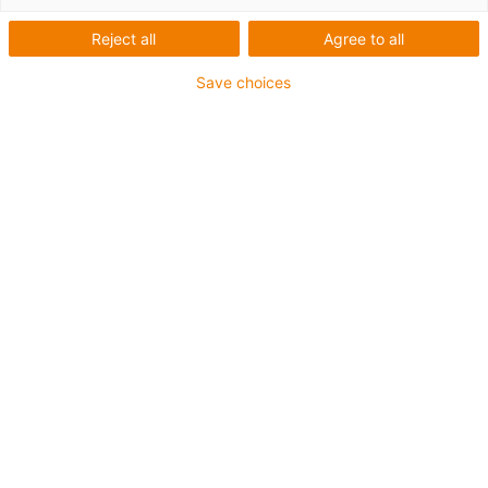
omezení tahu CFB
Reject all
Agree to all
Save choices
CFB: Modulární plastový zásuvný systém pro montáž
na C-profil
Plastové spojovací články lze použít k zajištění