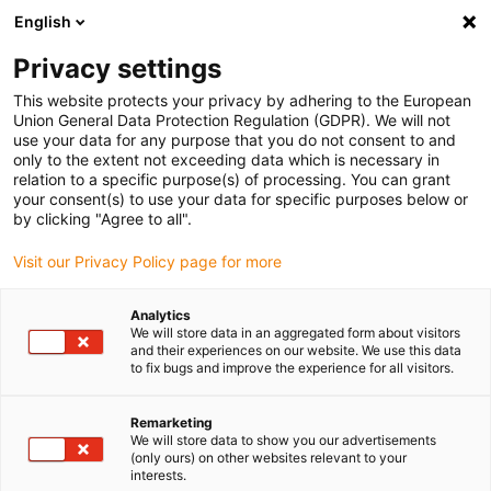
English
Vyberte místo pro doručení
Privacy settings
Výběr stránky země/oblasti může ovlivnit různé faktory
This website protects your privacy by adhering to the European
Union General Data Protection Regulation (GDPR). We will not
Zobrazit všechna místa
use your data for any purpose that you do not consent to and
only to the extent not exceeding data which is necessary in
relation to a specific purpose(s) of processing. You can grant
Přejít na www.igus.com
your consent(s) to use your data for specific purposes below or
by clicking "Agree to all".
Visit our Privacy Policy page for more
(0)
Analytics
We will store data in an aggregated form about visitors
Domovská stránka
Odlehčení kabelu
and their experiences on our website. We use this data
to fix bugs and improve the experience for all visitors.
Konektorový Systém Omezení Tahu CFB
Remarketing
We will store data to show you our advertisements
Konektorový systém
(only ours) on other websites relevant to your
interests.