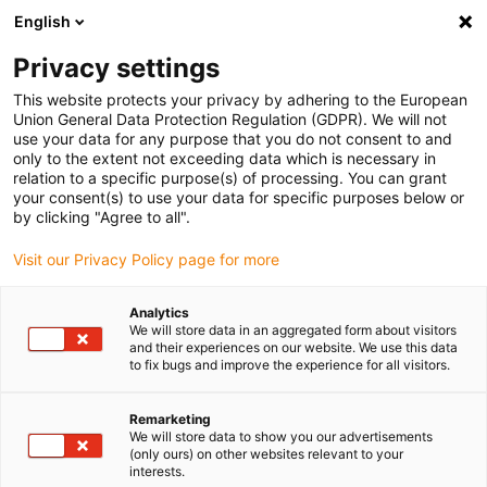
English
Vyberte místo pro doručení
Privacy settings
Výběr stránky země/oblasti může ovlivnit různé faktory
This website protects your privacy by adhering to the European
Union General Data Protection Regulation (GDPR). We will not
Zobrazit všechna místa
use your data for any purpose that you do not consent to and
only to the extent not exceeding data which is necessary in
relation to a specific purpose(s) of processing. You can grant
Přejít na www.igus.com
your consent(s) to use your data for specific purposes below or
by clicking "Agree to all".
Visit our Privacy Policy page for more
(0)
Analytics
We will store data in an aggregated form about visitors
Domovská stránka
iset
Kompletní Sada Autoglide 5
and their experiences on our website. We use this data
to fix bugs and improve the experience for all visitors.
iSet autoglide 5 | Pojezd:
Remarketing
We will store data to show you our advertisements
(only ours) on other websites relevant to your
10–60 m
interests.