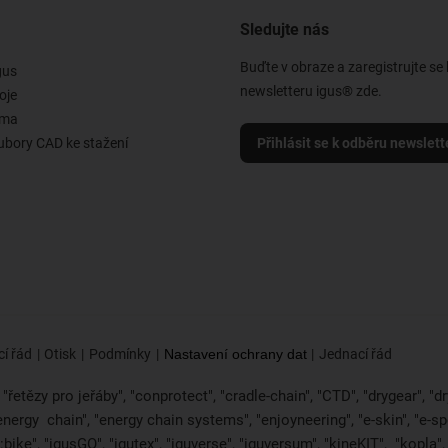
Sledujte nás
Buďte v obraze a zaregistrujte se
gus
newsletteru igus® zde.
oje
rma
ubory CAD ke stažení
Přihlásit se k odběru newslett
í řád
Otisk
Podmínky
Nastavení ochrany dat
Jednací řád
řetězy pro jeřáby", "conprotect", "cradle-chain", "CTD", "drygear", "dryl
"energy
chain", "energy chain systems", "enjoyneering", "e-skin", "e-spool",
bike", "igusGO", "igutex", "iguverse", "iguversum", "kineKIT",
"kopla"