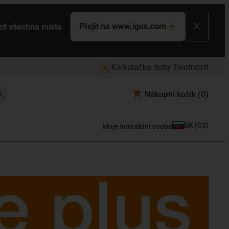
Přejít na www.igus.com
it všechna místa
Kalkulačka doby životnosti
Nákupní košík
(0)
SK
(
CS
)
Moje kontaktní osoba