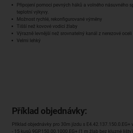
Připojení pomocí pevných háků a volného násuvného spo
teplotní výkyvy.
Možnost rychlé, rekonfigurované výměny
Tišší než kovové vodicí žlaby
Výrazně levnější než srovnatelný kanál z nerezové oceli
Velmi lehký
Příklad objednávky:
Příklad objednávky pro 30m jízdu s E4.42.137.150.0.EG+ 
- 15 kusů 9GP.150.00.1000.EG+ (1 m žlab bez kluzné lišty)