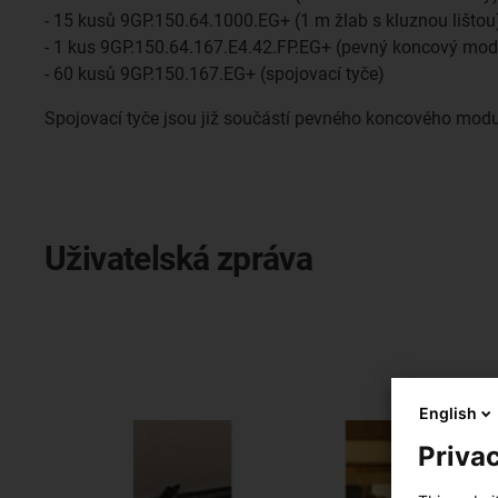
- 15 kusů 9GP.150.64.1000.EG+ (1 m žlab s kluznou lištou
- 1 kus 9GP.150.64.167.E4.42.FP.EG+ (pevný koncový mod
- 60 kusů 9GP.150.167.EG+ (spojovací tyče)
Spojovací tyče jsou již součástí pevného koncového modulu
Uživatelská zpráva
English
Privac