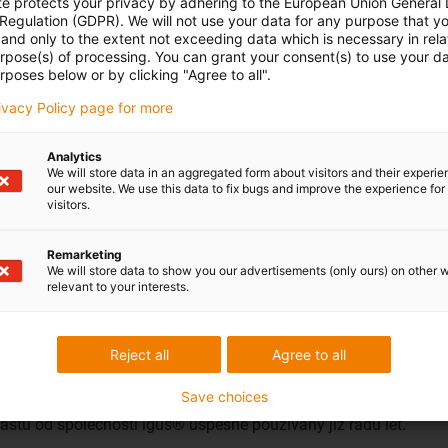
te protects your privacy by adhering to the European Union General
 Regulation (GDPR). We will not use your data for any purpose that y
and only to the extent not exceeding data which is necessary in relat
urpose(s) of processing. You can grant your consent(s) to use your da
rposes below or by clicking "Agree to all".
rivacy Policy page for more
Analytics
We will store data in an aggregated form about visitors and their experi
our website. We use this data to fix bugs and improve the experience for 
visitors.
Remarketing
We will store data to show you our advertisements (only ours) on other 
relevant to your interests.
Reject all
Agree to all
Save choices
astu od společnosti igus® úspěšně používaný již řadu let.