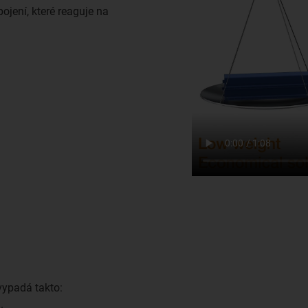
jení, které reaguje na
vypadá takto:
.