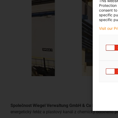
This websi
Protection
consent to 
specific p
specific pu
Visit our P
Společnost Wiegel Verwaltung GmbH & Co KG
energetický řetěz a plastový kanál z chemicky odolného pl