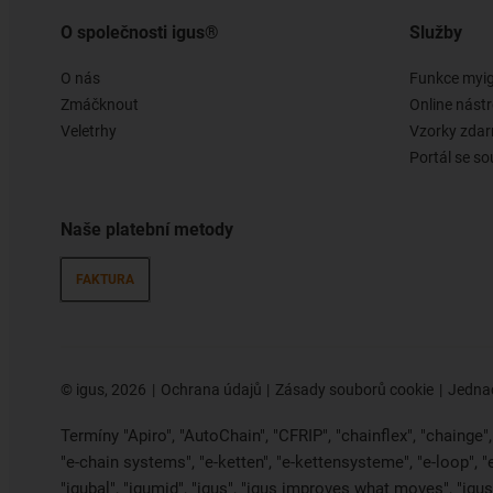
O společnosti igus®
Služby
O nás
Funkce myi
Zmáčknout
Online nástr
Veletrhy
Vzorky zda
Portál se so
Naše platební metody
FAKTURA
©
igus, 2026
Ochrana údajů
Zásady souborů cookie
Jednac
Termíny "Apiro", "AutoChain", "CFRIP", "chainflex", "chainge", "
"e-chain systems", "e-ketten", "e-kettensysteme", "e-loop", 
"igubal", "igumid", "igus", "igus improves what moves", "igus: