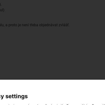
).
ul)
, a proto je není třeba objednávat zvlášť.
y settings