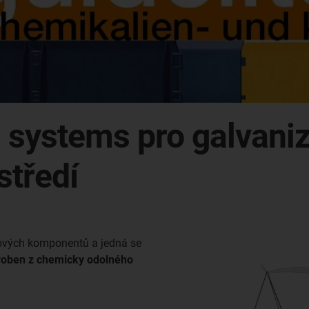
systems pro galvaniza
středí
stových komponentů a jedná se
vyroben z chemicky odolného