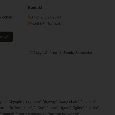
Kontakt
 k odběru
+421 2 502 025 04
Kontaktní formulář
eru
Jazyk:
Čeština
Země:
Slovensko
in", "dryspin", "dry-tech", "dryway", "easy chain", "e-chain",
 "fixflex", "flizz", "i.Cee", "ibow", "igear", "iglide", "iglidur",
, "manus", "motion plastics", "motion polymers",