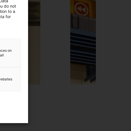
 Data
ou do not
ion to a
ta for
ences on
all
websites