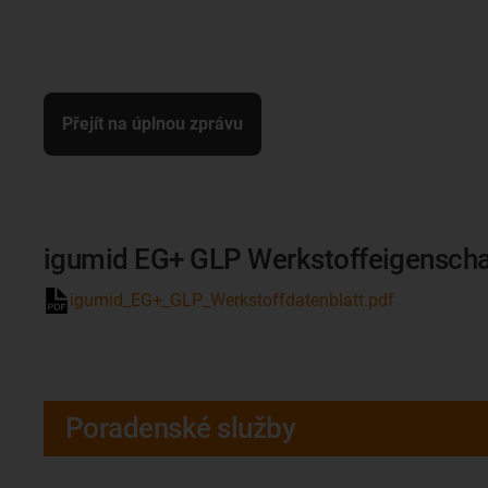
Přejít na úplnou zprávu
igumid EG+ GLP Werkstoffeigenscha
igumid_EG+_GLP_Werkstoffdatenblatt.pdf
Poradenské služby