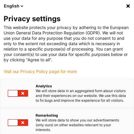
English
Vyberte místo pro doručení
Privacy settings
Výběr stránky země/oblasti může ovlivnit různé faktory
This website protects your privacy by adhering to the European
Union General Data Protection Regulation (GDPR). We will not
Zobrazit všechna místa
use your data for any purpose that you do not consent to and
only to the extent not exceeding data which is necessary in
relation to a specific purpose(s) of processing. You can grant
Přejít na www.igus.com
your consent(s) to use your data for specific purposes below or
by clicking "Agree to all".
Visit our Privacy Policy page for more
(0)
Analytics
We will store data in an aggregated form about visitors
Domovská stránka
Vodicí žlaby
Standardní C-Profily
and their experiences on our website. We use this data
to fix bugs and improve the experience for all visitors.
C-profily
Remarketing
We will store data to show you our advertisements
(only ours) on other websites relevant to your
interests.