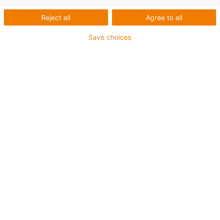
Standardní profily C
Reject all
Agree to all
Pro všechny svorky igus® CFX a montážní konzoly
Save choices
KMA s možností C-profilu.
Standardní materiál pozinkovaná ocel
K dispozici také ve verzi z nerezové oceli (materiál
nerezová ocel: AISI 304)
Délková tolerance pro C-profily ±1 mm!
Pro běžné aplikace. Lze integrovat do KMA s možností
montáže do C-profilu!