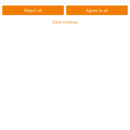
čistých prostorách
Reject all
Agree to all
Save choices
Nejvyšší vhodnost pro čisté
prostory, téměř žádný otěr &
vysoká pevnost