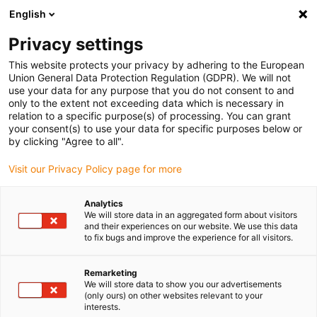
English
Vyberte místo pro doručení
Privacy settings
Výběr stránky země/oblasti může ovlivnit různé faktory
This website protects your privacy by adhering to the European
Union General Data Protection Regulation (GDPR). We will not
Zobrazit všechna místa
use your data for any purpose that you do not consent to and
only to the extent not exceeding data which is necessary in
relation to a specific purpose(s) of processing. You can grant
Přejít na www.igus.com
your consent(s) to use your data for specific purposes below or
by clicking "Agree to all".
Visit our Privacy Policy page for more
(0)
Analytics
We will store data in an aggregated form about visitors
Domovská stránka
Nové produkty
Systém C6
and their experiences on our website. We use this data
to fix bugs and improve the experience for all visitors.
Systém energetického
Remarketing
We will store data to show you our advertisements
(only ours) on other websites relevant to your
řetězce C6 pro aplikace v
interests.