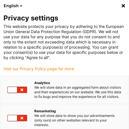
English
Vyberte místo pro doručení
Privacy settings
Výběr stránky země/oblasti může ovlivnit různé faktory
This website protects your privacy by adhering to the European
Union General Data Protection Regulation (GDPR). We will not
Zobrazit všechna místa
use your data for any purpose that you do not consent to and
only to the extent not exceeding data which is necessary in
Přejít na www.igus.com
relation to a specific purpose(s) of processing. You can grant
your consent(s) to use your data for specific purposes below or
by clicking "Agree to all".
(0)
Visit our Privacy Policy page for more
Domovská stránka
Nové produkty
Analytics
We will store data in an aggregated form about visitors
Jednodílný Energetický Řetězec
and their experiences on our website. We use this data
to fix bugs and improve the experience for all visitors.
Jednodílný energetický
Remarketing
We will store data to show you our advertisements
řetězec E1
(only ours) on other websites relevant to your
interests.