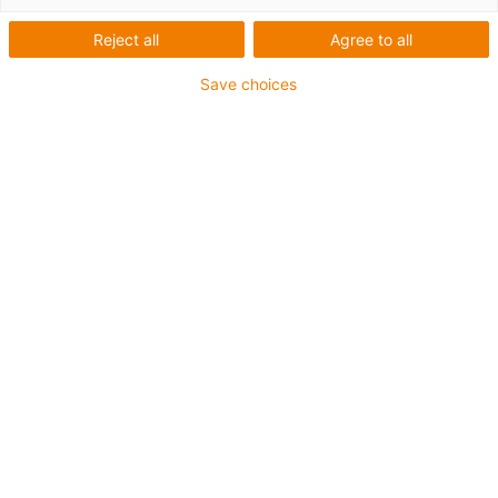
Flexibilní a pevný pro extrémně
Reject all
Agree to all
malé instalační prostory
Save choices