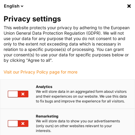
English
Vyberte místo pro doručení
Privacy settings
Výběr stránky země/oblasti může ovlivnit různé faktory
This website protects your privacy by adhering to the European
Union General Data Protection Regulation (GDPR). We will not
Zobrazit všechna místa
use your data for any purpose that you do not consent to and
only to the extent not exceeding data which is necessary in
relation to a specific purpose(s) of processing. You can grant
Přejít na www.igus.com
your consent(s) to use your data for specific purposes below or
by clicking "Agree to all".
Visit our Privacy Policy page for more
(0)
Analytics
We will store data in an aggregated form about visitors
Domovská stránka
Nové produkty
and their experiences on our website. We use this data
to fix bugs and improve the experience for all visitors.
Hybridní Energetické Řetězce YRA
Remarketing
We will store data to show you our advertisements
Hybridní energetické
(only ours) on other websites relevant to your
interests.