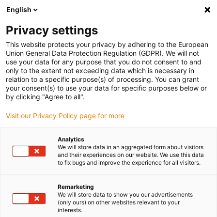
English
Vyberte místo pro doručení
Privacy settings
Výběr stránky země/oblasti může ovlivnit různé faktory
This website protects your privacy by adhering to the European
Union General Data Protection Regulation (GDPR). We will not
Zobrazit všechna místa
use your data for any purpose that you do not consent to and
only to the extent not exceeding data which is necessary in
relation to a specific purpose(s) of processing. You can grant
Přejít na www.igus.com
your consent(s) to use your data for specific purposes below or
by clicking "Agree to all".
Visit our Privacy Policy page for more
(0)
Analytics
We will store data in an aggregated form about visitors
Domovská stránka
Nové produkty
E-Spin E4Q
and their experiences on our website. We use this data
to fix bugs and improve the experience for all visitors.
e-spin E4Q
Remarketing
We will store data to show you our advertisements
(only ours) on other websites relevant to your
interests.
Stálá výška upevnění a plynulý