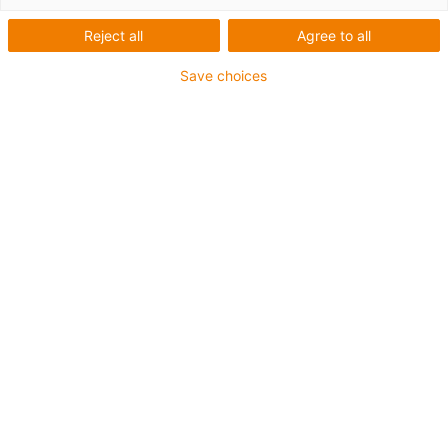
provoz
Reject all
Agree to all
Save choices
[Designstudie]
S e-spinem rozšiřujeme rodinu E4Q o tichého a
bezpečného průvodce pro dlouhé cesty až do cca. 30 m -
zcela bez vodicího žlabu. Podpěrná kolečka zajišťují