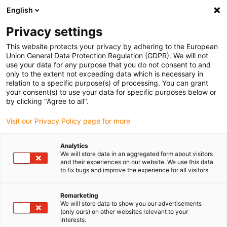
English
Vyberte místo pro doručení
Privacy settings
Výběr stránky země/oblasti může ovlivnit různé faktory
This website protects your privacy by adhering to the European
Union General Data Protection Regulation (GDPR). We will not
Zobrazit všechna místa
use your data for any purpose that you do not consent to and
only to the extent not exceeding data which is necessary in
relation to a specific purpose(s) of processing. You can grant
Přejít na www.igus.com
your consent(s) to use your data for specific purposes below or
by clicking "Agree to all".
Visit our Privacy Policy page for more
(0)
Analytics
We will store data in an aggregated form about visitors
Domovská stránka
Nové produkty
E-Spool Flex Light
and their experiences on our website. We use this data
to fix bugs and improve the experience for all visitors.
e-spool flex light
Remarketing
We will store data to show you our advertisements
(only ours) on other websites relevant to your
interests.