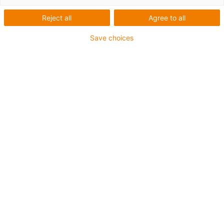
Reject all
Agree to all
Save choices
Přepracovaný kabelový buben
Pro mimořádně nákladově efektivní integraci
Kabelový buben v provedení igus se sníženými nároky
na údržbu a optimální ochranou vedených kabelů. Určen