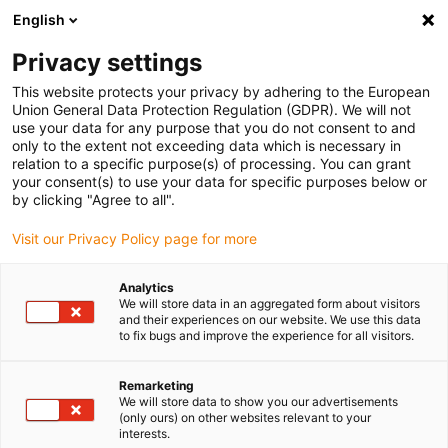
English
Vyberte místo pro doručení
Privacy settings
Výběr stránky země/oblasti může ovlivnit různé faktory
This website protects your privacy by adhering to the European
Union General Data Protection Regulation (GDPR). We will not
Zobrazit všechna místa
use your data for any purpose that you do not consent to and
only to the extent not exceeding data which is necessary in
relation to a specific purpose(s) of processing. You can grant
Přejít na www.igus.com
your consent(s) to use your data for specific purposes below or
by clicking "Agree to all".
Visit our Privacy Policy page for more
(0)
Analytics
We will store data in an aggregated form about visitors
Domovská stránka
Online konfigurátor
and their experiences on our website. We use this data
to fix bugs and improve the experience for all visitors.
Konfigurátor Robotického Zařízení
Remarketing
We will store data to show you our advertisements
(only ours) on other websites relevant to your
interests.