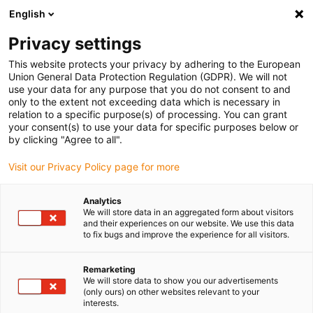
English
Vyberte místo pro doručení
Privacy settings
Výběr stránky země/oblasti může ovlivnit různé faktory
This website protects your privacy by adhering to the European
Union General Data Protection Regulation (GDPR). We will not
Zobrazit všechna místa
use your data for any purpose that you do not consent to and
only to the extent not exceeding data which is necessary in
relation to a specific purpose(s) of processing. You can grant
Přejít na www.igus.com
your consent(s) to use your data for specific purposes below or
by clicking "Agree to all".
Visit our Privacy Policy page for more
(0)
Analytics
We will store data in an aggregated form about visitors
Domovská stránka
Online konfigurátor
and their experiences on our website. We use this data
to fix bugs and improve the experience for all visitors.
Konfigurátor Energetických Řetězů
Remarketing
We will store data to show you our advertisements
Konfigurátor
(only ours) on other websites relevant to your
interests.