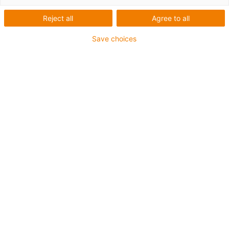
energetických řetězů
Reject all
Agree to all
Save choices
Rychlý návrh energetických řetězců připravených k
připojení online
Pomocí konfigurátoru energetických řetězců "e-chain
expert" si můžete v několika krocích sestavit vlastní
systém energetických řetězců připravený k připojení.
► Rychlé a snadné navrhování online
► Zobrazení ceny, životnosti a dodací lhůty
► Sdílení aktuálního stavu zpracování s dalšími
osobami
Nakonfigurovat energetické řetězy nyní