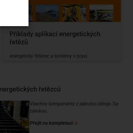
Příklady aplikací energetických
řetězů
energetický řetězec a systémy v praxi.
nergetických řetězců
Všechny komponenty z jednoho zdroje. Se
zárukou.
Přejít na
kompletaci