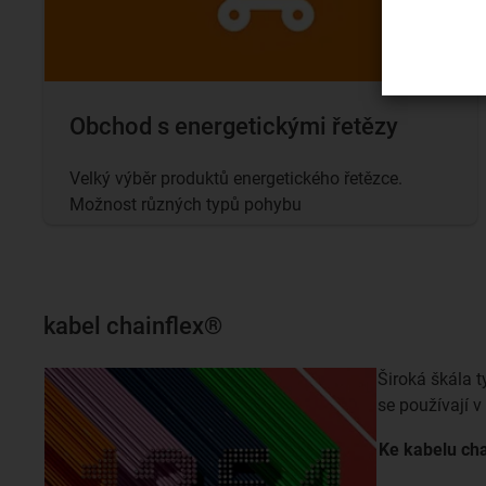
Obchod s energetickými řetězy
Velký výběr produktů energetického řetězce.
Možnost různých typů pohybu
kabel chainflex®
Široká škála 
se používají v
Ke kabelu
ch