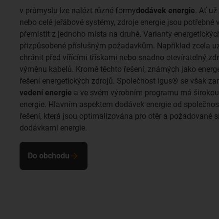
v průmyslu lze nalézt různé formy
dodávek energie
. Ať už
nebo celé jeřábové systémy, zdroje energie jsou potřebné v
přemístit z jednoho místa na druhé. Varianty energetickýc
přizpůsobené příslušným požadavkům. Například zcela uz
chránit před vířícími třískami nebo snadno otevíratelný z
výměnu kabelů. Kromě těchto řešení, známých jako energetic
řešení energetických zdrojů. Společnost igus® se však za
vedení energie
a ve svém výrobním programu má širokou 
energie. Hlavním aspektem dodávek energie od společnost
řešení, která jsou optimalizována pro otěr a požadované sí
dodávkami energie.
Do obchodu