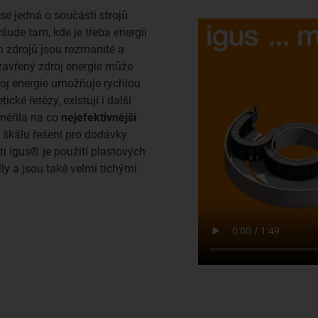
 se jedná o součásti strojů
šude tam, kde je třeba energii
h zdrojů jsou rozmanité a
avřený zdroj energie může
droj energie umožňuje rychlou
ké řetězy, existují i další
měřila na co
nejefektivnější
škálu řešení pro dodávky
i igus® je použití plastových
ly a jsou také velmi tichými