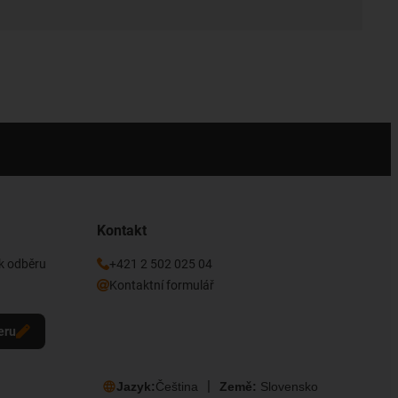
Kontakt
 k odběru
+421 2 502 025 04
Kontaktní formulář
eru
Jazyk:
Čeština
Země:
Slovensko