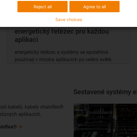
Reject all
Agree to all
Save choices
energetický řetězec pro každou
aplikaci
energetický řetězec a systémy se spolehlivě
používají v mnoha aplikacích po celém světě.
Sestavené systémy e
typů kabelů. kabely chainflex®
 různých aplikacích.
ainflex®