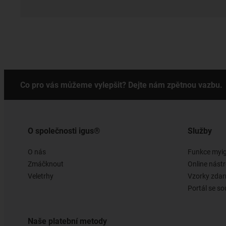
Co pro vás můžeme vylepšit? Dejte nám zpětnou vazbu.
O společnosti igus®
Služby
O nás
Funkce myi
Zmáčknout
Online nástr
Veletrhy
Vzorky zda
Portál se so
Naše platební metody