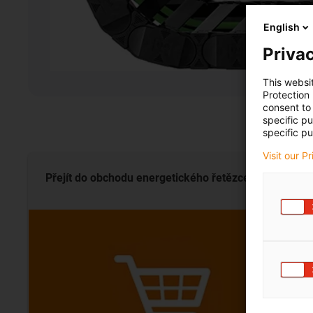
English
Privac
This websi
Protection
consent to 
specific p
specific pu
Visit our P
Přejít do obchodu energetického
řetězce