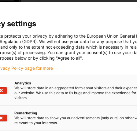
Požádejte o v
y settings
te protects your privacy by adhering to the European Union General
 Regulation (GDPR). We will not use your data for any purpose that y
and only to the extent not exceeding data which is necessary in relat
urpose(s) of processing. You can grant your consent(s) to use your da
rposes below or by clicking "Agree to all".
rivacy Policy page for more
Více
informací
Analytics
We will store data in an aggregated form about visitors and their experi
our website. We use this data to fix bugs and improve the experience for 
visitors.
Remarketing
We will store data to show you our advertisements (only ours) on other 
relevant to your interests.