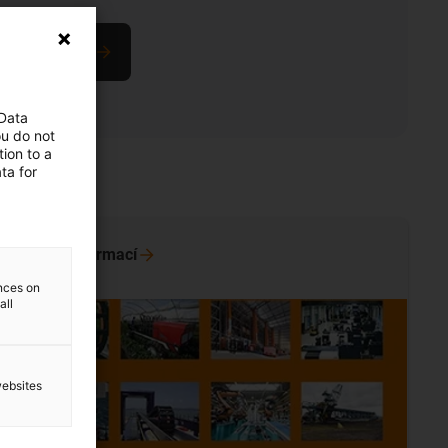
zorek zdarma!
 Data
ou do not
ion to a
ta for
Více
informací
ences on
all
websites