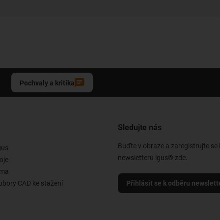
Pochvaly a kritika
Sledujte nás
Buďte v obraze a zaregistrujte se
gus
newsletteru igus® zde.
oje
rma
ubory CAD ke stažení
Přihlásit se k odběru newslett