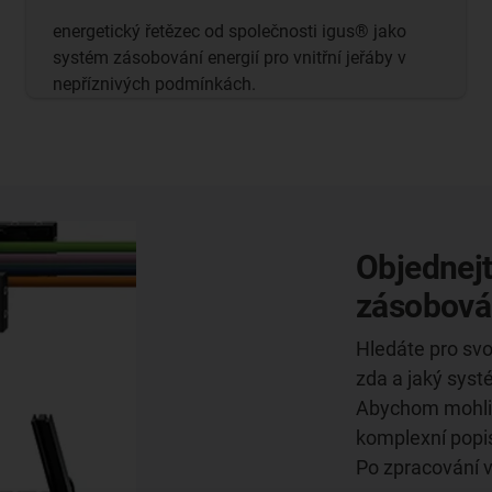
energetický řetězec od společnosti igus® jako
systém zásobování energií pro vnitřní jeřáby v
nepříznivých podmínkách.
Objednejt
zásobován
Hledáte pro svou
zda a jaký sys
Abychom mohli n
komplexní popis
Po zpracování 