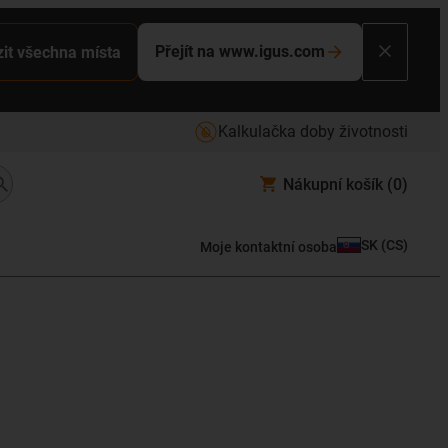
Přejít na www.igus.com
it všechna místa
Kalkulačka doby životnosti
Nákupní košík
(0)
SK
(
CS
)
Moje kontaktní osoba