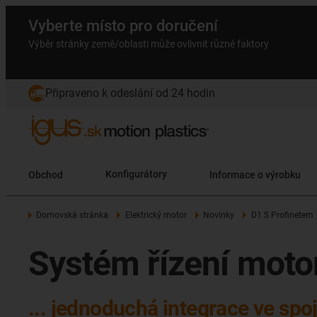
Vyberte místo pro doručení
Výběr stránky země/oblasti může ovlivnit různé faktory
Připraveno k odeslání od 24 hodin
Obchod
Konfigurátory
Informace o výrobku
Domovská stránka
Elektrický motor
Novinky
D1 S Profinetem
Systém řízení mot
... jednoduchá integrace ve spoj