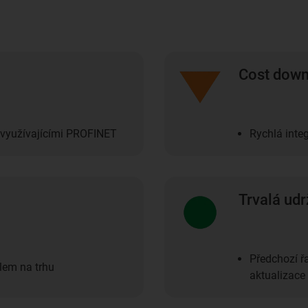
Cost dow
 využívajícími PROFINET
Rychlá inte
Trvalá udr
Předchozí ř
lem na trhu
aktualizace