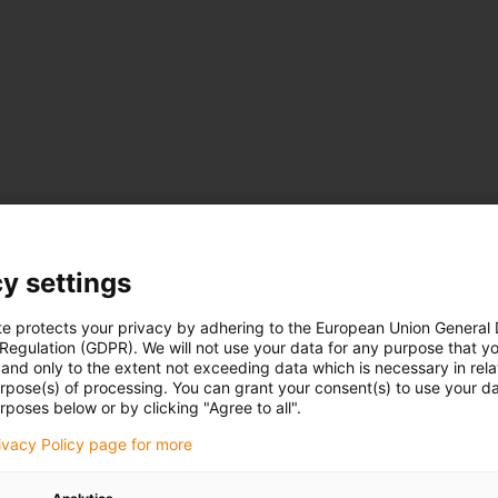
í
y settings
te protects your privacy by adhering to the European Union General
 Regulation (GDPR). We will not use your data for any purpose that y
and only to the extent not exceeding data which is necessary in relat
urpose(s) of processing. You can grant your consent(s) to use your da
rposes below or by clicking "Agree to all".
rivacy Policy page for more