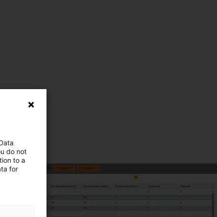
 Data
ou do not
ion to a
ta for