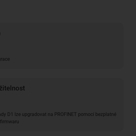
n
grace
žitelnost
ady D1 lze upgradovat na PROFINET pomocí bezplatné
 firmwaru