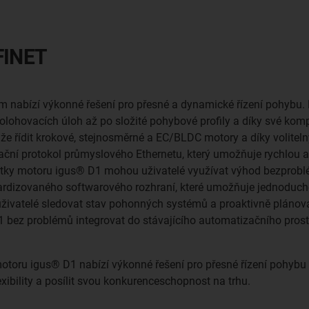
FINET
nabízí výkonné řešení pro přesné a dynamické řízení pohybu. 
ohovacích úloh až po složité pohybové profily a díky své kompa
ůže řídit krokové, stejnosměrné a EC/BLDC motory a díky volite
ační protokol průmyslového Ethernetu, který umožňuje rychlou 
dnotky motoru igus® D1 mohou uživatelé využívat výhod bezpr
dardizovaného softwarového rozhraní, které umožňuje jednoduch
živatelé sledovat stav pohonných systémů a proaktivně plánova
 bez problémů integrovat do stávajícího automatizačního prost
otoru igus® D1 nabízí výkonné řešení pro přesné řízení pohybu
lexibility a posílit svou konkurenceschopnost na trhu.