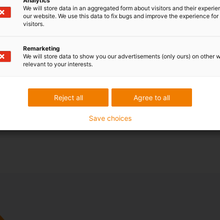
Analytics
We will store data in an aggregated form about visitors and their experi
our website. We use this data to fix bugs and improve the experience for 
visitors.
Remarketing
We will store data to show you our advertisements (only ours) on other 
relevant to your interests.
Reject all
Agree to all
Save choices