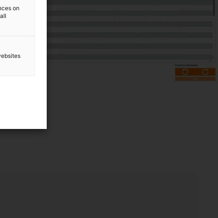
ences on
all
websites