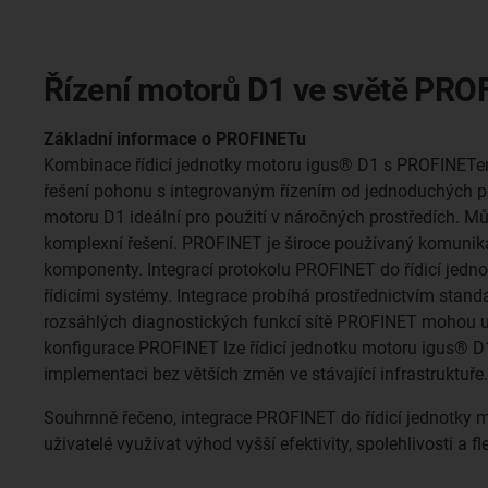
Řízení motorů D1 ve světě PRO
Základní informace o PROFINETu
Kombinace řídicí jednotky motoru igus® D1 s PROFINETem 
řešení pohonu s integrovaným řízením od jednoduchých pol
motoru D1 ideální pro použití v náročných prostředích. M
komplexní řešení. PROFINET je široce používaný komunik
komponenty. Integrací protokolu PROFINET do řídicí je
řídicími systémy. Integrace probíhá prostřednictvím stan
rozsáhlých diagnostických funkcí sítě PROFINET mohou u
konfigurace PROFINET lze řídicí jednotku motoru igus® D1
implementaci bez větších změn ve stávající infrastruktuře.
Souhrnně řečeno, integrace PROFINET do řídicí jednotky m
uživatelé využívat výhod vyšší efektivity, spolehlivosti a f