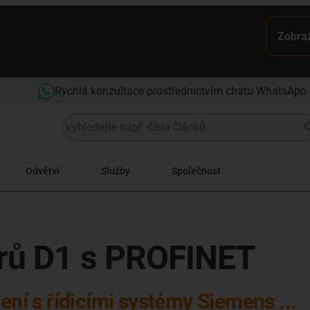
Zobraz
Rychlá konzultace prostřednictvím chatu WhatsApp
Odvětví
Služby
Společnost
orů D1 s PROFINET
ení s řídicími systémy Siemens ...