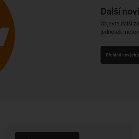
Další nov
Objevte další z
jednotek motorů
Přehled nových p