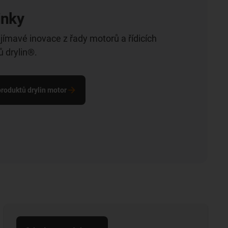
inky
ajímavé inovace z řady motorů a řídicích
 drylin®.
roduktů drylin motor