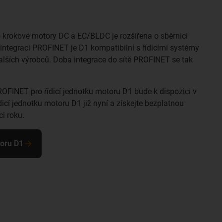
o krokové motory DC a EC/BLDC je rozšířena o sběrnici
integraci PROFINET je D1 kompatibilní s řídicími systémy
lších výrobců. Doba integrace do sítě PROFINET se tak
ROFINET pro řídicí jednotku motoru D1 bude k dispozici v
ídicí jednotku motoru D1 již nyní a získejte bezplatnou
i roku.
toru D1