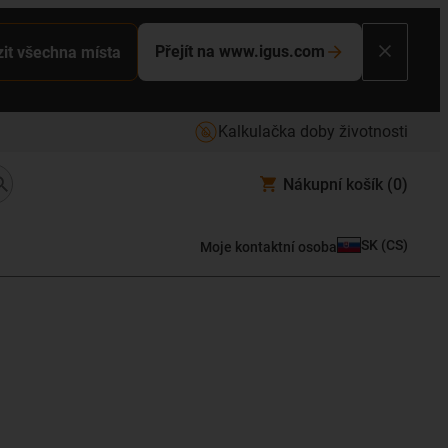
Přejít na www.igus.com
it všechna místa
Kalkulačka doby životnosti
Nákupní košík
(0)
SK
(
CS
)
Moje kontaktní osoba