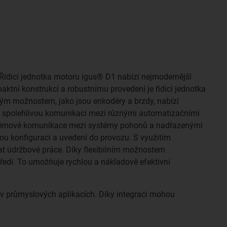
Řídicí jednotka motoru igus® D1 nabízí nejmodernější
ktní konstrukci a robustnímu provedení je řídicí jednotka
lným možnostem, jako jsou enkodéry a brzdy, nabízí
a spolehlivou komunikaci mezi různými automatizačními
oblémové komunikace mezi systémy pohonů a nadřazenými
ou konfiguraci a uvedení do provozu. S využitím
t údržbové práce. Díky flexibilním možnostem
ředí. To umožňuje rychlou a nákladově efektivní
 v průmyslových aplikacích. Díky integraci mohou