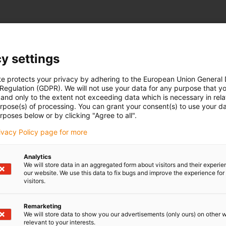
y settings
te protects your privacy by adhering to the European Union General
 Regulation (GDPR). We will not use your data for any purpose that y
and only to the extent not exceeding data which is necessary in relat
urpose(s) of processing. You can grant your consent(s) to use your da
rposes below or by clicking "Agree to all".
nosti i v obchodě. Díky
rivacy Policy page for more
ní automatizované, a tudíž
Analytics
We will store data in an aggregated form about visitors and their experi
our website. We use this data to fix bugs and improve the experience for 
visitors.
Remarketing
We will store data to show you our advertisements (only ours) on other 
relevant to your interests.