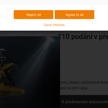
Reject all
Agree to all
Save choices
110 podání v př
Výzvy, řešení, návratnost inv
které za nimi stojí.
K předloženým dokument