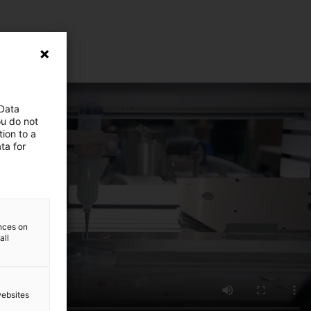
 Data
ou do not
ion to a
ta for
ences on
all
websites