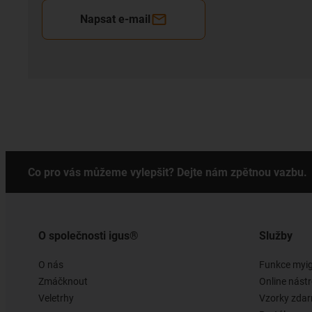
Napsat e-mail
Co pro vás můžeme vylepšit? Dejte nám zpětnou vazbu.
O společnosti igus®
Služby
O nás
Funkce myi
Zmáčknout
Online nástr
Veletrhy
Vzorky zda