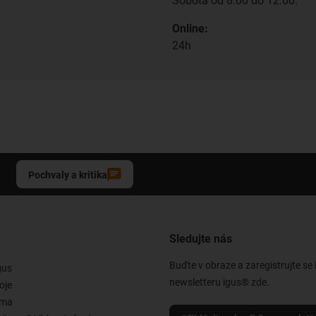
Sobota od 8:00 do 12:00.
Online:
24h
Pochvaly a kritika
Sledujte nás
Buďte v obraze a zaregistrujte se
gus
newsletteru igus® zde.
oje
rma