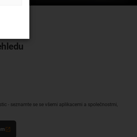
ehledu
estic - seznamte se se všemi aplikacemi a společnostmi,
ům