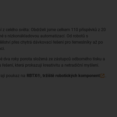
 z celého světa: Obdrželi jsme celkem 110 příspěvků z 20
žné s nízkonákladovou automatizací. Od robotů s
tví přes chytrá dávkovací řešení pro řemeslníky až po
ci.
 dva roky porota složená ze zástupců odborného tisku a
řešení, která prokazují kreativitu a netradiční myšlení.
ávají poukaz na
RBTX®, tržiště robotických
komponent
.