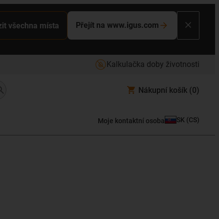
Přejít na www.igus.com
it všechna místa
Kalkulačka doby životnosti
Nákupní košík
(0)
SK
(
CS
)
Moje kontaktní osoba