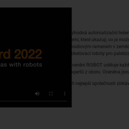
Výhodná automatizační řešení
zemí, které ukazují, co je mo
kloubovým ramenem v zeměděls
etiketovací roboty pro paletiza
Ocenění ROIBOT uděluje každé
expertů z oboru. Oceněna jsou 
Tři nejlepší společnosti získ