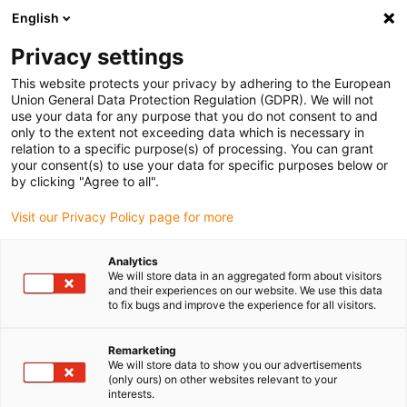
English
Vyberte místo pro doručení
Privacy settings
Výběr stránky země/oblasti může ovlivnit různé faktory
This website protects your privacy by adhering to the European
Union General Data Protection Regulation (GDPR). We will not
Zobrazit všechna místa
use your data for any purpose that you do not consent to and
only to the extent not exceeding data which is necessary in
relation to a specific purpose(s) of processing. You can grant
Přejít na www.igus.com
your consent(s) to use your data for specific purposes below or
by clicking "Agree to all".
Visit our Privacy Policy page for more
(0)
Analytics
We will store data in an aggregated form about visitors
Domovská stránka
Služby
Testování A Integrace
and their experiences on our website. We use this data
to fix bugs and improve the experience for all visitors.
Testování a integrace: Od
Remarketing
We will store data to show you our advertisements
(only ours) on other websites relevant to your
nápadu k výrobě
interests.