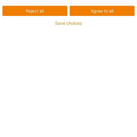
na míru
Reject all
Agree to all
Save choices
Automat na mražené potraviny