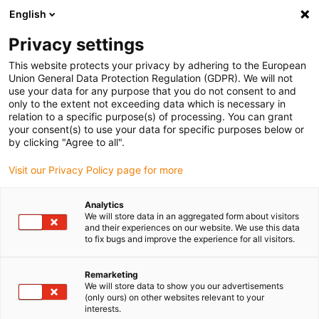
English
Vyberte místo pro doručení
Privacy settings
Výběr stránky země/oblasti může ovlivnit různé faktory
This website protects your privacy by adhering to the European
Union General Data Protection Regulation (GDPR). We will not
Zobrazit všechna místa
use your data for any purpose that you do not consent to and
only to the extent not exceeding data which is necessary in
relation to a specific purpose(s) of processing. You can grant
Přejít na www.igus.com
your consent(s) to use your data for specific purposes below or
by clicking "Agree to all".
Visit our Privacy Policy page for more
(0)
Analytics
We will store data in an aggregated form about visitors
Domovská stránka
Projekty robotů
and their experiences on our website. We use this data
to fix bugs and improve the experience for all visitors.
Příklady Plánování Projektů
Remarketing
We will store data to show you our advertisements
Napříč historií projektu - řešení
(only ours) on other websites relevant to your
interests.