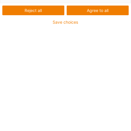
Reject all
Agree to all
Save choices
Tento mobilní robot je vhodný pro jednoduché, ale
časově náročné práce.
vyzvedávání a doručování, například v hotelnictví a
gastronomii.