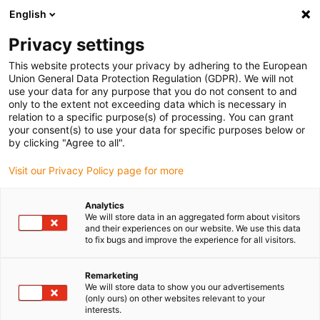
English
Vyberte místo pro doručení
Privacy settings
Výběr stránky země/oblasti může ovlivnit různé faktory
This website protects your privacy by adhering to the European
Union General Data Protection Regulation (GDPR). We will not
Zobrazit všechna místa
use your data for any purpose that you do not consent to and
only to the extent not exceeding data which is necessary in
relation to a specific purpose(s) of processing. You can grant
Přejít na www.igus.com
your consent(s) to use your data for specific purposes below or
by clicking "Agree to all".
Visit our Privacy Policy page for more
(0)
Analytics
We will store data in an aggregated form about visitors
Domovská stránka
Novinky
Sada Kamer ReBeL Ifm
and their experiences on our website. We use this data
to fix bugs and improve the experience for all visitors.
Snadná detekce - s kamerou
Remarketing
We will store data to show you our advertisements
ifm nastavenou pro ReBeL
(only ours) on other websites relevant to your
interests.