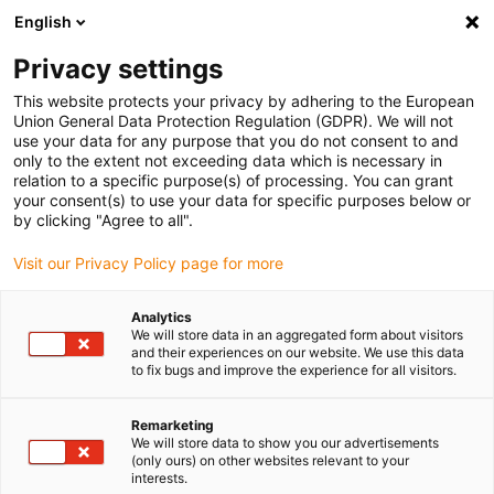
English
Vyberte místo pro doručení
Privacy settings
Výběr stránky země/oblasti může ovlivnit různé faktory
This website protects your privacy by adhering to the European
Union General Data Protection Regulation (GDPR). We will not
Zobrazit všechna místa
use your data for any purpose that you do not consent to and
only to the extent not exceeding data which is necessary in
relation to a specific purpose(s) of processing. You can grant
Přejít na www.igus.com
your consent(s) to use your data for specific purposes below or
by clicking "Agree to all".
Visit our Privacy Policy page for more
(0)
Analytics
We will store data in an aggregated form about visitors
Domovská stránka
Konfigurátory automatizace
and their experiences on our website. We use this data
to fix bugs and improve the experience for all visitors.
Příslušenství Robolink - Náhradní Díly
Remarketing
We will store data to show you our advertisements
robolink® Stavebnice
(only ours) on other websites relevant to your
interests.