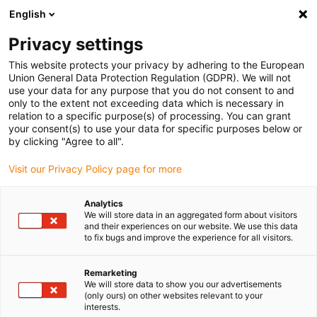
English
Vyberte místo pro doručení
Privacy settings
Výběr stránky země/oblasti může ovlivnit různé faktory
This website protects your privacy by adhering to the European
Union General Data Protection Regulation (GDPR). We will not
Zobrazit všechna místa
use your data for any purpose that you do not consent to and
only to the extent not exceeding data which is necessary in
relation to a specific purpose(s) of processing. You can grant
Přejít na www.igus.com
your consent(s) to use your data for specific purposes below or
by clicking "Agree to all".
Visit our Privacy Policy page for more
(0)
Analytics
We will store data in an aggregated form about visitors
Domovská stránka
Konfigurátory automatizace
and their experiences on our website. We use this data
to fix bugs and improve the experience for all visitors.
Žádost O Robolink Kompletní Jednotka
Remarketing
We will store data to show you our advertisements
robolink® Stavebnice
(only ours) on other websites relevant to your
interests.