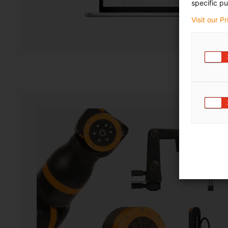
specific pu
Visit our P