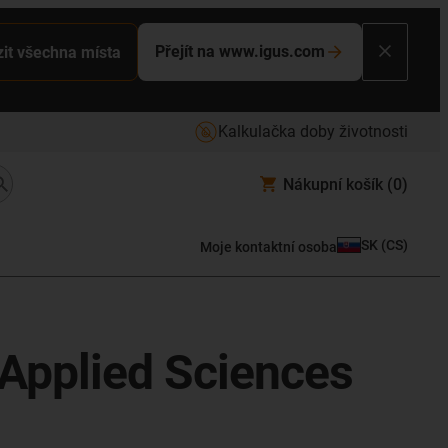
Přejít na www.igus.com
it všechna místa
Kalkulačka doby životnosti
Nákupní košík
(0)
SK
(
CS
)
Moje kontaktní osoba
f Applied Sciences