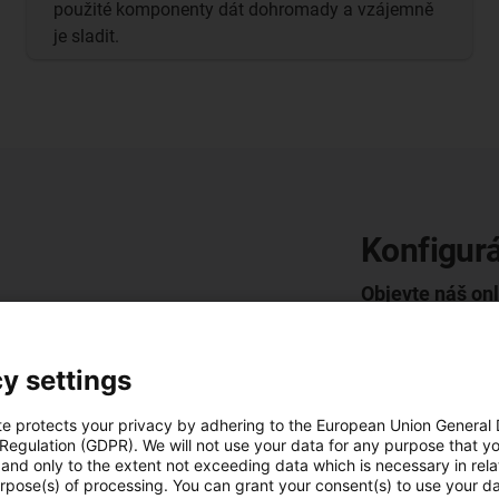
použité komponenty dát dohromady a vzájemně
je sladit.
Konfigurá
Objevte náš onl
Pomocí našich i
několika kliknu
y settings
robolink®. Rych
Objevte neomez
te protects your privacy by adhering to the European Union General
 Regulation (GDPR). We will not use your data for any purpose that y
and only to the extent not exceeding data which is necessary in relat
urpose(s) of processing. You can grant your consent(s) to use your da
Přejít na konfi