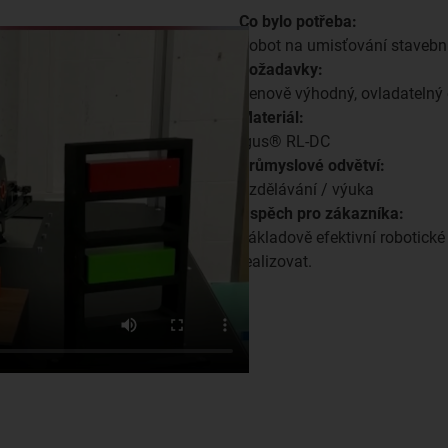
Co bylo potřeba:
Robot na umisťování stavebn
Požadavky:
Cenově výhodný, ovladatelný
Materiál:
igus® RL-DC
Průmyslové odvětví:
Vzdělávání / výuka
Úspěch pro zákazníka:
nákladově efektivní robotick
realizovat.