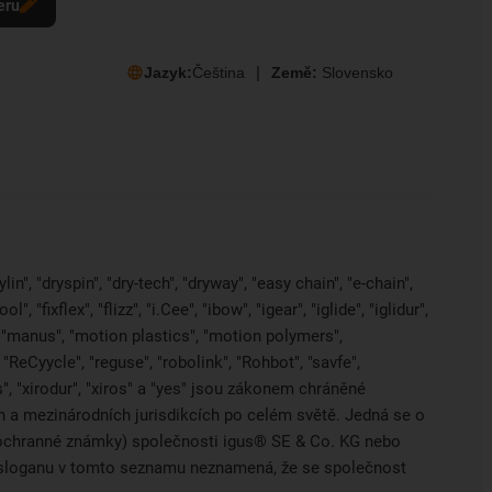
eru
Jazyk:
Čeština
Země:
Slovensko
in", "dryspin", "dry-tech", "dryway", "easy chain", "e-chain",
 "fixflex", "flizz", "i.Cee", "ibow", "igear", "iglide", "iglidur",
, "manus", "motion plastics", "motion polymers",
"ReCyycle", "reguse", "robolink", "Rohbot", "savfe",
es", "xirodur", "xiros" a "yes" jsou zákonem chráněné
a mezinárodních jurisdikcích po celém světě. Jedná se o
ci ochranné známky) společnosti igus® SE & Co. KG nebo
o sloganu v tomto seznamu neznamená, že se společnost