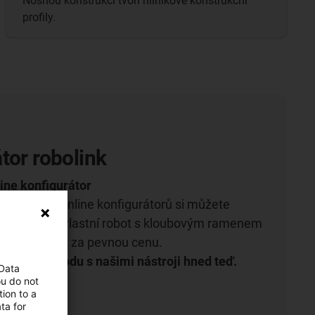
Nosnou konstrukci tvoří hliníkové konstrukční
profily.
tor robolink
ine konfigurátor
ntuitivních online konfigurátorů si můžete
tími vytvořit vlastní robot s kloubovým ramenem
le, na míru a za pevnou cenu.
enou svobodu s našimi nástroji hned teď.
 Data
ou do not
ion to a
ta for
gurátor