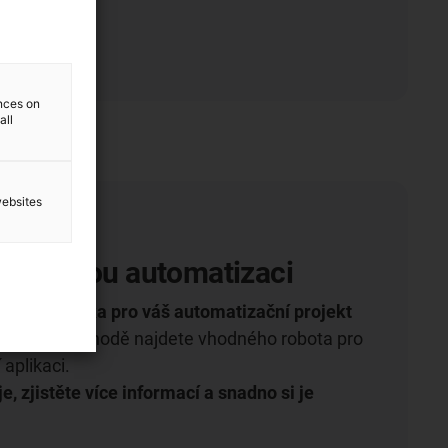
ences on
all
websites
ro levnou automatizaci
ivní robotika pro váš automatizační projekt
etovém obchodě najdete vhodného robota pro
 aplikaci.
e, zjistěte více informací a snadno si je