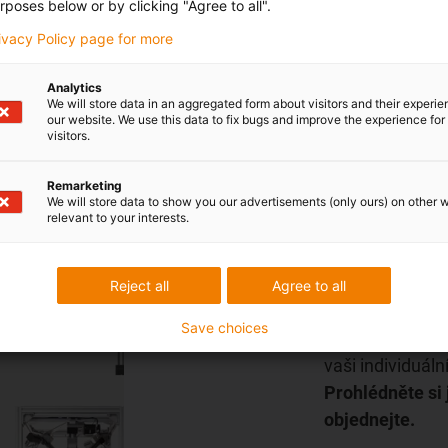
rposes below or by clicking "Agree to all".
rivacy Policy page for more
Analytics
We will store data in an aggregated form about visitors and their experi
our website. We use this data to fix bugs and improve the experience for 
visitors.
Remarketing
We will store data to show you our advertisements (only ours) on other 
relevant to your interests.
Obchod p
Reject all
Agree to all
nákladově efekt
Save choices
V našem intern
vaši individuální
Prohlédněte si j
objednejte.