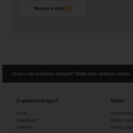
Napsat e-mail
Co pro vás můžeme vylepšit? Dejte nám zpětnou vazbu.
O společnosti igus®
Služby
O nás
Funkce myi
Zmáčknout
Online nástr
Veletrhy
Vzorky zda