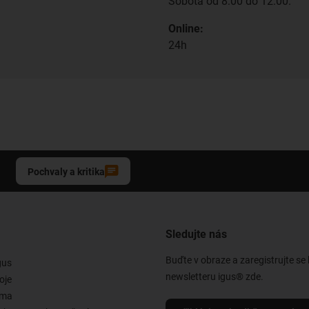
Sobota od 8:00 do 12:00.
Online:
24h
Pochvaly a kritika
Sledujte nás
Buďte v obraze a zaregistrujte se
gus
newsletteru igus® zde.
oje
rma