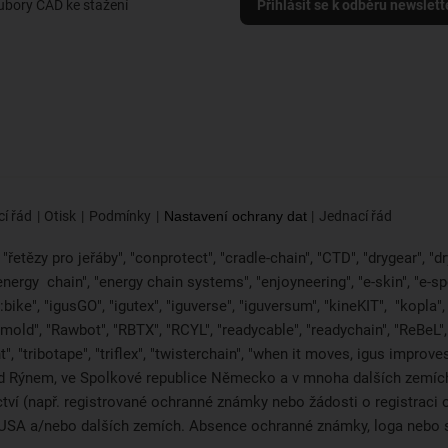
ubory CAD ke stažení
Přihlásit se k odběru newslett
í řád
Otisk
Podmínky
Nastavení ochrany dat
Jednací řád
řetězy pro jeřáby", "conprotect", "cradle-chain", "CTD", "drygear", "dryl
"energy
chain", "energy chain systems", "enjoyneering", "e-skin", "e-spool",
bike", "igusGO", "igutex", "iguverse", "iguversum", "kineKIT",
"kopla"
2mold", "Rawbot", "RBTX", "RCYL", "readycable", "readychain", "ReBeL", 
", "tribotape", "triflex", "twisterchain", "when it moves, igus improv
d Rýnem, ve Spolkové republice Německo a v mnoha dalších zemích 
ictví (např. registrované ochranné známky nebo žádosti o registra
i, USA a/nebo dalších zemích. Absence ochranné známky, loga neb