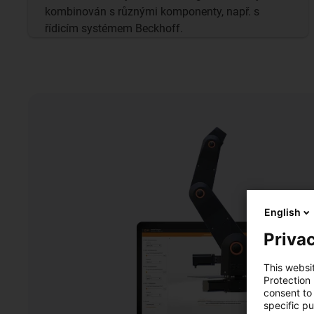
kombinován s různými komponenty, např. s
řídicím systémem Beckhoff.
English
Privac
This websi
Protection
consent to 
specific p