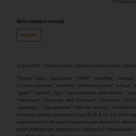
Portál se so
Naše platební metody
FAKTURA
©
igus, 2026
Ochrana údajů
Zásady souborů cookie
Jednac
Termíny "Apiro", "AutoChain", "CFRIP", "chainflex", "chainge", "
"e-chain systems", "e-ketten", "e-kettensysteme", "e-loop", 
"igubal", "igumid", "igus", "igus improves what moves", "igus:
"motionary", "plasty pro delší životnost", "polymore", "print
"speedigus", 123superwise", "take the dryway", "tribofilament
ochranné známky společnosti igus® SE & Co. KG, Kolín na
reprezentativní, ale neúplný seznam práv duševního vlastn
jejích přidružených společností v Německu, Evropské uni