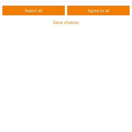
Reject all
Agree to all
Save choices
Co bylo potřeba:
Snadno ovladatelné robotické rameno
Požadavky:
Požadavky: cenově výhodné, modulární, přesnost v
rozsahu 0,1 mm.