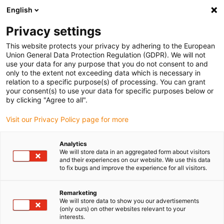
English
Vyberte místo pro doručení
Privacy settings
Výběr stránky země/oblasti může ovlivnit různé faktory
This website protects your privacy by adhering to the European
Union General Data Protection Regulation (GDPR). We will not
Zobrazit všechna místa
use your data for any purpose that you do not consent to and
only to the extent not exceeding data which is necessary in
relation to a specific purpose(s) of processing. You can grant
Přejít na www.igus.com
your consent(s) to use your data for specific purposes below or
by clicking "Agree to all".
Visit our Privacy Policy page for more
(0)
Analytics
We will store data in an aggregated form about visitors
Domovská stránka
Vzdělávací roboti
Robotická Ruka
and their experiences on our website. We use this data
to fix bugs and improve the experience for all visitors.
Vzdělávací roboti -
Remarketing
We will store data to show you our advertisements
(only ours) on other websites relevant to your
HTBLuVA Salzburg
interests.