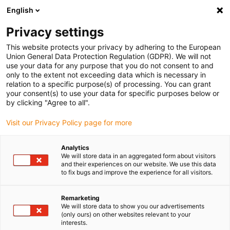
English
Vyberte místo pro doručení
Privacy settings
Výběr stránky země/oblasti může ovlivnit různé faktory
This website protects your privacy by adhering to the European
Union General Data Protection Regulation (GDPR). We will not
Zobrazit všechna místa
use your data for any purpose that you do not consent to and
only to the extent not exceeding data which is necessary in
relation to a specific purpose(s) of processing. You can grant
Přejít na www.igus.com
your consent(s) to use your data for specific purposes below or
by clicking "Agree to all".
Visit our Privacy Policy page for more
(0)
Analytics
We will store data in an aggregated form about visitors
Domovská stránka
Prodejní automaty
and their experiences on our website. We use this data
to fix bugs and improve the experience for all visitors.
Laserový Gravírovací Automat
Remarketing
We will store data to show you our advertisements
Prodejní automat s
(only ours) on other websites relevant to your
interests.