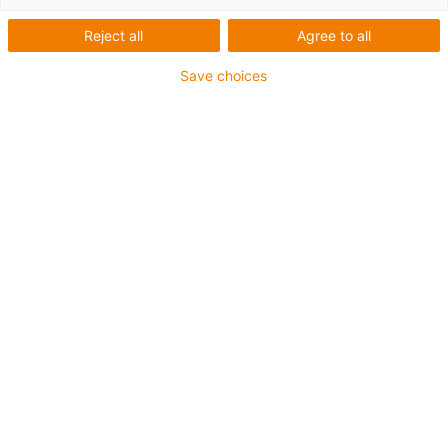
robolinkem DP - T&D Erler
Reject all
Agree to all
Save choices
Co bylo potřeba:
Flexibilní robot v prodejním automatu
Požadavky:
Kompaktní, nenáročný na údržbu, nákladově efektivní,