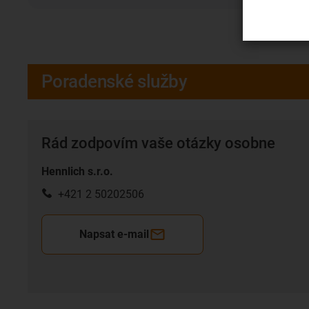
Poradenské služby
Rád zodpovím vaše otázky osobne
Hennlich s.r.o.
+421 2 50202506
Napsat e-mail