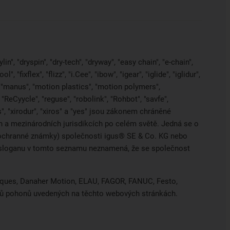
in", "dryspin", "dry-tech", "dryway", "easy chain", "e-chain",
 "fixflex", "flizz", "i.Cee", "ibow", "igear", "iglide", "iglidur",
, "manus", "motion plastics", "motion polymers",
"ReCyycle", "reguse", "robolink", "Rohbot", "savfe",
es", "xirodur", "xiros" a "yes" jsou zákonem chráněné
a mezinárodních jurisdikcích po celém světě. Jedná se o
ci ochranné známky) společnosti igus® SE & Co. KG nebo
o sloganu v tomto seznamu neznamená, že se společnost
hniques, Danaher Motion, ELAU, FAGOR, FANUC, Festo,
obců pohonů uvedených na těchto webových stránkách.