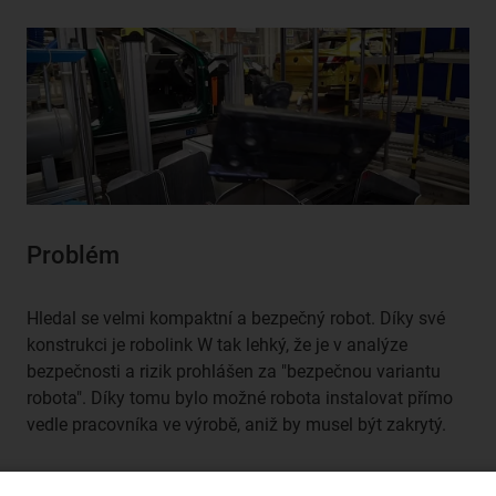
Problém
Hledal se velmi kompaktní a bezpečný robot. Díky své
konstrukci je robolink W tak lehký, že je v analýze
bezpečnosti a rizik prohlášen za "bezpečnou variantu
robota". Díky tomu bylo možné robota instalovat přímo
vedle pracovníka ve výrobě, aniž by musel být zakrytý.