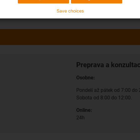
Save choices
Preprava a konzulta
Osobne:
Pondelí až pátek od 7:00 do 
Sobota od 8:00 do 12:00.
Online:
24h