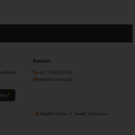
Kontakt
 k odběru
+421 2 502 025 04
Kontaktní formulář
eru
Jazyk:
Čeština
Země:
Slovensko