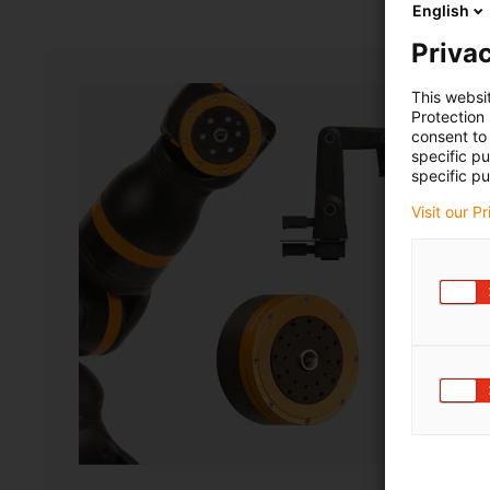
English
Privac
This websi
Protection
consent to 
specific p
specific pu
Visit our P