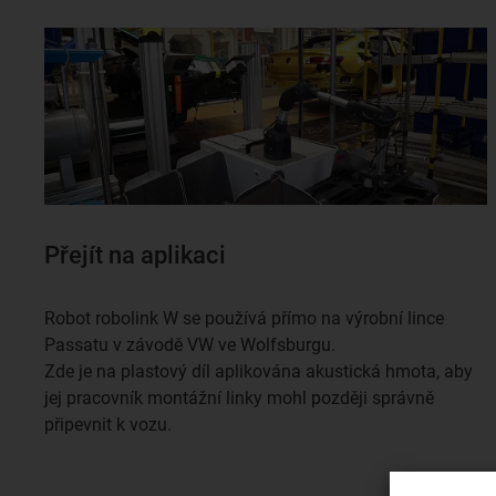
Přejít na aplikaci
Robot robolink W se používá přímo na výrobní lince
Passatu v závodě VW ve Wolfsburgu.
Zde je na plastový díl aplikována akustická hmota, aby
jej pracovník montážní linky mohl později správně
připevnit k vozu.