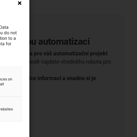
 Data
ou do not
ion to a
ro levnou automatizaci
ta for
ivní robotika pro váš automatizační projekt
etovém obchodě najdete vhodného robota pro
 aplikaci.
e, zjistěte více informací a snadno si je
ences on
all
websites