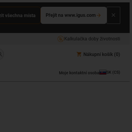
Přejít na www.igus.com
it všechna místa
Kalkulačka doby životnosti
Nákupní košík
(0)
SK
(
CS
)
Moje kontaktní osoba