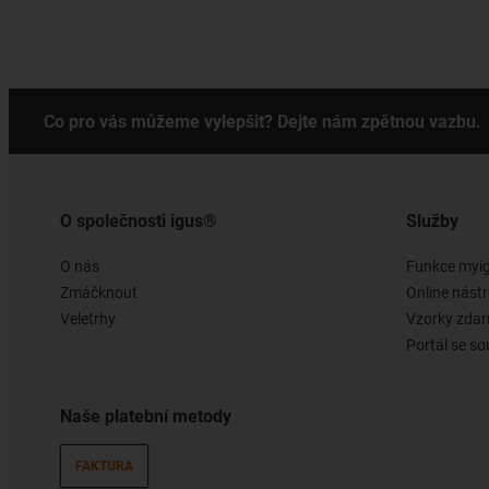
Co pro vás můžeme vylepšit? Dejte nám zpětnou vazbu.
O společnosti igus®
Služby
O nás
Funkce myi
Zmáčknout
Online nástr
Veletrhy
Vzorky zda
Portál se so
Naše platební metody
FAKTURA