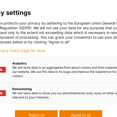
y settings
te protects your privacy by adhering to the European Union General
 Regulation (GDPR). We will not use your data for any purpose that y
and only to the extent not exceeding data which is necessary in relat
Obchod p
urpose(s) of processing. You can grant your consent(s) to use your da
rposes below or by clicking "Agree to all".
nákladově efekt
rivacy Policy page for more
V našem intern
vaši individuální
Analytics
Prohlédněte si j
We will store data in an aggregated form about visitors and their experi
our website. We use this data to fix bugs and improve the experience for 
objednejte.
visitors.
Remarketing
Do obchodu
We will store data to show you our advertisements (only ours) on other 
relevant to your interests.
Reject all
Agree to all