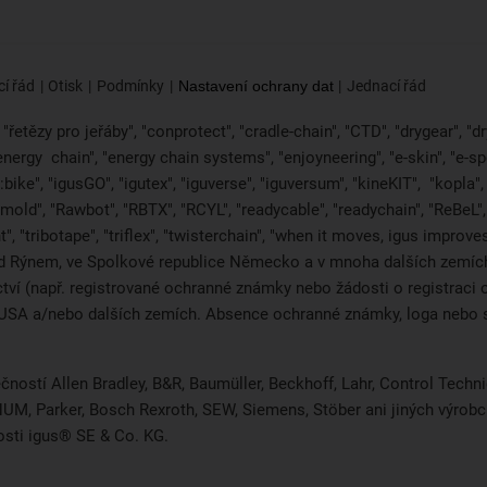
í řád
Otisk
Podmínky
Nastavení ochrany dat
Jednací řád
řetězy pro jeřáby", "conprotect", "cradle-chain", "CTD", "drygear", "dryl
"energy
chain", "energy chain systems", "enjoyneering", "e-skin", "e-spool",
bike", "igusGO", "igutex", "iguverse", "iguversum", "kineKIT",
"kopla"
2mold", "Rawbot", "RBTX", "RCYL", "readycable", "readychain", "ReBeL", 
", "tribotape", "triflex", "twisterchain", "when it moves, igus improv
d Rýnem, ve Spolkové republice Německo a v mnoha dalších zemích 
ictví (např. registrované ochranné známky nebo žádosti o registra
i, USA a/nebo dalších zemích. Absence ochranné známky, loga neb
čností Allen Bradley, B&R, Baumüller, Beckhoff, Lahr, Control Tec
, NUM, Parker, Bosch Rexroth, SEW, Siemens, Stöber ani jiných výr
osti igus® SE & Co. KG.