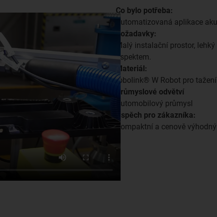
Co bylo potřeba:
Automatizovaná aplikace akus
Požadavky:
Malý instalační prostor, leh
aspektem.
Materiál:
robolink® W Robot pro tažení
Průmyslové odvětví
Automobilový průmysl
Úspěch pro zákazníka:
Kompaktní a cenově výhodný 