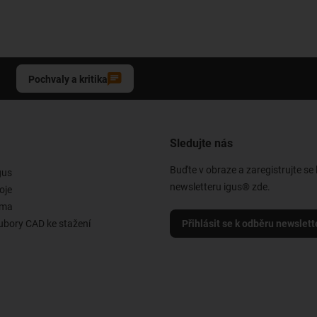
Pochvaly a kritika
Sledujte nás
Buďte v obraze a zaregistrujte se
gus
newsletteru igus® zde.
oje
rma
ubory CAD ke stažení
Přihlásit se k odběru newslett