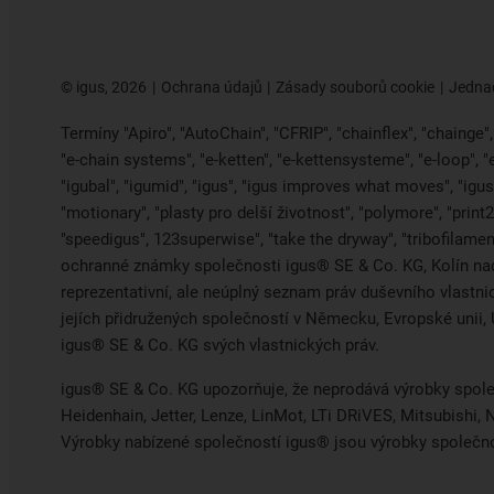
©
igus, 2026
Ochrana údajů
Zásady souborů cookie
Jednac
Termíny "Apiro", "AutoChain", "CFRIP", "chainflex", "chainge", "
"e-chain systems", "e-ketten", "e-kettensysteme", "e-loop", 
"igubal", "igumid", "igus", "igus improves what moves", "igus:
"motionary", "plasty pro delší životnost", "polymore", "print
"speedigus", 123superwise", "take the dryway", "tribofilament
ochranné známky společnosti igus® SE & Co. KG, Kolín na
reprezentativní, ale neúplný seznam práv duševního vlastn
jejích přidružených společností v Německu, Evropské uni
igus® SE & Co. KG svých vlastnických práv.
igus® SE & Co. KG upozorňuje, že neprodává výrobky spole
Heidenhain, Jetter, Lenze, LinMot, LTi DRiVES, Mitsubishi
Výrobky nabízené společností igus® jsou výrobky společn