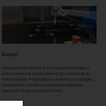
Řešení
Kabelový robot robolink W s kompaktními rozměry a
nízkou hmotností uchopí plastový díl a dopraví jej do
výdejní stanice. Poté poskytne zaměstnanci součástku
připravenou k montáži na polici přímo vedle jeho
pracovního místa na montážní lince.