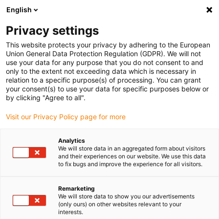
English
Vyberte místo pro doručení
Privacy settings
Výběr stránky země/oblasti může ovlivnit různé faktory
This website protects your privacy by adhering to the European
Union General Data Protection Regulation (GDPR). We will not
Zobrazit všechna místa
use your data for any purpose that you do not consent to and
only to the extent not exceeding data which is necessary in
relation to a specific purpose(s) of processing. You can grant
Přejít na www.igus.com
your consent(s) to use your data for specific purposes below or
by clicking "Agree to all".
Visit our Privacy Policy page for more
(0)
Analytics
We will store data in an aggregated form about visitors
Domovská stránka
Čisticí robot
Obrábění Kovů
and their experiences on our website. We use this data
to fix bugs and improve the experience for all visitors.
Úklidový robot - SBS
Remarketing
We will store data to show you our advertisements
(only ours) on other websites relevant to your
Ecoclean
interests.