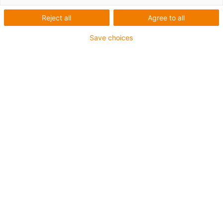
Reject all
Agree to all
Save choices
Co bylo potřeba:
Úklidový robot, který může pracovat v prostoru instalace.
Požadavky:
Bezkorozní, bezúdržbový, lehký, kompaktní
Materiál: