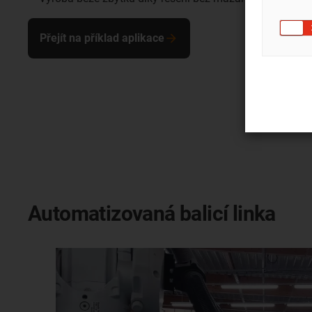
Přejít na příklad aplikace
Automatizovaná balicí linka