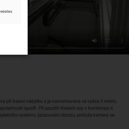
websites
ívá při balení nábytku a je namontována ve výšce 3 metrů,
společnosti igus®. Při použití lineární osy v kombinaci s
mpletního systému zpracování obrazu, protože kamera se