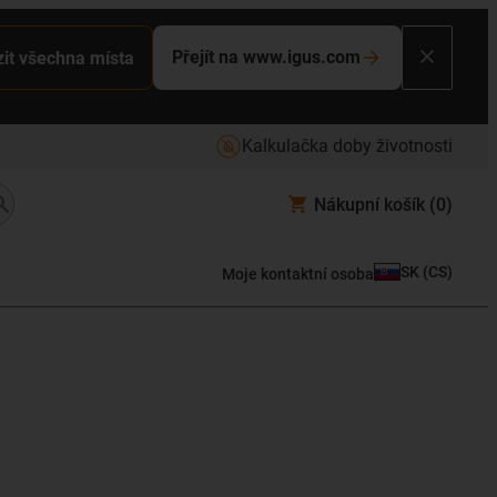
Přejít na www.igus.com
it všechna místa
Kalkulačka doby životnosti
Nákupní košík
(0)
SK
(
CS
)
Moje kontaktní osoba