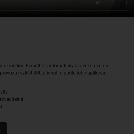
j na zmrzlinu Beindlhof automaticky uzavře a označí
ovozu rozlišit 200 příchutí a podle toho aplikovat
city
roveditelná
tu