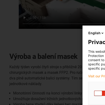
English
Privac
This websi
Výroba a balení masek
Protection
consent to 
specific p
Každý týden vyrobí čtyři stroje s přibližně 20 zaměstnanci
specific pu
chirurgických masek a masek FFP2. Pro ruční a monotónn
Visit our P
dva plně automatické balicí systémy. Tím se prodlužují vý
jednotkové náklady.
Monotónní činnosti na konci výrobní linky jsou elimino
Umožňuje dosažení tržních jednotkových cen
Výroba beze zbytků díky řešení bez mazání