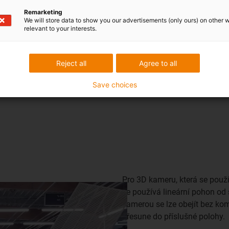
Remarketing
We will store data to show you our advertisements (only ours) on other 
relevant to your interests.
Reject all
Agree to all
Save choices
Pro 3D kameru, která se použ
se používá lineární pohon od 
kamerou se lze obejít bez ko
přesune do příslušné polohy.