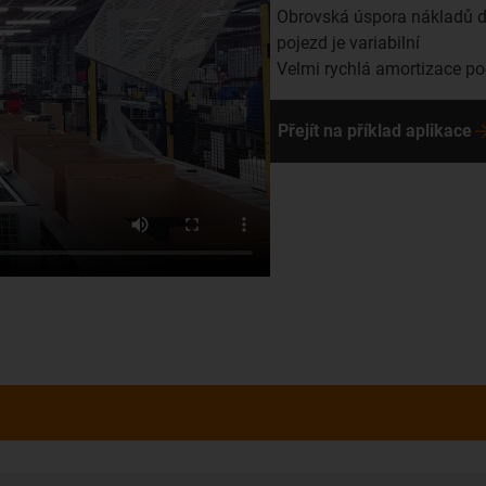
Obrovská úspora nákladů d
pojezd je variabilní
Velmi rychlá amortizace p
Přejít na příklad aplikace