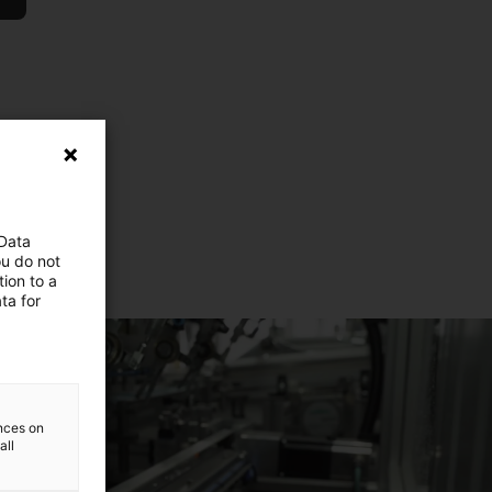
 Data
ou do not
ion to a
ta for
ences on
all