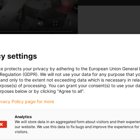
y settings
te protects your privacy by adhering to the European Union General
 Regulation (GDPR). We will not use your data for any purpose that y
and only to the extent not exceeding data which is necessary in relat
urpose(s) of processing. You can grant your consent(s) to use your da
 přibližně 100 000
rposes below or by clicking "Agree to all".
í balení masek se používají
rivacy Policy page for more
robní časy a snižují
Analytics
We will store data in an aggregated form about visitors and their experi
vány.
our website. We use this data to fix bugs and improve the experience for 
visitors.