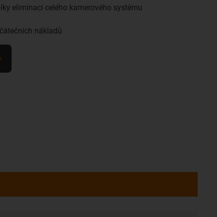
íky eliminaci celého kamerového systému
očátečních nákladů