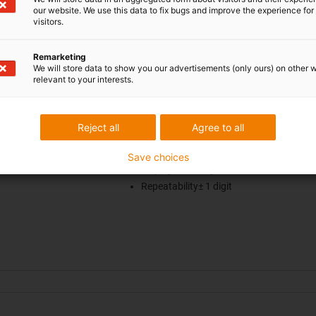
our website. We use this data to fix bugs and improve the experience for 
visitors.
Remarketing
tal measuring system, series 11, WKM2
We will store data to show you our advertisements (only ours) on other 
relevant to your interests.
Measuring principle incremental, with a
value function through battery buffer
Reject all
Agree to all
Display Lowest Power LCD with integra
sensor, battery operated
Save choices
Display accuracy max. 0.1mm
Repeatability± 1 digit