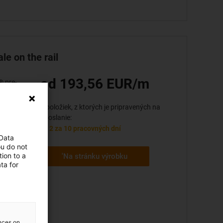
le on the rail
od 193,56 EUR/m
® pre-
e-load in
2 položiek, z ktorých je pripravených na
odoslanie:
2 za 10 pracovných dní
 Data
ou do not
o 11.7N
ion to a
'Na stránku výrobku
ta for
suring
n
ences on