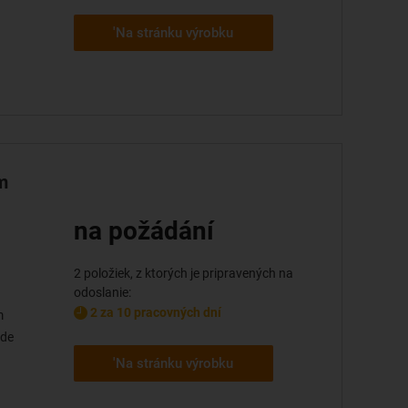
'Na stránku výrobku
m
na požádání
2 položiek, z ktorých je pripravených na
odoslanie:
2 za 10 pracovných dní
m
ide
'Na stránku výrobku