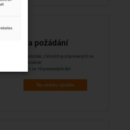
all
websites
na požádání
bsolute
ted
1 položiek, z ktorých je pripravených na
odoslanie:
1 za 10 pracovných dní
'Na stránku výrobku