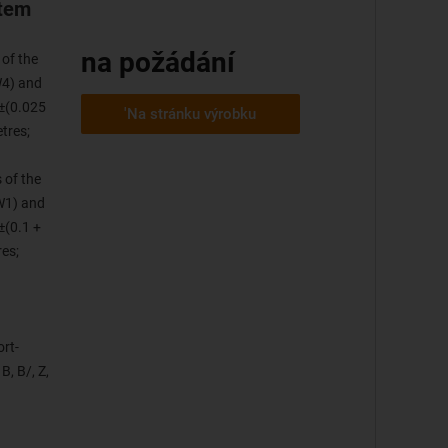
stem
na požádání
 of the
W4) and
 ±(0.025
'Na stránku výrobku
tres;
 of the
IW1) and
±(0.1 +
es;
rt-
B, B/, Z,