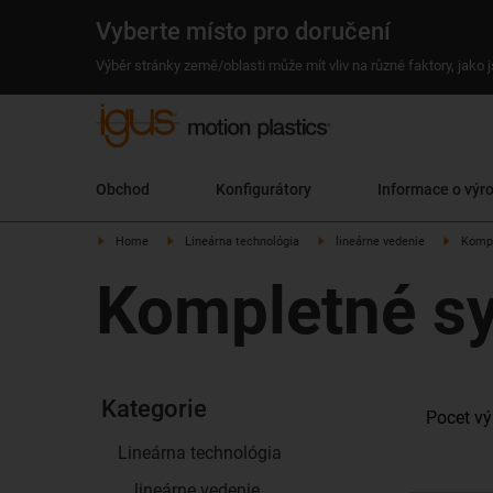
Vyberte místo pro doručení
Výběr stránky země/oblasti může mít vliv na různé faktory, jako
Obchod
Konfigurátory
Informace o výr
Home
Lineárna technológia
lineárne vedenie
Kompl
Kompletné sy
Kategorie
Pocet vý
Lineárna technológia
lineárne vedenie