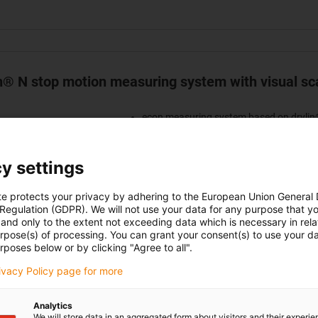
n® N stop motion measuring system with visual sca
econ measuring system based on drylin
load prism slide
Carriages with individually adjustable pr
y settings
4 different strengths
Including scaling on the rail
te protects your privacy by adhering to the European Union General
Cost-effective, durable, practical
 Regulation (GDPR). We will not use your data for any purpose that y
Guaranteed holding forces from 1.3N t
and only to the extent not exceeding data which is necessary in relat
urpose(s) of processing. You can grant your consent(s) to use your da
Due to stop motion pre-loading, the mea
rposes below or by clicking "Agree to all".
system is suitable for vertical installatio
rivacy Policy page for more
without any further clamping
Analytics
We will store data in an aggregated form about visitors and their experi