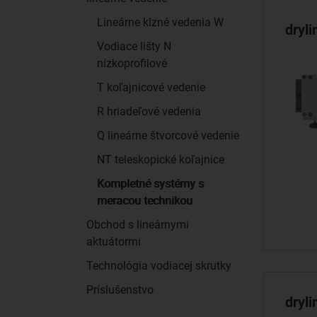
Lineárne klzné vedenia W
dryl
Vodiace lišty N
nízkoprofilové
T koľajnicové vedenie
R hriadeľové vedenia
Q lineárne štvorcové vedenie
NT teleskopické koľajnice
Kompletné systémy s
meracou technikou
Obchod s lineárnymi
aktuátormi
Technológia vodiacej skrutky
Príslušenstvo
dryl