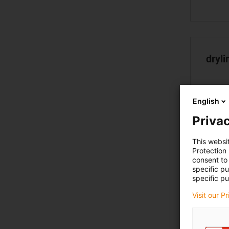
dryli
English
Privac
This websi
Protection
consent to 
specific p
specific pu
Visit our P