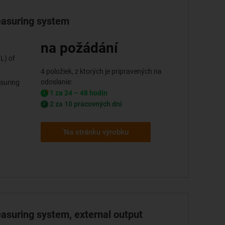
measuring system
na požádání
(L) of
4 položiek, z ktorých je pripravených na
odoslanie:
asuring
1 za 24 – 48 hodín
2 za 10 pracovných dní
'Na stránku výrobku
easuring system, external output