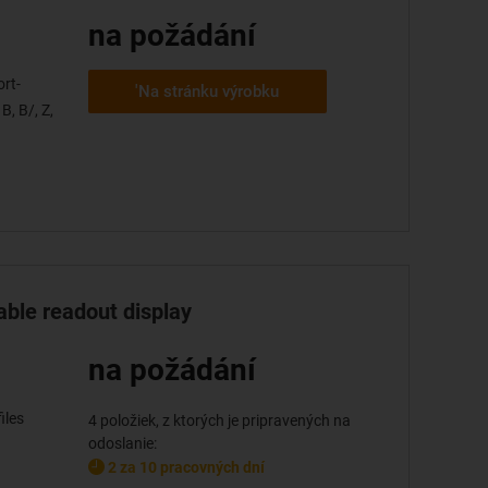
na požádání
rt-
'Na stránku výrobku
B, B/, Z,
able readout display
na požádání
iles
4 položiek, z ktorých je pripravených na
odoslanie:
2 za 10 pracovných dní