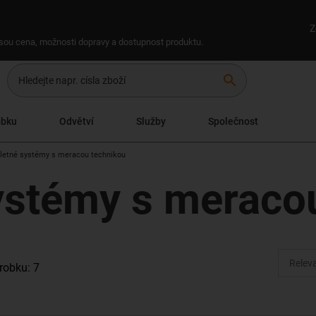
Z
 jsou cena, možnosti dopravy a dostupnost produktu.
search
obku
Odvětví
Služby
Společnost
etné systémy s meracou technikou
stémy s meraco
robku: 7