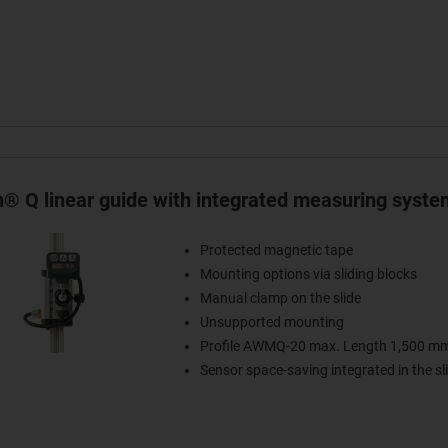
in® Q linear guide with integrated measuring syste
Protected magnetic tape
Mounting options via sliding blocks
Manual clamp on the slide
Unsupported mounting
Profile AWMQ-20 max. Length 1,500 m
Sensor space-saving integrated in the sl