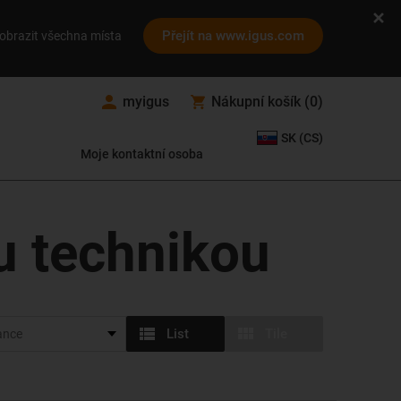
Přejít na www.igus.com
obrazit všechna místa
myigus
Nákupní košík
(
0
)
SK (CS)
Moje kontaktní osoba
u technikou
List
Tile