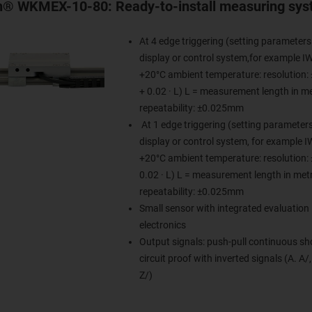
in® WKMEX-10-80: Ready-to-install measuring sy
At 4 edge triggering (setting parameters
display or control system,for example I
+20°C ambient temperature: resolution:
+ 0.02 · L) L = measurement length in me
repeatability: ±0.025mm
At 1 edge triggering (setting parameters
display or control system, for example 
+20°C ambient temperature: resolution: 
0.02 · L) L = measurement length in metr
repeatability: ±0.025mm
Small sensor with integrated evaluation
electronics
Output signals: push-pull continuous sho
circuit proof with inverted signals (A. A/, 
Z/)