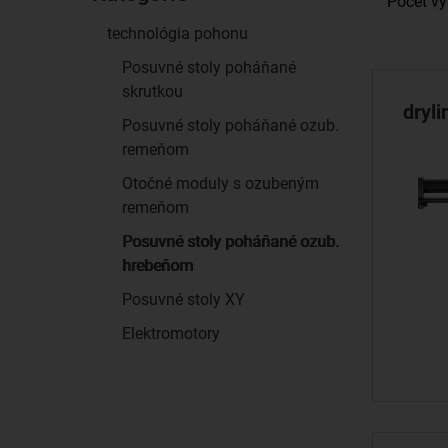
Pocet vý
technológia pohonu
Posuvné stoly poháňané
skrutkou
dryl
Posuvné stoly poháňané ozub.
remeňom
Otočné moduly s ozubeným
remeňom
Posuvné stoly poháňané ozub.
hrebeňom
Posuvné stoly XY
Elektromotory