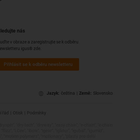
ledujte nás
uďte v obraze a zaregistrujte se k odběru
ewsletteru igus® zde.
Přihlásit se k odběru newsletteru
Jazyk:
čeština
|
Země:
Slovensko
í řád
|
Otisk
|
Podmínky
dryspin", "dry-tech", "dryway", "easy chain", "e-chain", "e-chain
zz", "i.Cee", "ibow", "igear", "iglidur", "igubal", "igumid",
cs", "motion polymers", "motionary", "plasty pro delší