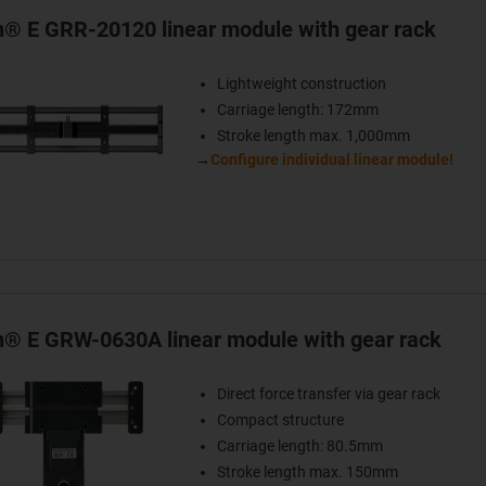
in® E GRR-20120 linear module with gear rack
Lightweight construction
Carriage length: 172mm
Stroke length max. 1,000mm
→
Configure individual linear module!
in® E GRW-0630A linear module with gear rack
Direct force transfer via gear rack
Compact structure
Carriage length: 80.5mm
Stroke length max. 150mm