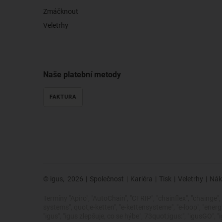
Zmáčknout
Veletrhy
Naše platební metody
FAKTURA
© igus,
2026
|
Společnost
|
Kariéra
|
Tisk
|
Veletrhy
|
Nák
Termíny "Apiro", "AutoChain", "CFRIP", "chainflex", "chainge", "
systems", quot;e-ketten", "e-kettensysteme", "e-loop", "energy ch
"igus", "igus zlepšuje, co se hýbe", 73quot;igus:", "igusGO", 