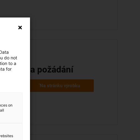
 Data
ou do not
ion to a
na požádání
ta for
'Na stránku výrobku
ences on
all
websites