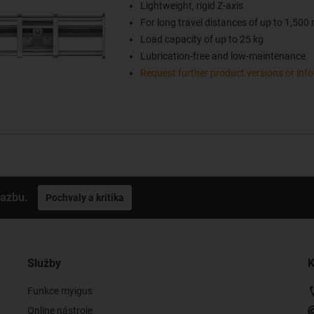
Lightweight, rigid Z-axis
For long travel distances of up to 1,50
Load capacity of up to 25 kg
Lubrication-free and low-maintenance
Request further product versions or inf
vazbu.
Pochvaly a kritika
Služby
K
Funkce myigus
Online nástroje