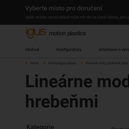
Vyberte místo pro doručení
Výběr stránky země/oblasti může mít vliv na různé faktory, jako
Obchod
Konfigurátory
Informace o výr
Home
technológia pohonu
Posuvné stoly poháňané ozub
Lineárne mod
hrebeňmi
Kategorie