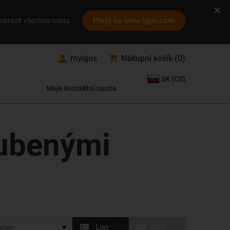
Přejít na www.igus.com
obrazit všechna místa
myigus
Nákupní košík
(
0
)
SK (CS)
Moje kontaktní osoba
zubenými
List
Tile