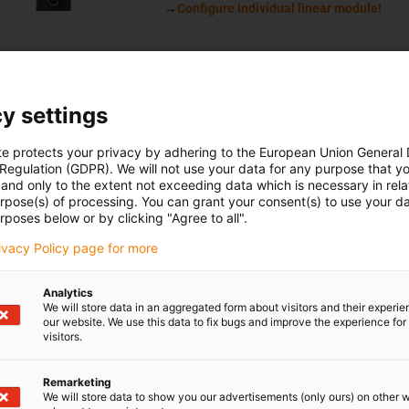
→
Configure individual linear module!
y settings
in® E GRW-0630B linear module with toothed rack
te protects your privacy by adhering to the European Union General
 Regulation (GDPR). We will not use your data for any purpose that y
and only to the extent not exceeding data which is necessary in relat
Direct force transfer via gear rack
urpose(s) of processing. You can grant your consent(s) to use your da
rposes below or by clicking "Agree to all".
Compact structure
Carriage length: 80.5mm
rivacy Policy page for more
Stroke length max. 150-300mm
→
Configure individual linear module!
Analytics
We will store data in an aggregated form about visitors and their experi
our website. We use this data to fix bugs and improve the experience for 
visitors.
Remarketing
We will store data to show you our advertisements (only ours) on other 