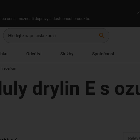
Z
 jsou cena, možnosti dopravy a dostupnost produktu.
search
obku
Odvětví
Služby
Společnost
. hrebeňom
uly drylin E s o