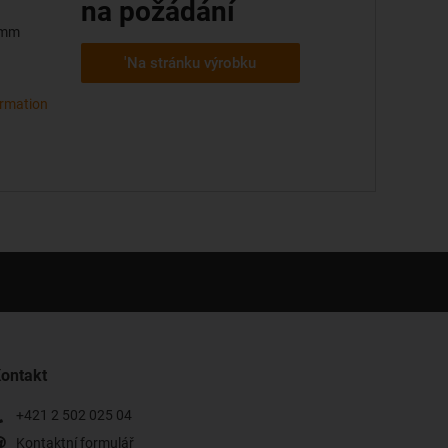
na požádání
0 mm
'Na stránku výrobku
ormation
ontakt
+421 2 502 025 04
Kontaktní formulář