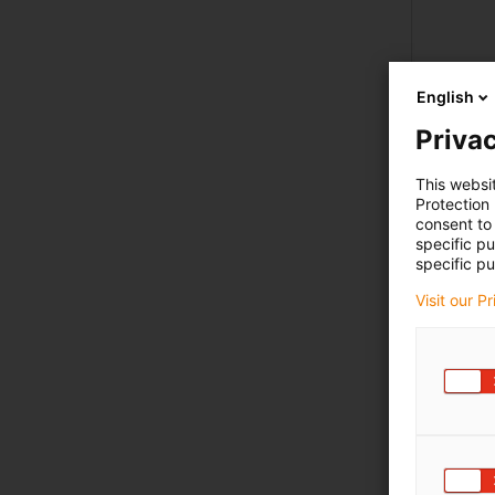
English
Privac
dryl
This websi
Protection
consent to 
specific p
specific pu
Visit our P