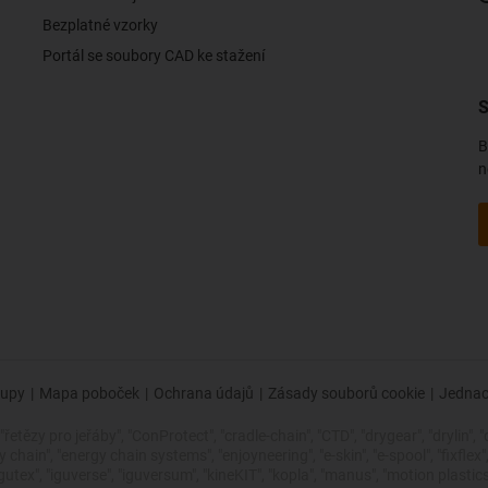
Bezplatné vzorky
Portál se soubory CAD ke stažení
S
B
n
upy
|
Mapa poboček
|
Ochrana údajů
|
Zásady souborů cookie
|
Jednac
řetězy pro jeřáby", "ConProtect", "cradle-chain", "CTD", "drygear", "drylin", "
ain", "energy chain systems", "enjoyneering", "e-skin", "e-spool", "fixflex", "fli
"igutex", "iguverse", "iguversum", "kineKIT", "kopla", "manus", "motion plasti