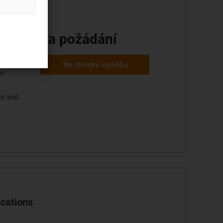
k
na požádání
pandable
'Na stránku výrobku
or
tor and
ications