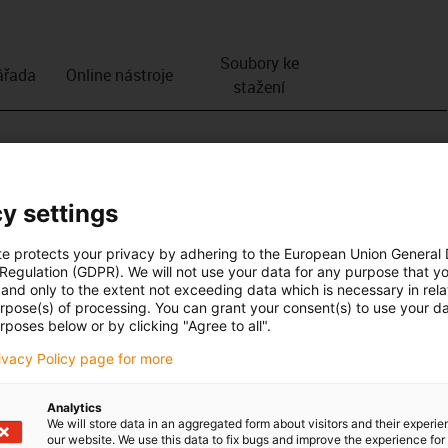
Soubory ke
­řada
Online nástroje
stažení
y settings
te protects your privacy by adhering to the European Union General
 Regulation (GDPR). We will not use your data for any purpose that y
and only to the extent not exceeding data which is necessary in relat
urpose(s) of processing. You can grant your consent(s) to use your da
rposes below or by clicking "Agree to all".
rivacy Policy page for more
Analytics
We will store data in an aggregated form about visitors and their experi
our website. We use this data to fix bugs and improve the experience for 