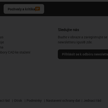
Pochvaly a kritika
Sledujte nás
us
Buďte v obraze a zaregistrujte se
oje
newsletteru igus® zde.
ma
ubory CAD ke stažení
Přihlásit se k odběru newslett
cí řád
Otisk
Podmínky
Nastavení ochrany dat
Jednací řád