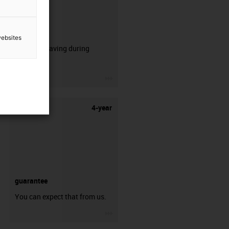
CFRIP®
websites
50% time saving during
stripping.
igus-icon-3arrow
4-year
guarantee
You can expect that from us.
igus-icon-3arrow