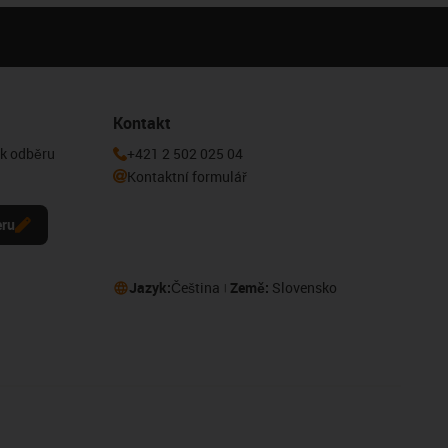
Kontakt
 k odběru
+421 2 502 025 04
Kontaktní formulář
eru
Jazyk:
Čeština
Země:
Slovensko