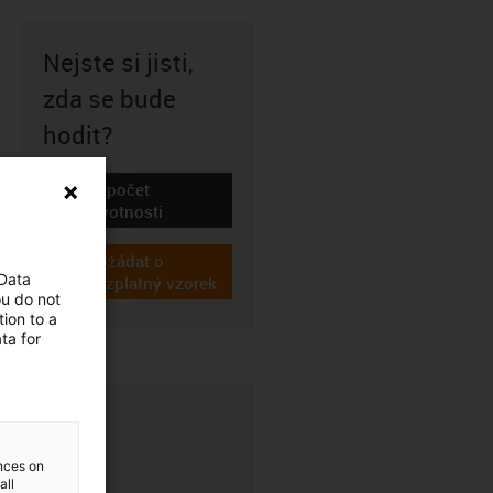
Nejste si jisti,
zda se bude
hodit?
Výpočet
igus-icon-lebensdauerrechner
životnosti
Požádat o
 Data
igus-icon-gratismuster
bezplatný vzorek
ou do not
ion to a
ta for
ences on
all