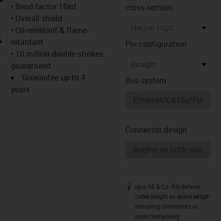
• Bend factor 10xd
cross-section
• Overall shield
(4x(2x0.15))C
• Oil-resistant & flame-
igus-icon-lupe
retardant
Pin configuration
• 10 million double strokes
Straight
guaranteed
Guarantee up to 4
Bus system
years
Connector design
igus SE & Co. KG defines
igus-icon-info
cable length as entire length
inlcuding connectors or
open harnessing.