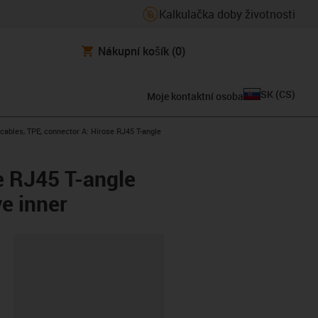
Kalkulačka doby životnosti
Nákupní košík
(0)
SK
(
CS
)
Moje kontaktní osoba
ables, TPE, connector A: Hirose RJ45 T-angle
e RJ45 T-angle
e inner
board