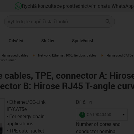
Rychlá konzultace prostřednictvím chatu WhatsApp
Odvětví
Služby
Společnost
gus-icon-arrow-right
igus-icon-arrow-right
igus-icon-arrow-right
Harnessed cables
Network, Ethernet, FOC, fieldbus cables
Harnessed CAT5e c
curve inner
cables, TPE, connector A: Hiros
ector B: Hirose RJ45 T-angle curv
igus-icon-copy-clip
• Ethernet/CC-Link
Díl č.
IE/CAT5e
igus-icon-lieferzeit
CAT9040460
• For energy chain
applications
Number of cores and
• TPE outer jacket
conductor nominal