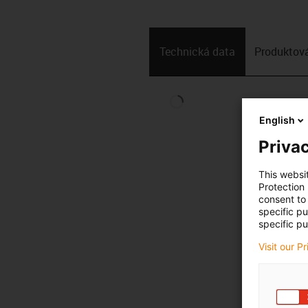
Technická data
Produktová
English
Privac
This websi
Protection
consent to 
specific p
specific pu
Visit our P