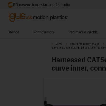
Připraveno k odeslání od 24 hodin
Obchod
Konfigurátory
Informace o výrobku
igus-icon-arrow-right
igus-icon-arrow-right
i
Domů
Cables for energy chains
curve inner, connector B: Hirose RJ45 T-angle 
Harnessed CAT5e 
curve inner, conn