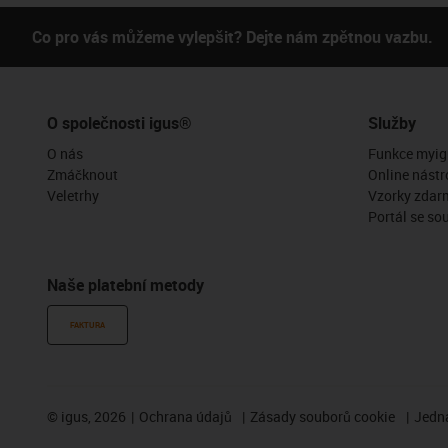
Co pro vás můžeme vylepšit? Dejte nám zpětnou vazbu.
O společnosti igus®
Služby
O nás
Funkce myig
Zmáčknout
Online nástr
Veletrhy
Vzorky zdar
Portál se so
Naše platební metody
FAKTURA
©
igus, 2026
Ochrana údajů
Zásady souborů cookie
Jedna