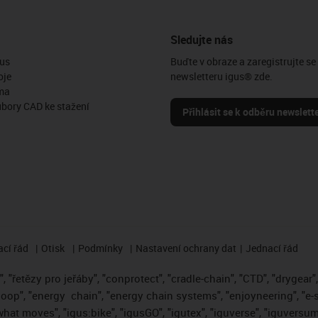
Sledujte nás
us
Buďte v obraze a zaregistrujte se
oje
newsletteru igus® zde.
ma
ubory CAD ke stažení
Přihlásit se k odběru newslett
cí řád
Otisk
Podmínky
Nastavení ochrany dat
Jednací řád
 "řetězy pro jeřáby", "conprotect", "cradle-chain", "CTD", "drygear", "
loop", "energy
chain", "energy chain systems", "enjoyneering", "e-skin"
s what moves", "igus:bike", "igusGO", "igutex", "iguverse", "iguversum