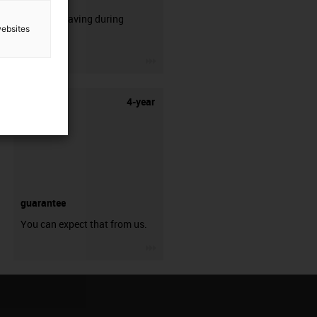
50% time saving during
websites
stripping.
igus-icon-3arrow
4-year
guarantee
You can expect that from us.
igus-icon-3arrow