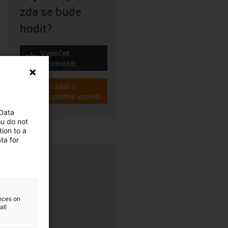
zda se bude
hodit?
Výpočet
igus-icon-lebensdauerrechner
životnosti
Požádat o
igus-icon-gratismuster
bezplatný vzorek
 Data
ou do not
ion to a
ta for
ences on
all
CFRIP®