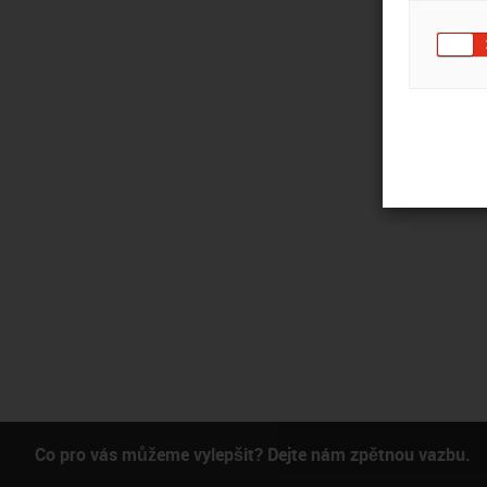
Co pro vás můžeme vylepšit? Dejte nám zpětnou vazbu.