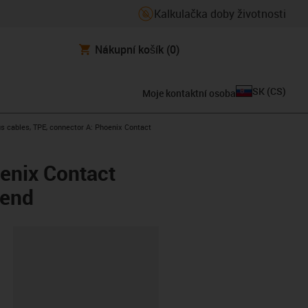
Kalkulačka doby životnosti
Nákupní košík
(0)
SK
(
CS
)
Moje kontaktní osoba
s cables, TPE, connector A: Phoenix Contact
enix Contact
 end
board