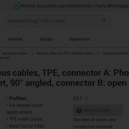
Rychlá konzultace prostřednictvím chatu WhatsApp
Odvětví
Služby
Společnost
gus-icon-arrow-right
igus-icon-arrow-right
igus-icon-arrow-right
Harnessed cables
Network, Ethernet, FOC, fieldbus cables
Harnessed Profibu
pen end
us cables, TPE, connector A: Pho
et, 90° angled, connector B: open
igus-icon-copy-clip
•
Profibus
Díl č.
• For energy chain
igus-icon-lieferzeit
BUS9041265
applications
• TPE outer jacket
Number of cores and
• Bend factor 10xd
conductor nominal