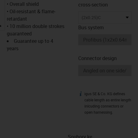
• Overall shield
cross-section
• Oil-resistant & flame-
(2x0.25)C
retardant
igus-icon-lupe
• 10 million double strokes
Bus system
guaranteed
Guarantee up to 4
years
Connector design
igus SE & Co. KG defines
igus-icon-info
cable length as entire length
inlcuding connectors or
open harnessing.
Soubory ke