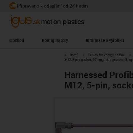
Připraveno k odeslání od 24 hodin
Obchod
Konfigurátory
Informace o výrobku
igus-icon-arrow-right
igus-icon-arrow-right
i
Domů
Cables for energy chains
M12, 5-pin, socket, 90° angled, connector B: o
Harnessed Profib
M12, 5-pin, sock