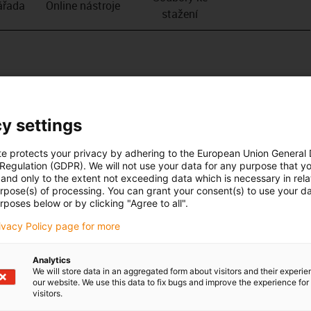
­řada
Online nástroje
stažení
y settings
te protects your privacy by adhering to the European Union General
 Regulation (GDPR). We will not use your data for any purpose that y
and only to the extent not exceeding data which is necessary in relat
urpose(s) of processing. You can grant your consent(s) to use your da
rposes below or by clicking "Agree to all".
rivacy Policy page for more
Analytics
We will store data in an aggregated form about visitors and their experi
our website. We use this data to fix bugs and improve the experience for 
visitors.