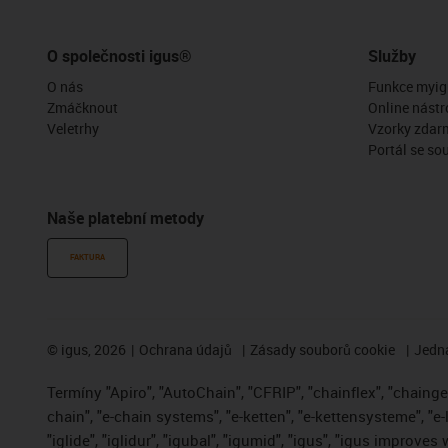
O společnosti igus®
Služby
O nás
Funkce myig
Zmáčknout
Online nástr
Veletrhy
Vzorky zdar
Portál se so
Naše platební metody
FAKTURA
©
igus, 2026
Ochrana údajů
Zásady souborů cookie
Jedna
Termíny "Apiro", "AutoChain", "CFRIP", "chainflex", "chainge",
chain", "e-chain systems", "e-ketten", "e-kettensysteme", "e-
"iglide", "iglidur", "igubal", "igumid", "igus", "igus improve