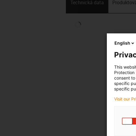
Technická data
Produktová
English
Privac
This websi
Protection
consent to 
specific p
specific pu
Visit our P