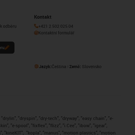
Kontakt
 k odběru
+421 2 502 025 04
Kontaktní formulář
eru
Jazyk:
Čeština
Země:
Slovensko
drylin", "dryspin", "dry-tech", "dryway", "easy chain", "e-
, "e-spool", "fixflex", "flizz", "i.Cee", "ibow", "igear",
", "kineKIT",
"kopla", "manus", "motion plastics", "motion