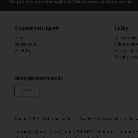
Co pro vás můžeme vylepšit? Dejte nám zpětnou vazbu.
O společnosti igus®
Služby
O nás
Funkce myig
Zmáčknout
Online nástr
Veletrhy
Vzorky zdar
Portál se so
Naše platební metody
FAKTURA
©
igus, 2026
Ochrana údajů
Zásady souborů cookie
Jedna
Termíny "Apiro", "AutoChain", "CFRIP", "chainflex", "chainge",