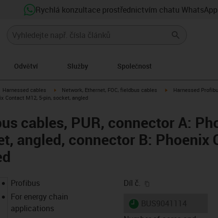
Rychlá konzultace prostřednictvím chatu WhatsApp
Odvětví
Služby
Společnost
gus-icon-arrow-right
igus-icon-arrow-right
igus-icon-arrow-right
Harnessed cables
Network, Ethernet, FOC, fieldbus cables
Harnessed Profibu
ix Contact M12, 5-pin, socket, angled
us cables, PUR, connector A: Ph
et, angled, connector B: Phoenix 
ed
igus-icon-copy-clip
Profibus
Díl č.
For energy chain
igus-icon-lieferzeit
BUS9041114
applications