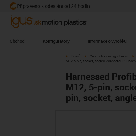
Připraveno k odeslání od 24 hodin
Obchod
Konfigurátory
Informace o výrobku
igus-icon-arrow-right
igus-icon-arrow-right
i
Domů
Cables for energy chains
M12, 5-pin, socket, angled, connector B: Phoen
Harnessed Profib
M12, 5-pin, sock
pin, socket, angl