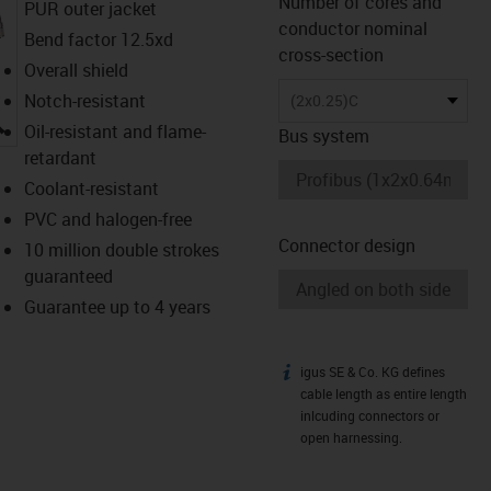
Number of cores and
PUR outer jacket
conductor nominal
Bend factor 12.5xd
cross-section
Overall shield
Notch-resistant
(2x0.25)C
igus-icon-lupe
Oil-resistant and flame-
Bus system
retardant
Coolant-resistant
PVC and halogen-free
Connector design
10 million double strokes
guaranteed
Guarantee up to 4 years
igus SE & Co. KG defines
igus-icon-info
cable length as entire length
inlcuding connectors or
open harnessing.