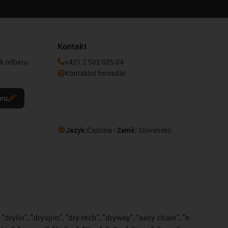
Kontakt
 k odběru
+421 2 502 025 04
Kontaktní formulář
eru
Jazyk:
Čeština
Země:
Slovensko
drylin", "dryspin", "dry-tech", "dryway", "easy chain", "e-