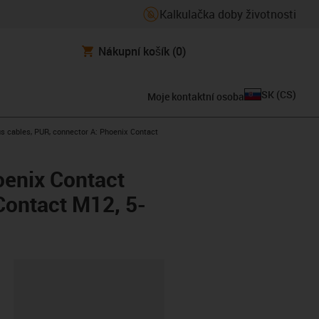
Kalkulačka doby životnosti
Nákupní košík
(0)
SK
(
CS
)
Moje kontaktní osoba
s cables, PUR, connector A: Phoenix Contact
oenix Contact
Contact M12, 5-
board