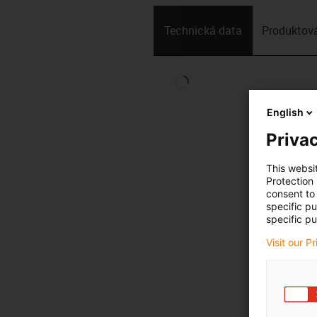
Technická data
Produktová
English
Privac
This websi
Protection
consent to 
specific p
specific pu
Visit our P