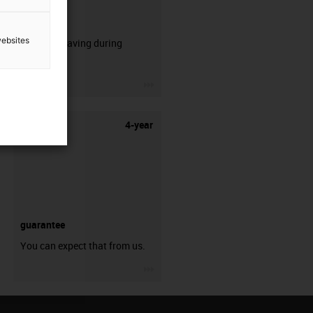
CFRIP®
websites
50% time saving during
stripping.
igus-icon-3arrow
4-year
guarantee
You can expect that from us.
igus-icon-3arrow