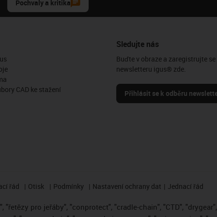
Pochvaly a kritika
Sledujte nás
us
Buďte v obraze a zaregistrujte se
oje
newsletteru igus® zde.
ma
ubory CAD ke stažení
Přihlásit se k odběru newslett
cí řád
Otisk
Podmínky
Nastavení ochrany dat
Jednací řád
 "řetězy pro jeřáby", "conprotect", "cradle-chain", "CTD", "drygear", "