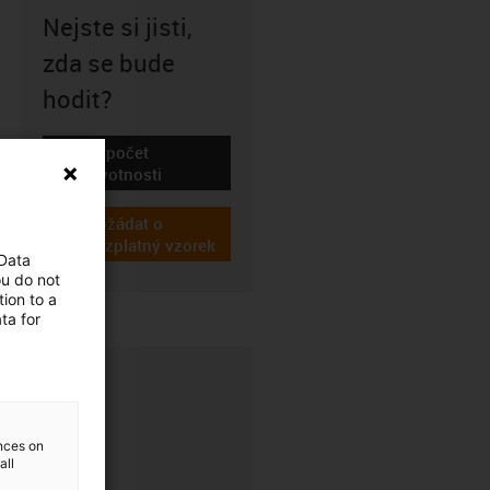
Nejste si jisti,
zda se bude
hodit?
Výpočet
igus-icon-lebensdauerrechner
životnosti
Požádat o
igus-icon-gratismuster
bezplatný vzorek
 Data
ou do not
ion to a
ta for
ences on
all