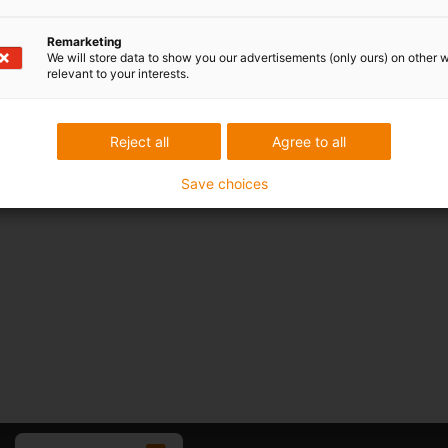
Remarketing
We will store data to show you our advertisements (only ours) on other 
relevant to your interests.
Reject all
Agree to all
Save choices