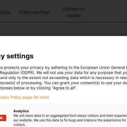
Soubory ke
­řada
Online nástroje
stažení
y settings
te protects your privacy by adhering to the European Union General
 Regulation (GDPR). We will not use your data for any purpose that y
and only to the extent not exceeding data which is necessary in relat
urpose(s) of processing. You can grant your consent(s) to use your da
rposes below or by clicking "Agree to all".
rivacy Policy page for more
Analytics
We will store data in an aggregated form about visitors and their experi
our website. We use this data to fix bugs and improve the experience for 
visitors.