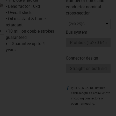
Number of cores and
• Bend factor 10xd
conductor nominal
• Overall shield
cross-section
• Oil-resistant & flame-
(2x0.25)C
retardant
igus-icon-lupe
• 10 million double strokes
Bus system
guaranteed
Guarantee up to 4
years
Connector design
igus SE & Co. KG defines
igus-icon-info
cable length as entire length
inlcuding connectors or
open harnessing.