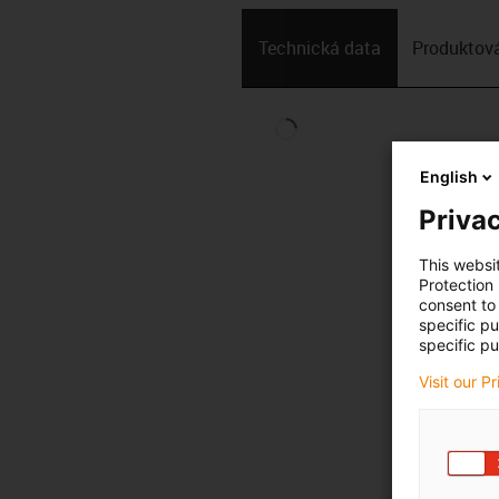
Technická data
Produktová
English
Privac
This websi
Protection
consent to 
specific p
specific pu
Visit our P