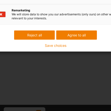
Remarketing
We will store data to show you our advertisements (only ours) on other 
relevant to your interests.
Reject all
Agree to all
Save choices