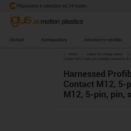
Připraveno k odeslání od 24 hodin
Obchod
Konfigurátory
Informace o výrobku
igus-icon-arrow-right
igus-icon-arrow-right
i
Domů
Cables for energy chains
Contact M12, 5-pin, pin, straight, connector B: 
Harnessed Profib
Contact M12, 5-pi
M12, 5-pin, pin, 