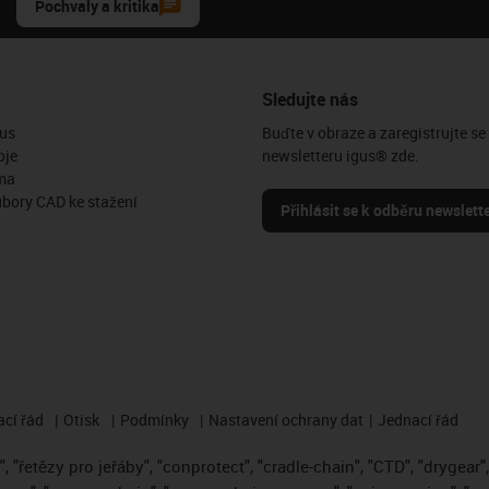
Pochvaly a kritika
Sledujte nás
us
Buďte v obraze a zaregistrujte se
oje
newsletteru igus® zde.
ma
ubory CAD ke stažení
Přihlásit se k odběru newslett
cí řád
Otisk
Podmínky
Nastavení ochrany dat
Jednací řád
 "řetězy pro jeřáby", "conprotect", "cradle-chain", "CTD", "drygear", "