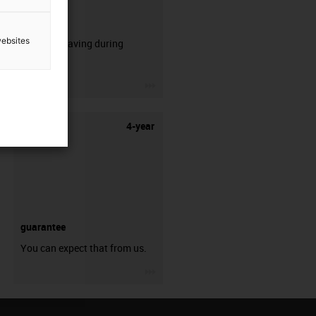
CFRIP®
websites
50% time saving during
stripping.
igus-icon-3arrow
4-year
guarantee
You can expect that from us.
igus-icon-3arrow