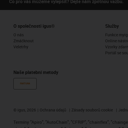
Co pro vás můžeme vylepšit? Dejte nám zpětnou vazbu.
O společnosti igus®
Služby
O nás
Funkce myig
Zmáčknout
Online nástr
Veletrhy
Vzorky zdar
Portál se so
Naše platební metody
FAKTURA
©
igus, 2026
Ochrana údajů
Zásady souborů cookie
Jedna
Termíny "Apiro", "AutoChain", "CFRIP", "chainflex", "chainge",