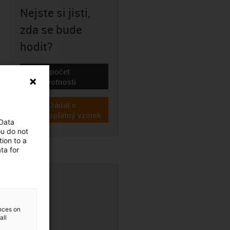
Nejste si jisti,
zda se bude
hodit?
Výpočet
igus-icon-lebensdauerrechner
životnosti
Požádat o
igus-icon-gratismuster
bezplatný vzorek
 Data
ou do not
ion to a
ta for
ences on
all