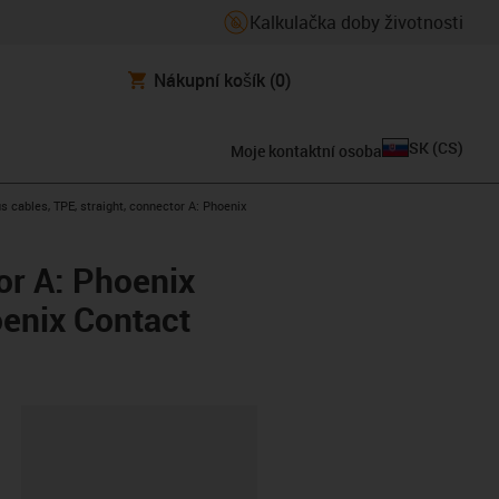
Kalkulačka doby životnosti
Nákupní košík
(0)
SK
(
CS
)
Moje kontaktní osoba
 cables, TPE, straight, connector A: Phoenix
or A: Phoenix
oenix Contact
board