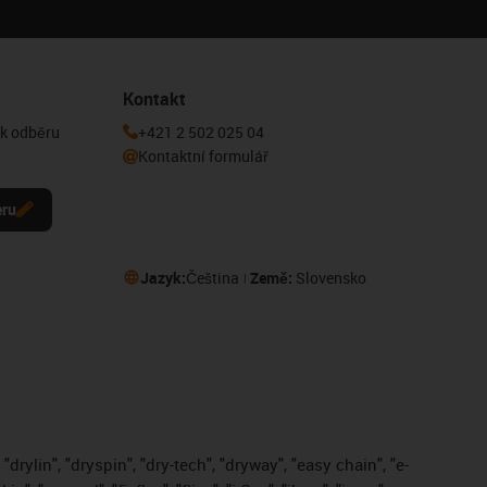
Kontakt
 k odběru
+421 2 502 025 04
Kontaktní formulář
eru
Jazyk:
Čeština
Země:
Slovensko
drylin", "dryspin", "dry-tech", "dryway", "easy chain", "e-