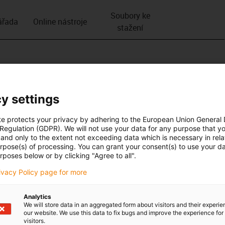
Soubory ke
­řada
Online nástroje
stažení
y settings
te protects your privacy by adhering to the European Union General
 Regulation (GDPR). We will not use your data for any purpose that y
and only to the extent not exceeding data which is necessary in relat
urpose(s) of processing. You can grant your consent(s) to use your da
rposes below or by clicking "Agree to all".
rivacy Policy page for more
Analytics
We will store data in an aggregated form about visitors and their experi
our website. We use this data to fix bugs and improve the experience for 
visitors.