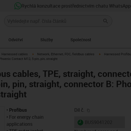
Rychlá konzultace prostřednictvím chatu WhatsApp
Odvětví
Služby
Společnost
gus-icon-arrow-right
igus-icon-arrow-right
igus-icon-arrow-right
Harnessed cables
Network, Ethernet, FOC, fieldbus cables
Harnessed Profibus
Phoenix Contact M12, 5-pin, pin, straight
us cables, TPE, straight, connect
n, pin, straight, connector B: Ph
straight
igus-icon-copy-clip
•
Profibus
Díl č.
• For energy chain
igus-icon-lieferzeit
BUS9041202
applications
• TPE outer jacket