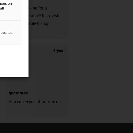
ences on
Are you looking for a
all
harnessed cable? If so, visit
our readycable® shop.
igus-icon-3arrow
websites
4-year
guarantee
You can expect that from us.
igus-icon-3arrow