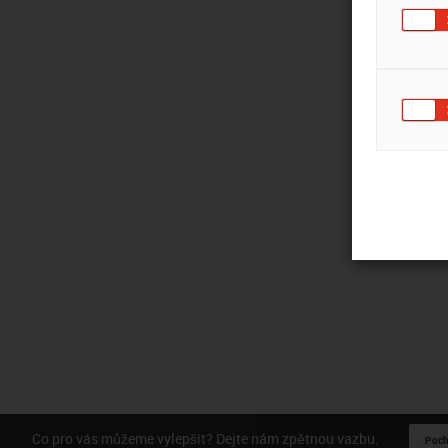
Co pro vás můžeme vylepšit? Dejte nám zpětnou vazbu.
Pochv