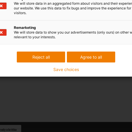
We will store data in an aggregated form about visitors and their experi
our website. We use this data to fix bugs and improve the experience for 
visitors.
Remarketing
We will store data to show you our advertisements (only ours) on other 
relevant to your interests.
Reject all
Agree to all
Save choices
aly a kritika