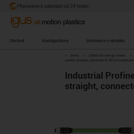
Připraveno k odeslání od 24 hodin
Obchod
Konfigurátory
Informace o výrobku
igus-icon-arrow-right
igus-icon-arrow-right
i
Domů
Cables for energy chains
socket straight, connector B: M12 d-coded pin 
Industrial Profi
straight, connect