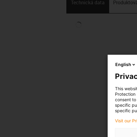
Technická data
Produktová
English
Privac
This websi
Protection
consent to 
specific p
specific pu
Visit our P