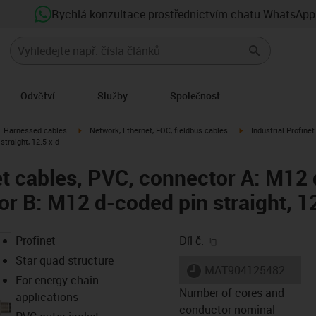
Rychlá konzultace prostřednictvím chatu WhatsApp
Odvětví
Služby
Společnost
gus-icon-arrow-right
igus-icon-arrow-right
igus-icon-arrow-right
Harnessed cables
Network, Ethernet, FOC, fieldbus cables
Industrial Profine
straight, 12.5 x d
net cables, PVC, connector A: M12
or B: M12 d-coded pin straight, 12
igus-icon-copy-clip
Profinet
Díl č.
Star quad structure
igus-icon-lieferzeit
MAT904125482
For energy chain
Number of cores and
applications
conductor nominal