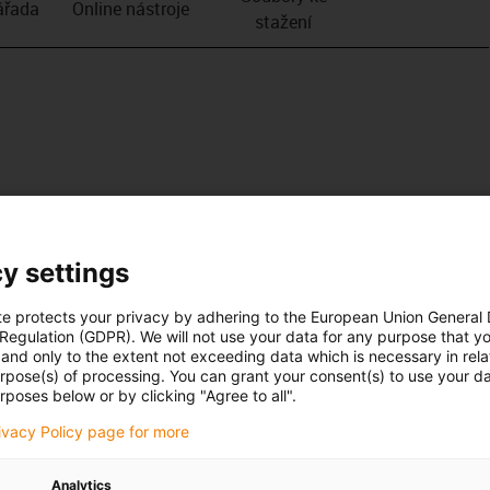
­řada
Online nástroje
stažení
y settings
te protects your privacy by adhering to the European Union General
 Regulation (GDPR). We will not use your data for any purpose that y
and only to the extent not exceeding data which is necessary in relat
urpose(s) of processing. You can grant your consent(s) to use your da
rposes below or by clicking "Agree to all".
rivacy Policy page for more
Analytics