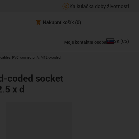
Kalkulačka doby životnosti
Nákupní košík
(0)
SK
(
CS
)
Moje kontaktní osoba
t cables, PVC, connector A: M12 d-coded
 d-coded socket
.5 x d
board