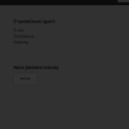
O společnosti igus®
O nás
Zmáčknout
Veletrhy
Naše platební metody
FAKTURA