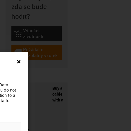
zda se bude
hodit?
Výpočet
igus-icon-lebensdauerrechner
životnosti
Požádat o
igus-icon-gratismuster
bezplatný vzorek
 Data
Buy a
ou do not
cable
ion to a
with a
ta for
connector?