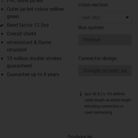
PVC outer jacket
cross-section
Outer jacket colour yellow-
green
(4x0.38)C
igus-icon-lupe
Bend factor 12.5xd
Bus system
Overall shield
oil-resistant & flame-
retardant
10 million double strokes
Connector design
guaranteed
Guarantee up to 4 years
igus SE & Co. KG defines
igus-icon-info
cable length as entire length
inlcuding connectors or
open harnessing.
Soubory ke