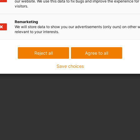
our website. We use this data to fix bugs and improve the experience for 
visitors.
Remarketing
We will store data to show you our advertisements (only ours) on other 
relevant to your interests.
Reject all
Agree to all
Save choices