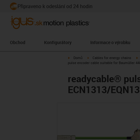
Připraveno k odeslání od 24 hodin
Obchod
Konfigurátory
Informace o výrobku
igus-icon-arrow-right
igus-icon-arrow-right
i
Domů
Cables for energy chains
pulse encoder cable suitable for Baumüller 
readycable® puls
ECN1313/EQN1325