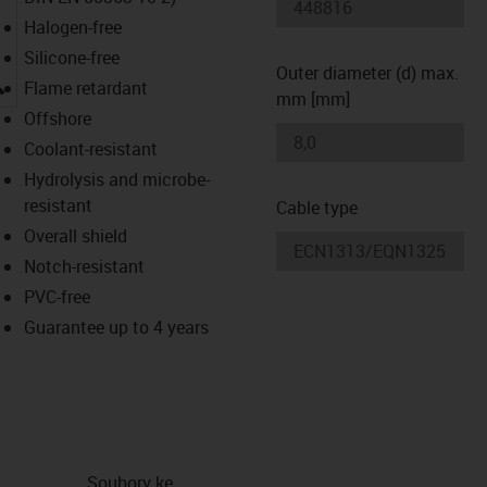
Halogen-free
Silicone-free
Outer diameter (d) max.
igus-icon-lupe
Flame retardant
mm [mm]
Offshore
Coolant-resistant
Hydrolysis and microbe-
resistant
Cable type
Overall shield
Notch-resistant
PVC-free
Guarantee up to 4 years
Soubory ke