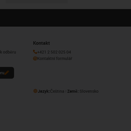
Kontakt
 k odběru
+421 2 502 025 04
Kontaktní formulář
eru
Jazyk:
Čeština
Země:
Slovensko