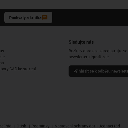
Pochvaly a kritika
Sledujte nás
us
Buďte v obraze a zaregistrujte se
oje
newsletteru igus® zde.
ma
ubory CAD ke stažení
Přihlásit se k odběru newslett
cí řád
Otisk
Podmínky
Nastavení ochrany dat
Jednací řád