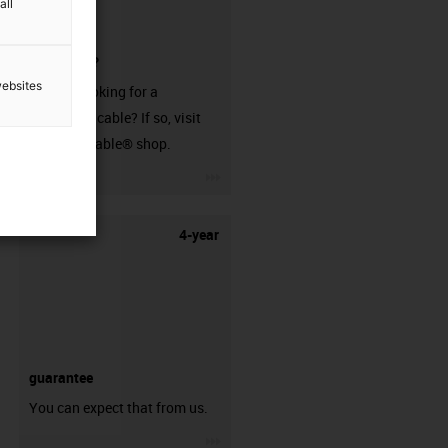
all
connector?
websites
Are you looking for a
harnessed cable? If so, visit
our readycable® shop.
igus-icon-3arrow
4-year
guarantee
You can expect that from us.
igus-icon-3arrow