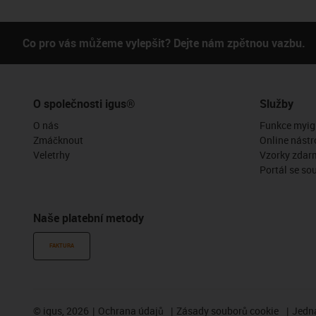
Co pro vás můžeme vylepšit? Dejte nám zpětnou vazbu.
O společnosti igus®
Služby
O nás
Funkce myig
Zmáčknout
Online nástr
Veletrhy
Vzorky zdar
Portál se so
Naše platební metody
FAKTURA
©
igus, 2026
Ochrana údajů
Zásady souborů cookie
Jedna