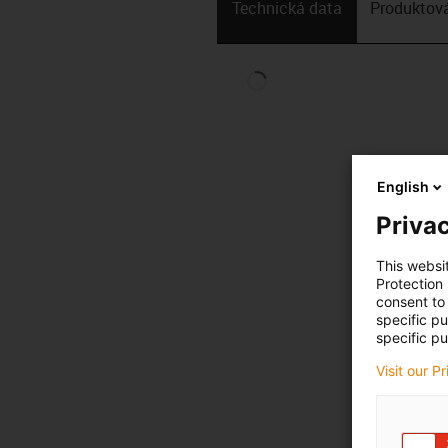
Technická data
Produktová
English
Privac
This websi
Protection
consent to 
specific p
specific pu
Visit our P