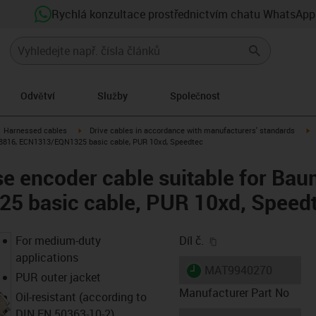
Rychlá konzultace prostřednictvím chatu WhatsApp
Odvětví
Služby
Společnost
gus-icon-arrow-right
igus-icon-arrow-right
i
Harnessed cables
Drive cables in accordance with manufacturers' standards
448816, ECN1313/EQN1325 basic cable, PUR 10xd, Speedtec
e encoder cable suitable for Bau
 basic cable, PUR 10xd, Speed
igus-icon-copy-clip
For medium-duty
Díl č.
applications
igus-icon-lieferzeit
MAT9940270
PUR outer jacket
Manufacturer Part No
Oil-resistant (according to
DIN EN 50363-10-2)