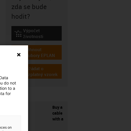
zda se bude
hodit?
Výpočet
igus-icon-lebensdauerrechner
životnosti
Stáhnout
igus-icon-download-plan
soubory EPLAN
Požádat o
igus-icon-gratismuster
bezplatný vzorek
 Data
ou do not
ion to a
ta for
Buy a
cable
with a
ences on