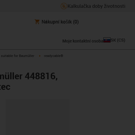
Kalkulačka doby životnosti
Nákupní košík
(0)
SK
(
CS
)
Moje kontaktní osoba
gus-icon-arrow-right
igus-icon-arrow-right
suitable for Baumüller
readycable®
müller 448816,
tec
board