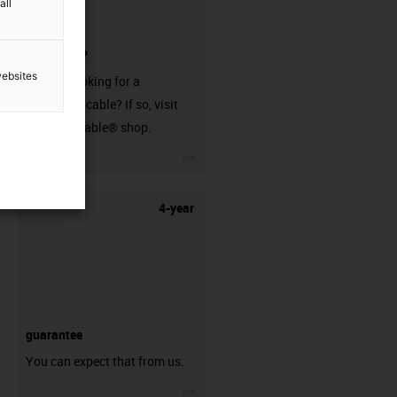
all
connector?
websites
Are you looking for a
harnessed cable? If so, visit
our readycable® shop.
igus-icon-3arrow
4-year
guarantee
You can expect that from us.
igus-icon-3arrow