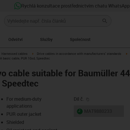
Rychlá konzultace prostřednictvím chatu WhatsApp
Odvětví
Služby
Společnost
gus-icon-arrow-right
igus-icon-arrow-right
i
Harnessed cables
Drive cables in accordance with manufacturers' standards
 A basic cable, PUR 10xd, Speedtec
o cable suitable for Baumüller 4
, Speedtec
igus-icon-copy-clip
For medium-duty
Díl č.
applications
igus-icon-lieferzeit
MAT9880233
PUR outer jacket
Shielded