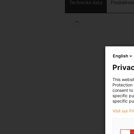
Technická data
Produktová
English
Privac
This websi
Protection
consent to 
specific p
specific pu
Visit our P