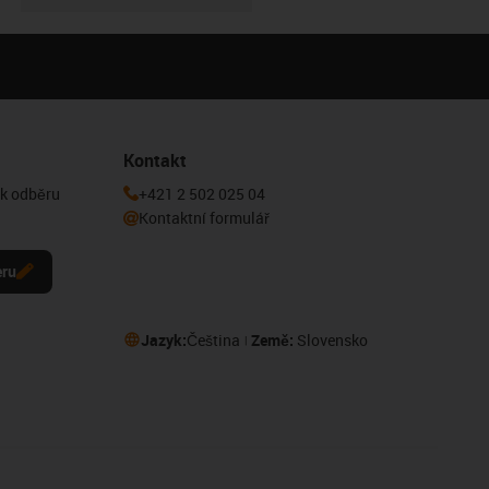
Kontakt
 k odběru
+421 2 502 025 04
Kontaktní formulář
eru
Jazyk:
Čeština
Země:
Slovensko