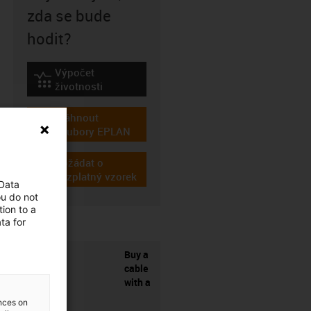
zda se bude
hodit?
Výpočet
igus-icon-lebensdauerrechner
životnosti
Stáhnout
igus-icon-download-plan
soubory EPLAN
Požádat o
igus-icon-gratismuster
bezplatný vzorek
 Data
ou do not
ion to a
ta for
Buy a
cable
with a
ences on