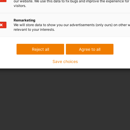
our website. We use this data to fix bugs and improve the experience for 
visitors.
Remarketing
We will store data to show you our advertisements (only ours) on other 
relevant to your interests.
Reject all
Agree to all
Save choices