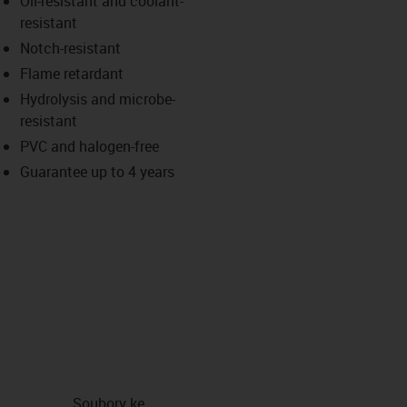
Oil-resistant and coolant-
-icon-lupe
-icon-lupe
resistant
Notch-resistant
Flame retardant
Hydrolysis and microbe-
resistant
PVC and halogen-free
Guarantee up to 4 years
Soubory ke