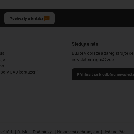
Pochvaly a kritika
Sledujte nás
us
Buďte v obraze a zaregistrujte se
oje
newsletteru igus® zde.
ma
ubory CAD ke stažení
Přihlásit se k odběru newslett
cí řád
Otisk
Podmínky
Nastavení ochrany dat
Jednací řád