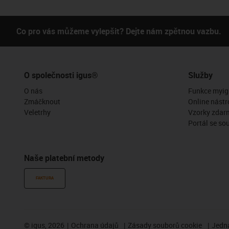
Co pro vás můžeme vylepšit? Dejte nám zpětnou vazbu.
O společnosti igus®
Služby
O nás
Funkce myig
Zmáčknout
Online nástr
Veletrhy
Vzorky zdar
Portál se so
Naše platební metody
FAKTURA
©
igus, 2026
Ochrana údajů
Zásady souborů cookie
Jedna