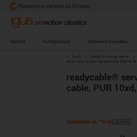
Připraveno k odeslání od 24 hodin
Obchod
Konfigurátory
Informace o výrobku
igus-icon-arrow-right
igus-icon-arrow-right
i
Domů
Cables for energy chains
servo cable suitable for Baumüller 448134, 50
readycable® serv
cable, PUR 10xd