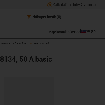
Kalkulačka doby životnosti
Nákupní košík
(0)
SK
(
CS
)
Moje kontaktní osoba
gus-icon-arrow-right
igus-icon-arrow-right
suitable for Baumüller
readycable®
48134, 50 A basic
board