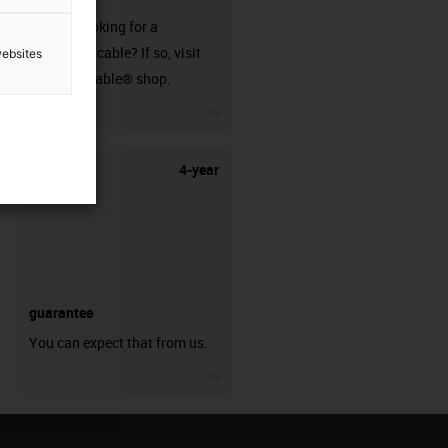
Are you looking for a
harnessed cable? If so, visit
websites
our readycable® shop.
igus-icon-3arrow
4-year
guarantee
You can expect that from us.
igus-icon-3arrow