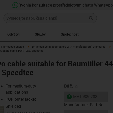
Rychlá konzultace prostřednictvím chatu WhatsApp
Odvětví
Služby
Společnost
gus-icon-arrow-right
igus-icon-arrow-right
i
Harnessed cables
Drive cables in accordance with manufacturers' standards
 A basic cable, PUR 10xd, Speedtec
o cable suitable for Baumüller 4
, Speedtec
igus-icon-copy-clip
For medium-duty
Díl č.
applications
igus-icon-lieferzeit
MAT9880203
PUR outer jacket
Manufacturer Part No
Shielded