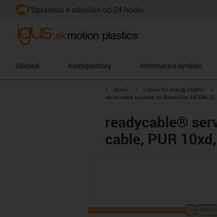
Připraveno k odeslání od 24 hodin
Obchod
Konfigurátory
Informace o výrobku
igus-icon-arrow-right
igus-icon-arrow-right
i
Domů
Cables for energy chains
servo cable suitable for Baumüller 447696, 21
readycable® serv
cable, PUR 10xd