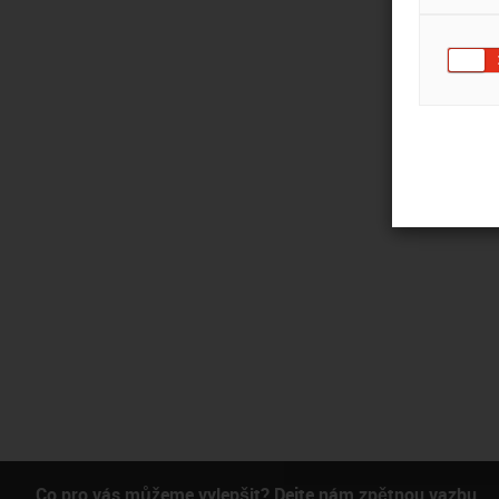
Co pro vás můžeme vylepšit? Dejte nám zpětnou vazbu.