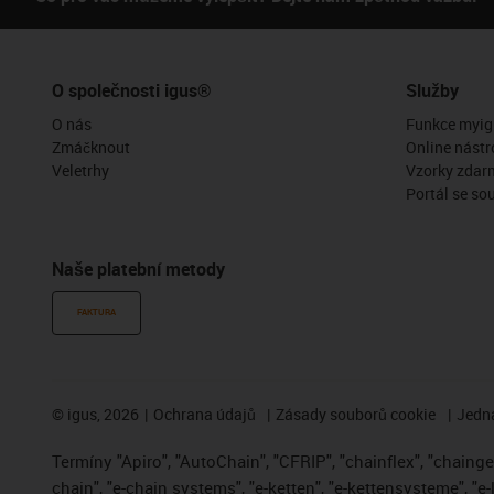
O společnosti igus®
Služby
O nás
Funkce myig
Zmáčknout
Online nástr
Veletrhy
Vzorky zdar
Portál se so
Naše platební metody
FAKTURA
©
igus, 2026
Ochrana údajů
Zásady souborů cookie
Jedna
Termíny "Apiro", "AutoChain", "CFRIP", "chainflex", "chainge",
chain", "e-chain systems", "e-ketten", "e-kettensysteme", "e-