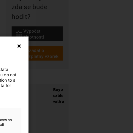
zda se bude
hodit?
Výpočet
igus-icon-lebensdauerrechner
životnosti
Požádat o
igus-icon-gratismuster
bezplatný vzorek
 Data
ou do not
ion to a
ta for
Buy a
cable
with a
ences on
all
connector?