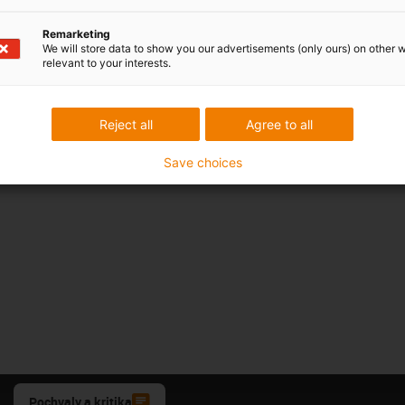
Remarketing
We will store data to show you our advertisements (only ours) on other 
relevant to your interests.
Reject all
Agree to all
Save choices
Pochvaly a kritika