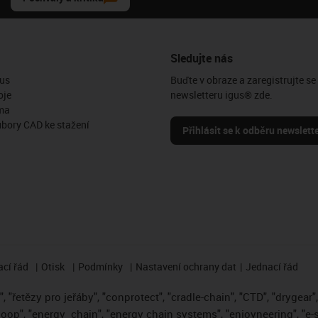
Sledujte nás
us
Buďte v obraze a zaregistrujte se
oje
newsletteru igus® zde.
ma
ubory CAD ke stažení
Přihlásit se k odběru newslett
cí řád
Otisk
Podmínky
Nastavení ochrany dat
Jednací řád
 "řetězy pro jeřáby", "conprotect", "cradle-chain", "CTD", "drygear", "
loop", "energy
chain", "energy chain systems", "enjoyneering", "e-skin"