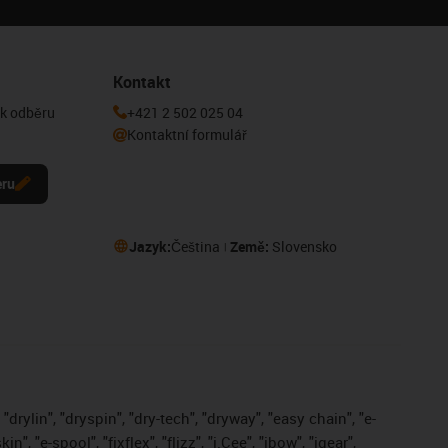
Kontakt
 k odběru
+421 2 502 025 04
Kontaktní formulář
eru
Jazyk:
Čeština
Země:
Slovensko
drylin", "dryspin", "dry-tech", "dryway", "easy chain", "e-
, "e-spool", "fixflex", "flizz", "i.Cee", "ibow", "igear",