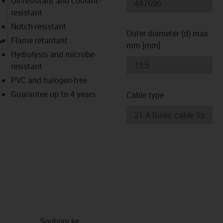
Oil-resistant and coolant-
resistant
Notch-resistant
Outer diameter (d) max.
igus-icon-lupe
Flame retardant
mm [mm]
Hydrolysis and microbe-
resistant
PVC and halogen-free
Guarantee up to 4 years
Cable type
Soubory ke