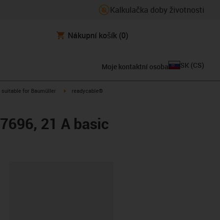
Kalkulačka doby životnosti
Nákupní košík
(0)
SK
(
CS
)
Moje kontaktní osoba
gus-icon-arrow-right
igus-icon-arrow-right
suitable for Baumüller
readycable®
47696, 21 A basic
board