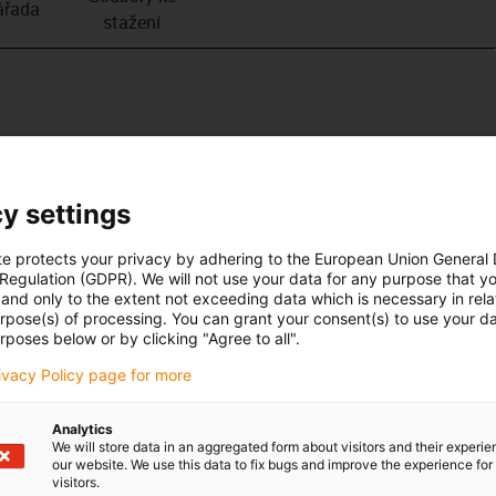
­řada
stažení
y settings
te protects your privacy by adhering to the European Union General
 Regulation (GDPR). We will not use your data for any purpose that y
and only to the extent not exceeding data which is necessary in relat
urpose(s) of processing. You can grant your consent(s) to use your da
rposes below or by clicking "Agree to all".
rivacy Policy page for more
Analytics
We will store data in an aggregated form about visitors and their experi
our website. We use this data to fix bugs and improve the experience for 
visitors.