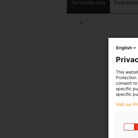
Technická data
Produktová
English
Privac
This websi
Protection
consent to 
specific p
specific pu
Visit our P