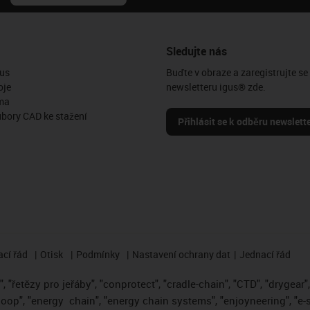
Sledujte nás
us
Buďte v obraze a zaregistrujte se
oje
newsletteru igus® zde.
ma
ubory CAD ke stažení
Přihlásit se k odběru newslett
cí řád
Otisk
Podmínky
Nastavení ochrany dat
Jednací řád
 "řetězy pro jeřáby", "conprotect", "cradle-chain", "CTD", "drygear", "
loop", "energy
chain", "energy chain systems", "enjoyneering", "e-skin"