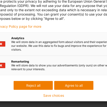
te protects your privacy by adhering to the European Union General
 Regulation (GDPR). We will not use your data for any purpose that y
and only to the extent not exceeding data which is necessary in relat
urpose(s) of processing. You can grant your consent(s) to use your da
rposes below or by clicking "Agree to all".
rivacy Policy page for more
Analytics
We will store data in an aggregated form about visitors and their experi
our website. We use this data to fix bugs and improve the experience for 
visitors.
Remarketing
We will store data to show you our advertisements (only ours) on other 
relevant to your interests.
Reject all
Agree to all
Save choices