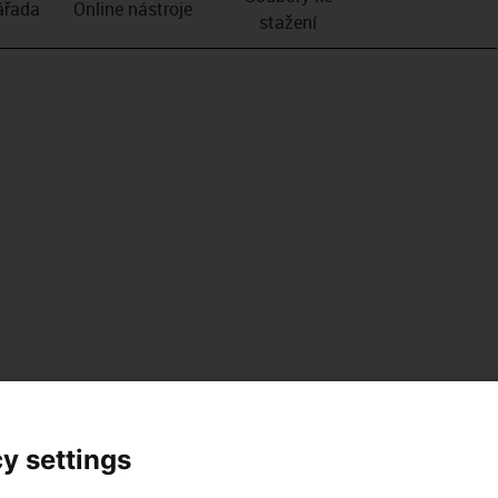
­řada
Online nástroje
stažení
y settings