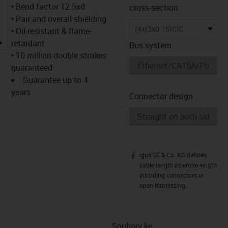
• Bend factor 12.5xd
cross-section
• Pair and overall shielding
(4x(2x0.15)C)C
• Oil-resistant & flame-
igus-icon-lupe
retardant
Bus system
• 10 million double strokes
guaranteed
Guarantee up to 4
years
Connector design
igus SE & Co. KG defines
igus-icon-info
cable length as entire length
inlcuding connectors or
open harnessing.
Soubory ke