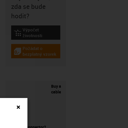
zda se bude
hodit?
Výpočet
igus-icon-lebensdauerrechner
životnosti
Požádat o
igus-icon-gratismuster
bezplatný vzorek
Buy a
cable
without a connector?