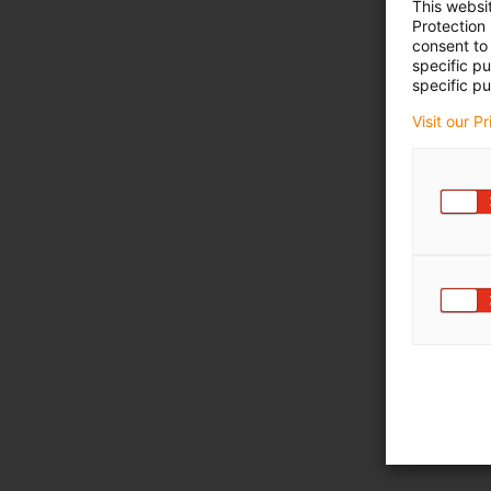
This websi
Protection
consent to 
specific p
specific pu
Visit our P