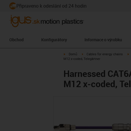
Připraveno k odeslání od 24 hodin
Obchod
Konfigurátory
Informace o výrobku
igus-icon-arrow-right
igus-icon-arrow-right
i
Domů
Cables for energy chains
M12 x-coded, Telegärtner
Harnessed CAT6A 
M12 x-coded, Tel