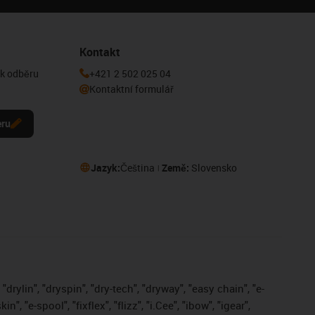
Kontakt
 k odběru
+421 2 502 025 04
Kontaktní formulář
eru
Jazyk:
Čeština
Země:
Slovensko
drylin", "dryspin", "dry-tech", "dryway", "easy chain", "e-
, "e-spool", "fixflex", "flizz", "i.Cee", "ibow", "igear",