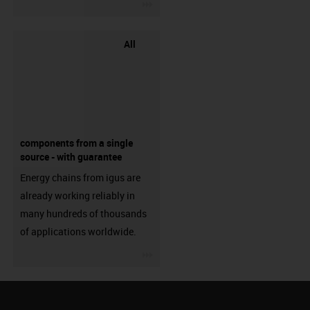
igus-icon-3arrow
All
components from a single
source - with guarantee
Energy chains from igus are
already working reliably in
many hundreds of thousands
of applications worldwide.
igus-icon-3arrow