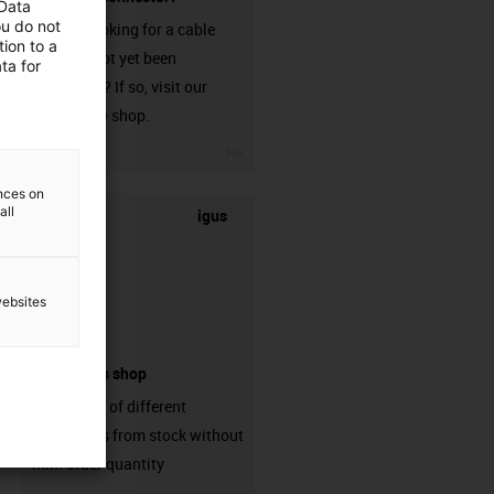
 Data
ou do not
Are you looking for a cable
ion to a
that has not yet been
ta for
harnessed? If so, visit our
chainflex® shop.
igus-icon-3arrow
ences on
all
igus
websites
connectors shop
big variaty of different
connectors from stock without
min. order quantity