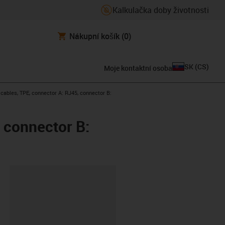
Kalkulačka doby životnosti
Nákupní košík
(0)
SK
(
CS
)
Moje kontaktní osoba
ables, TPE, connector A: RJ45, connector B:
 connector B:
board