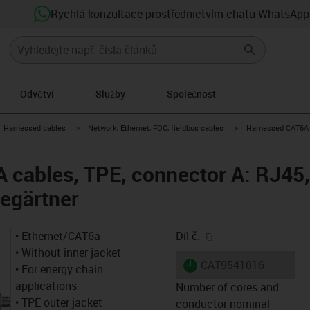
Rychlá konzultace prostřednictvím chatu WhatsApp
Odvětví
Služby
Společnost
gus-icon-arrow-right
igus-icon-arrow-right
igus-icon-arrow-right
Harnessed cables
Network, Ethernet, FOC, fieldbus cables
Harnessed CAT6A c
cables, TPE, connector A: RJ45,
egärtner
igus-icon-copy-clip
• Ethernet/CAT6a
Díl č.
• Without inner jacket
igus-icon-lieferzeit
CAT9541016
• For energy chain
applications
Number of cores and
• TPE outer jacket
conductor nominal