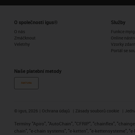
O společnosti igus®
Služby
O nás
Funkce myig
Zmáčknout
Online nástr
Veletrhy
Vzorky zdar
Portál se so
Naše platební metody
FAKTURA
©
igus, 2026
Ochrana údajů
Zásady souborů cookie
Jedna
Termíny "Apiro", "AutoChain", "CFRIP", "chainflex", "chainge",
chain", "e-chain systems", "e-ketten", "e-kettensysteme", "e-