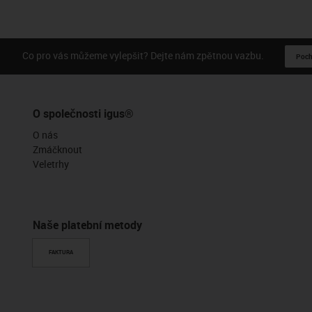
Co pro vás můžeme vylepšit? Dejte nám zpětnou vazbu.
Pochv
O společnosti igus®
O nás
Zmáčknout
Veletrhy
Naše platební metody
FAKTURA