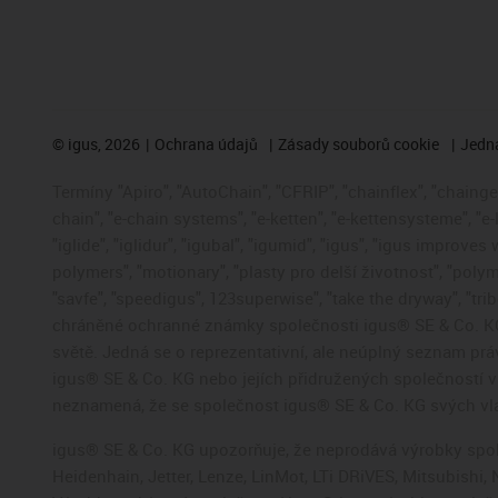
©
igus, 2026
Ochrana údajů
Zásady souborů cookie
Jedna
Termíny "Apiro", "AutoChain", "CFRIP", "chainflex", "chainge",
chain", "e-chain systems", "e-ketten", "e-kettensysteme", "e-
"iglide", "iglidur", "igubal", "igumid", "igus", "igus improve
polymers", "motionary", "plasty pro delší životnost", "polym
"savfe", "speedigus", 123superwise", "take the dryway", "trib
chráněné ochranné známky společnosti igus® SE & Co. KG
světě. Jedná se o reprezentativní, ale neúplný seznam pr
igus® SE & Co. KG nebo jejích přidružených společností
neznamená, že se společnost igus® SE & Co. KG svých vla
igus® SE & Co. KG upozorňuje, že neprodává výrobky spole
Heidenhain, Jetter, Lenze, LinMot, LTi DRiVES, Mitsubish