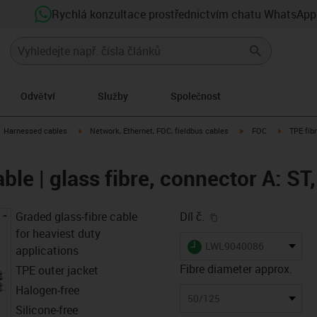
Rychlá konzultace prostřednictvím chatu WhatsApp
Odvětví
Služby
Společnost
gus-icon-arrow-right
igus-icon-arrow-right
igus-icon-arrow-right
igus-icon-
Harnessed cables
Network, Ethernet, FOC, fieldbus cables
FOC
TPE fibr
able | glass fibre, connector A: ST
igus-icon-copy-clip
Graded glass-fibre cable
Díl č.
for heaviest duty
igus-icon-lieferzeit
LWL9040086
applications
Fibre diameter approx.
TPE outer jacket
Halogen-free
50/125
Silicone-free