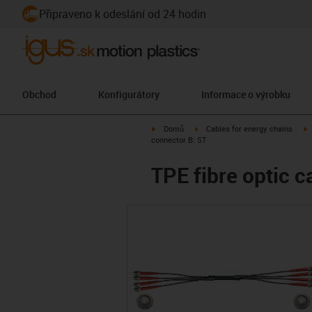
Připraveno k odeslání od 24 hodin
Obchod
Konfigurátory
Informace o výrobku
igus-icon-arrow-right
igus-icon-arrow-right
i
Domů
Cables for energy chains
connector B: ST
TPE fibre optic c