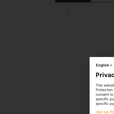
English
Privac
This websi
Protection
consent to 
specific p
specific pu
Visit our P