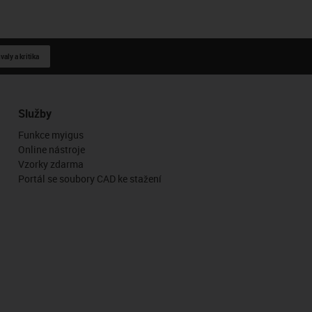
aly a kritika
Služby
Funkce myigus
Online nástroje
Vzorky zdarma
Portál se soubory CAD ke stažení