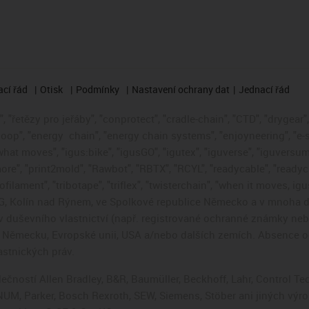
cí řád
Otisk
Podmínky
Nastavení ochrany dat
Jednací řád
 "řetězy pro jeřáby", "conprotect", "cradle-chain", "CTD", "drygear", "
loop", "energy
chain", "energy chain systems", "enjoyneering", "e-skin"
s what moves", "igus:bike", "igusGO", "igutex", "iguverse", "iguversum
ore", "print2mold", "Rawbot", "RBTX", "RCYL", "readycable", "readych
ofilament", "tribotape", "triflex", "twisterchain", "when it moves, i
, Kolín nad Rýnem, ve Spolkové republice Německo a v mnoha da
áv duševního vlastnictví (např. registrované ochranné známky ne
 v Německu, Evropské unii, USA a/nebo dalších zemích. Absence
stnických práv.
čností Allen Bradley, B&R, Baumüller, Beckhoff, Lahr, Control 
i, NUM, Parker, Bosch Rexroth, SEW, Siemens, Stöber ani jiných 