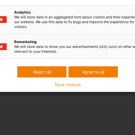
Analytics
We will store data in an aggregated form about visitors and their experi
our website. We use this data to fix bugs and improve the experience for 
visitors.
Remarketing
We will store data to show you our advertisements (only ours) on other 
relevant to your interests.
Reject all
Agree to all
Save choices