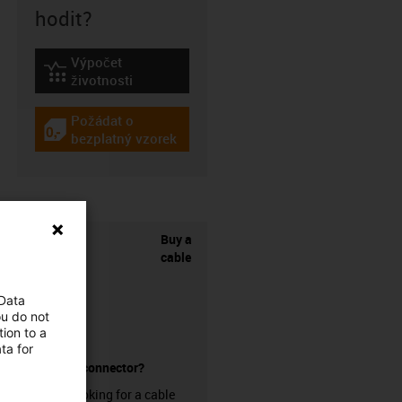
hodit?
Výpočet
igus-icon-lebensdauerrechner
životnosti
Požádat o
igus-icon-gratismuster
bezplatný vzorek
Buy a
cable
 Data
ou do not
ion to a
ta for
without a connector?
Are you looking for a cable