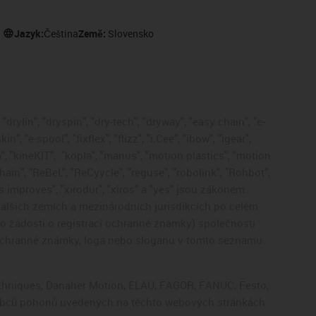
Jazyk:
Čeština
Země:
Slovensko
drylin", "dryspin", "dry-tech", "dryway", "easy chain", "e-
, "e-spool", "fixflex", "flizz", "i.Cee", "ibow", "igear",
", "kineKIT",
"kopla", "manus", "motion plastics", "motion
ain", "ReBeL", "ReCyycle", "reguse", "robolink", "Rohbot",
gus improves", "xirodur", "xiros" a "yes" jsou zákonem
lších zemích a mezinárodních jurisdikcích po celém
bo žádosti o registraci ochranné známky) společnosti
 ochranné známky, loga nebo sloganu v tomto seznamu
Techniques, Danaher Motion, ELAU, FAGOR, FANUC, Festo,
výrobců pohonů uvedených na těchto webových stránkách.