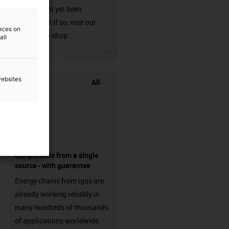
that has not yet been
harnessed? If so, visit our
ences on
chainflex® shop.
all
igus-icon-3arrow
websites
All
components from a single
source - with guarantee
Energy chains from igus are
already working reliably in
many hundreds of thousands
of applications worldwide.