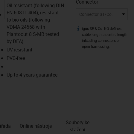
Connector
Oil-resistant (following DIN
igus-icon-lupe
EN 60811-404), resistant
Connector ST/Connector ST
to bio oils (following
VDMA 24568 with
igus SE & Co. KG defines
igus-icon-info
Plantocut 8 S-MB tested
cable length as entire length
by DEA)
inlcuding connectors or
open harnessing.
UV-resistant
PVC-free
Up to 4 years guarantee
Soubory ke
­řada
Online nástroje
stažení