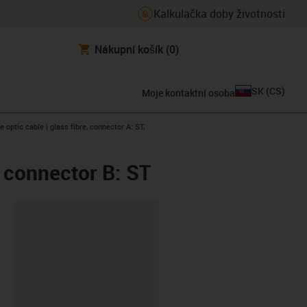
Kalkulačka doby životnosti
Nákupní košík
(0)
SK
(
CS
)
Moje kontaktní osoba
arrow-right
e optic cable | glass fibre, connector A: ST,
, connector B: ST
board