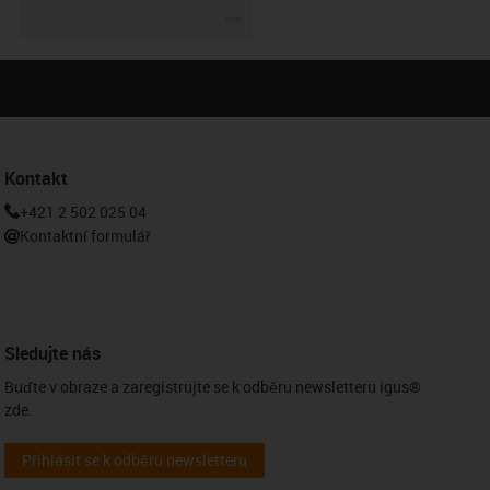
igus-icon-3arrow
Kontakt
+421 2 502 025 04
Kontaktní formulář
Sledujte nás
Buďte v obraze a zaregistrujte se k odběru newsletteru igus®
zde.
Přihlásit se k odběru newsletteru