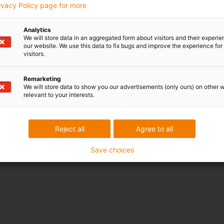
rivacy Policy page for more
Analytics
We will store data in an aggregated form about visitors and their experi
our website. We use this data to fix bugs and improve the experience for 
visitors.
Remarketing
We will store data to show you our advertisements (only ours) on other 
relevant to your interests.
Reject all
Agree to all
Save choices