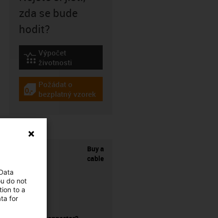
zda se bude
hodit?
Výpočet
igus-icon-lebensdauerrechner
životnosti
Požádat o
igus-icon-gratismuster
bezplatný vzorek
Buy a
cable
 Data
ou do not
ion to a
ta for