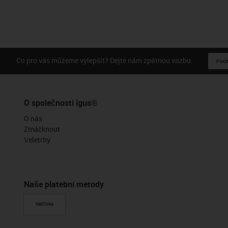
Co pro vás můžeme vylepšit? Dejte nám zpětnou vazbu.
Pochv
O společnosti igus®
O nás
Zmáčknout
Veletrhy
Naše platební metody
FAKTURA