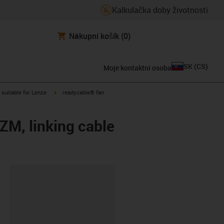
Kalkulačka doby životnosti
Nákupní košík
(0)
SK
(
CS
)
Moje kontaktní osoba
gus-icon-arrow-right
igus-icon-arrow-right
suitable for Lenze
readycable® fan
ZM, linking cable
board