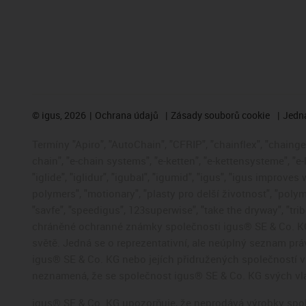
©
igus, 2026
Ochrana údajů
Zásady souborů cookie
Jedna
Termíny "Apiro", "AutoChain", "CFRIP", "chainflex", "chainge",
chain", "e-chain systems", "e-ketten", "e-kettensysteme", "e-
"iglide", "iglidur", "igubal", "igumid", "igus", "igus improve
polymers", "motionary", "plasty pro delší životnost", "polym
"savfe", "speedigus", 123superwise", "take the dryway", "trib
chráněné ochranné známky společnosti igus® SE & Co. KG
světě. Jedná se o reprezentativní, ale neúplný seznam pr
igus® SE & Co. KG nebo jejích přidružených společností
neznamená, že se společnost igus® SE & Co. KG svých vla
igus® SE & Co. KG upozorňuje, že neprodává výrobky spole