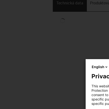
Technická data
Produktová
English
Privac
This websi
Protection
consent to 
specific p
specific pu