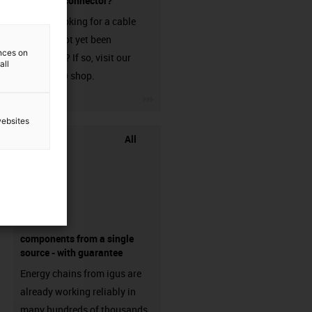
without a connector?
Are you looking for a cable
that has not yet been
ences on
harnessed? If so, visit our
all
chainflex® shop.
igus-icon-3arrow
websites
All
components from a single
source - with guarantee
Energy chains from igus are
already working reliably in
many hundreds of thousands