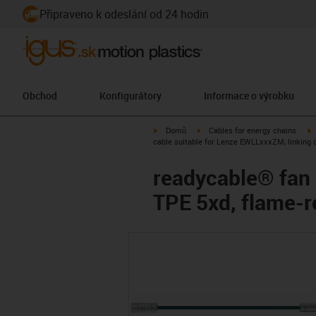
Připraveno k odeslání od 24 hodin
Obchod
Konfigurátory
Informace o výrobku
igus-icon-arrow-right
igus-icon-arrow-right
i
Domů
Cables for energy chains
cable suitable for Lenze EWLLxxxZM, linking 
readycable® fan 
TPE 5xd, flame-r