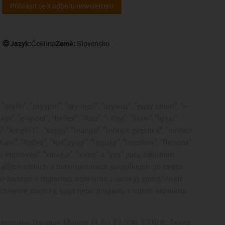
Přihlásit se k odběru newsletteru
Jazyk:
Čeština
Země:
Slovensko
drylin", "dryspin", "dry-tech", "dryway", "easy chain", "e-
, "e-spool", "fixflex", "flizz", "i.Cee", "ibow", "igear",
", "kineKIT",
"kopla", "manus", "motion plastics", "motion
ain", "ReBeL", "ReCyycle", "reguse", "robolink", "Rohbot",
gus improves", "xirodur", "xiros" a "yes" jsou zákonem
lších zemích a mezinárodních jurisdikcích po celém
bo žádosti o registraci ochranné známky) společnosti
 ochranné známky, loga nebo sloganu v tomto seznamu
Techniques, Danaher Motion, ELAU, FAGOR, FANUC, Festo,