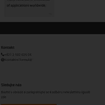
of applications worldwide.
igus-icon-3arrow
Kontakt
+421 2 502 025 04
Kontaktní formulář
Sledujte nás
Buďte v obraze a zaregistrujte se k odběru newsletteru igus®
zde.