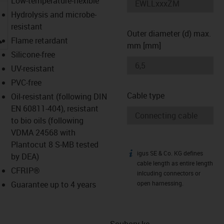
Low-temperature-flexible
Hydrolysis and microbe-
resistant
Outer diameter (d) max.
igus-icon-lupe
Flame retardant
mm [mm]
Silicone-free
UV-resistant
PVC-free
Cable type
Oil-resistant (following DIN
EN 60811-404), resistant
to bio oils (following
VDMA 24568 with
Plantocut 8 S-MB tested
igus SE & Co. KG defines
igus-icon-info
by DEA)
cable length as entire length
CFRIP®
inlcuding connectors or
Guarantee up to 4 years
open harnessing.
Soubory ke