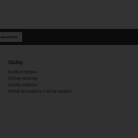
aly a kritika
Služby
Funkce myigus
Online nástroje
Vzorky zdarma
Portál se soubory CAD ke stažení