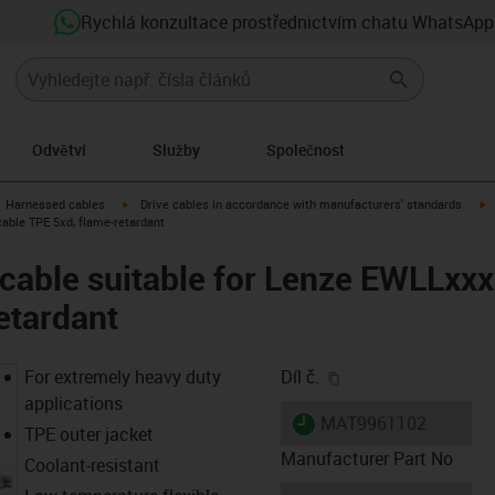
Rychlá konzultace prostřednictvím chatu WhatsApp
Odvětví
Služby
Společnost
gus-icon-arrow-right
igus-icon-arrow-right
i
Harnessed cables
Drive cables in accordance with manufacturers' standards
cable TPE 5xd, flame-retardant
cable suitable for Lenze EWLLxxx
etardant
igus-icon-copy-clip
For extremely heavy duty
Díl č.
applications
igus-icon-lieferzeit
MAT9961102
TPE outer jacket
Manufacturer Part No
Coolant-resistant