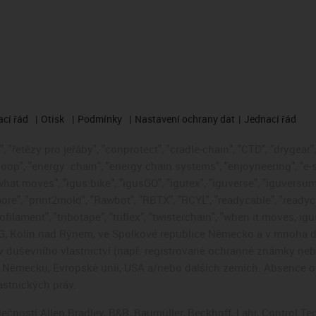
cí řád
Otisk
Podmínky
Nastavení ochrany dat
Jednací řád
 "řetězy pro jeřáby", "conprotect", "cradle-chain", "CTD", "drygear", "
loop", "energy
chain", "energy chain systems", "enjoyneering", "e-skin"
s what moves", "igus:bike", "igusGO", "igutex", "iguverse", "iguversum
ore", "print2mold", "Rawbot", "RBTX", "RCYL", "readycable", "readych
ofilament", "tribotape", "triflex", "twisterchain", "when it moves, i
, Kolín nad Rýnem, ve Spolkové republice Německo a v mnoha da
áv duševního vlastnictví (např. registrované ochranné známky ne
 v Německu, Evropské unii, USA a/nebo dalších zemích. Absence
stnických práv.
čností Allen Bradley, B&R, Baumüller, Beckhoff, Lahr, Control 