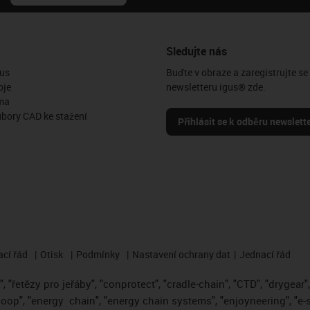
Sledujte nás
us
Buďte v obraze a zaregistrujte se
oje
newsletteru igus® zde.
ma
ubory CAD ke stažení
Přihlásit se k odběru newslett
cí řád
Otisk
Podmínky
Nastavení ochrany dat
Jednací řád
 "řetězy pro jeřáby", "conprotect", "cradle-chain", "CTD", "drygear", "
loop", "energy
chain", "energy chain systems", "enjoyneering", "e-skin"