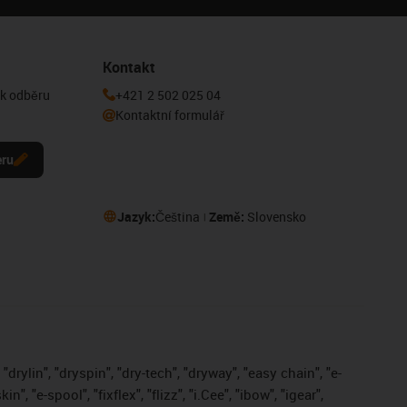
Kontakt
 k odběru
+421 2 502 025 04
Kontaktní formulář
eru
Jazyk:
Čeština
Země:
Slovensko
drylin", "dryspin", "dry-tech", "dryway", "easy chain", "e-
, "e-spool", "fixflex", "flizz", "i.Cee", "ibow", "igear",