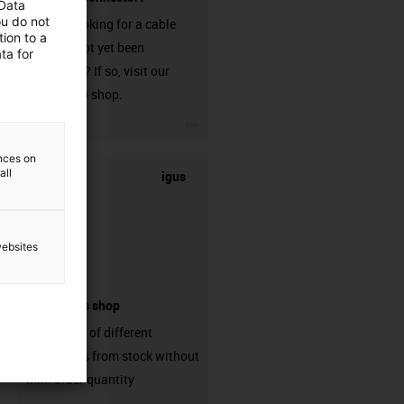
 Data
ou do not
Are you looking for a cable
ion to a
that has not yet been
ta for
harnessed? If so, visit our
chainflex® shop.
igus-icon-3arrow
ences on
all
igus
websites
connectors shop
big variaty of different
connectors from stock without
min. order quantity