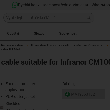
Rychlá konzultace prostřednictvím chatu WhatsApp
Odvětví
Služby
Společnost
gus-icon-arrow-right
igus-icon-arrow-right
i
Harnessed cables
Drive cables in accordance with manufacturers' standards
c cable, PIR 10xd
 cable suitable for Infranor CM10
igus-icon-copy-clip
For medium-duty
Díl č.
applications
igus-icon-lieferzeit
MAT9863132
PUR outer jacket
Shielded