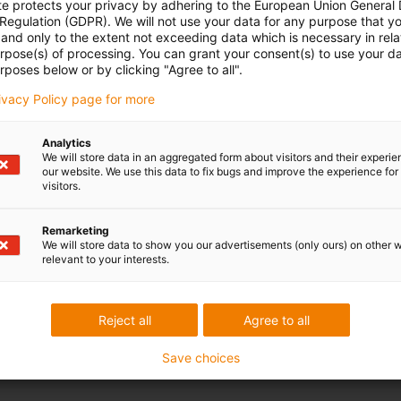
te protects your privacy by adhering to the European Union General
 Regulation (GDPR). We will not use your data for any purpose that y
and only to the extent not exceeding data which is necessary in relat
urpose(s) of processing. You can grant your consent(s) to use your da
rposes below or by clicking "Agree to all".
rivacy Policy page for more
Analytics
We will store data in an aggregated form about visitors and their experi
our website. We use this data to fix bugs and improve the experience for 
visitors.
Remarketing
We will store data to show you our advertisements (only ours) on other 
relevant to your interests.
Reject all
Agree to all
Save choices