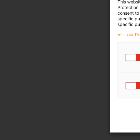
This websi
Protection
consent to 
specific p
specific pu
Visit our P