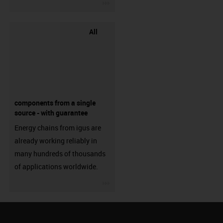
igus-icon-3arrow
All
components from a single
source - with guarantee
Energy chains from igus are
already working reliably in
many hundreds of thousands
of applications worldwide.
igus-icon-3arrow