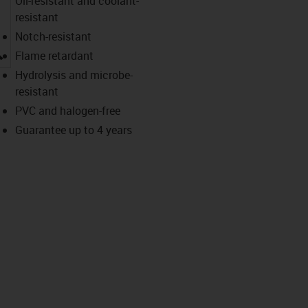
Oil-resistant and coolant-
resistant
Notch-resistant
igus-icon-lupe
Flame retardant
Hydrolysis and microbe-
resistant
PVC and halogen-free
Guarantee up to 4 years