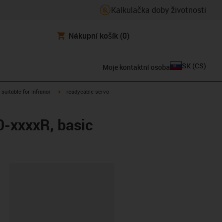
Kalkulačka doby životnosti
Nákupní košík
(0)
SK
(
CS
)
Moje kontaktní osoba
gus-icon-arrow-right
igus-icon-arrow-right
suitable for Infranor
readycable servo
0-xxxxR, basic
board