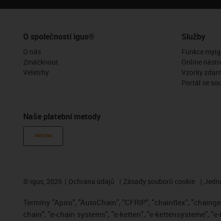
O společnosti igus®
Služby
O nás
Funkce myig
Zmáčknout
Online nástr
Veletrhy
Vzorky zdar
Portál se so
Naše platební metody
FAKTURA
©
igus, 2026
Ochrana údajů
Zásady souborů cookie
Jedna
Termíny "Apiro", "AutoChain", "CFRIP", "chainflex", "chainge",
chain", "e-chain systems", "e-ketten", "e-kettensysteme", "e-