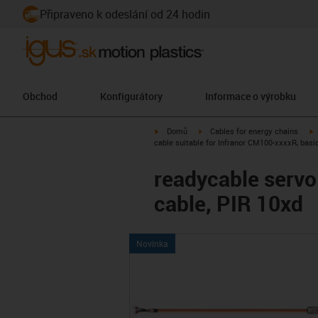
Připraveno k odeslání od 24 hodin
Obchod
Konfigurátory
Informace o výrobku
igus-icon-arrow-right
igus-icon-arrow-right
i
Domů
Cables for energy chains
cable suitable for Infranor CM100-xxxxR, basi
readycable servo
cable, PIR 10xd
Novinka