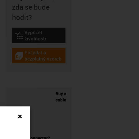
zda se bude
hodit?
Výpočet
igus-icon-lebensdauerrechner
životnosti
Požádat o
igus-icon-gratismuster
bezplatný vzorek
Buy a
cable
without a connector?