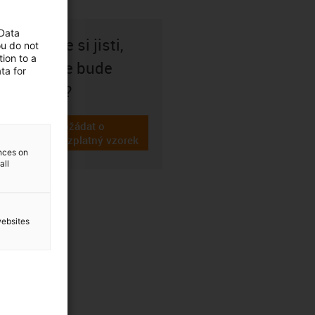
 Data
Nejste si jisti,
ou do not
ion to a
zda se bude
ta for
hodit?
Požádat o
igus-icon-gratismuster
bezplatný vzorek
ences on
all
websites