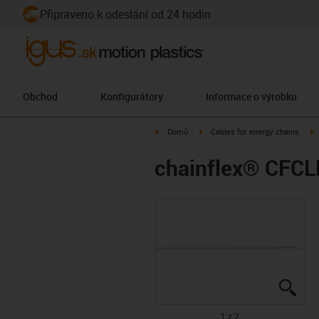
Připraveno k odeslání od 24 hodin
Obchod
Konfigurátory
Informace o výrobku
igus-icon-arrow-right
igus-icon-arrow-right
i
Domů
Cables for energy chains
chainflex® CFC
igus
igus
1 z 2