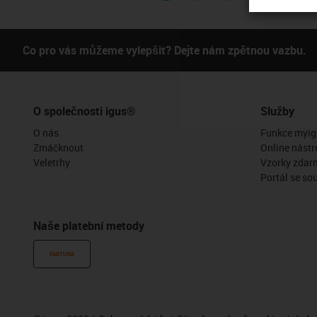
Co pro vás můžeme vylepšit? Dejte nám zpětnou vazbu.
O společnosti igus®
Služby
O nás
Funkce myig
Zmáčknout
Online nástr
Veletrhy
Vzorky zdar
Portál se so
Naše platební metody
FAKTURA