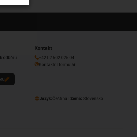
Kontakt
 k odběru
+421 2 502 025 04
Kontaktní formulář
eru
Jazyk:
Čeština
Země:
Slovensko