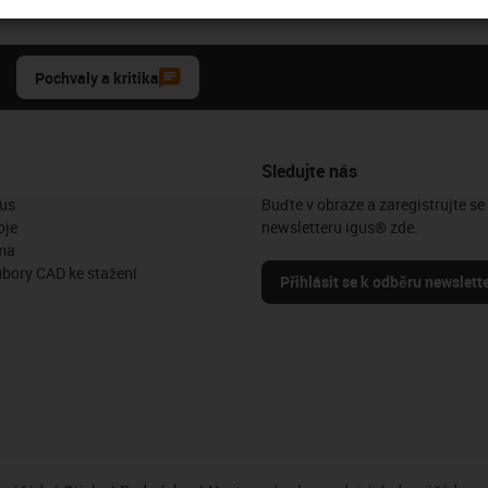
Pochvaly a kritika
Sledujte nás
us
Buďte v obraze a zaregistrujte se
oje
newsletteru igus® zde.
ma
ubory CAD ke stažení
Přihlásit se k odběru newslett