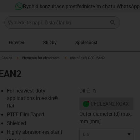
Rychlá konzultace prostřednictvím chatu WhatsApp
Odvětví
Služby
Společnost
gus-icon-arrow-right
igus-icon-arrow-right
igus-icon-arrow-right
Cables
Elements for cleanroom
chainflex® CFCLEAN2
LEAN2
igus-icon-copy-clip
For heaviest duty
Díl č.
applications in e-skin®
igus-icon-lieferzeit-dot
CFCLEAN2.KOAX1.03
flat
Outer diameter (d) max.
PTFE Film Taped
mm [mm]
Shielded
-icon-lupe
-icon-lupe
Highly abrasion-resistant
6.5