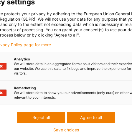
y settings
te protects your privacy by adhering to the European Union General
 Regulation (GDPR). We will not use your data for any purpose that y
Soubory ke
 data
and only to the extent not exceeding data which is necessary in relat
stažení
urpose(s) of processing. You can grant your consent(s) to use your da
rposes below or by clicking "Agree to all".
rivacy Policy page for more
s and especially small radii in cleanroom with e-skin® flat
Analytics
t applications with small radii and restricted installation space
We will store data in an aggregated form about visitors and their experi
our website. We use this data to fix bugs and improve the experience for 
in® flat
visitors.
cturing, medical cleanroom
es in the sense of the standards for wires and cables. Due to
Remarketing
 in CFCLEAN, which provides mechanical protection for cables,
We will store data to show you our advertisements (only ours) on other 
relevant to your interests.
 only permitted in e-skin® flat.
Reject all
Agree to all
Save choices