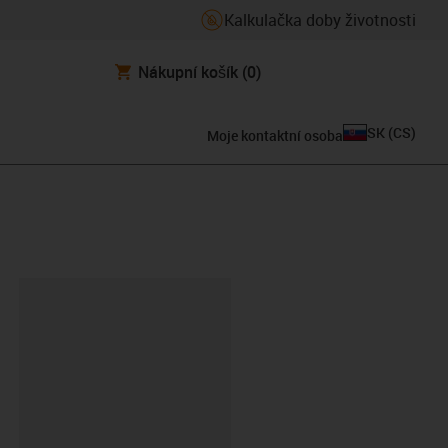
Kalkulačka doby životnosti
Nákupní košík
(0)
SK
(
CS
)
Moje kontaktní osoba
board