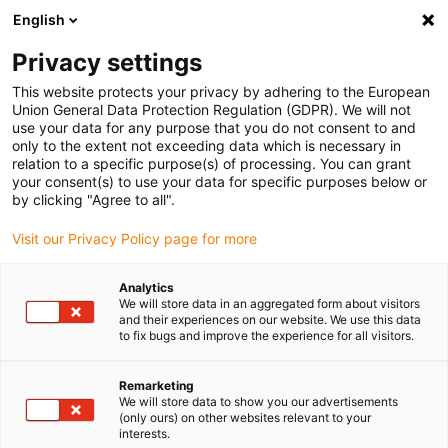
English
(0)
Privacy settings
igus-icon-arrow-right
igus-icon-arrow-right
Domů
Robotics
This website protects your privacy by adhering to the European
Union General Data Protection Regulation (GDPR). We will not
use your data for any purpose that you do not consent to and
only to the extent not exceeding data which is necessary in
Nízkonákladová automatizácia
relation to a specific purpose(s) of processing. You can grant
your consent(s) to use your data for specific purposes below or
by clicking "Agree to all".
Visit our Privacy Policy page for more
Modulárny systém Nízkonákladová automatizácia vám ponúka
rýchle, jednoduché a cenovo výhodné komponenty pre
Analytics
automatizáciu vašich manuálnych pracovných krokov. Vďaka
We will store data in an aggregated form about visitors
našim nízkym cenám a nízkym nákladom na údržbu dosiahnete
and their experiences on our website. We use this data
to fix bugs and improve the experience for all visitors.
rýchlu návratnosť investícií. Na výber sú kĺbové ramená, koboty,
delta a lineárne roboty v rôznych dĺžkach a veľkostiach. Počet
použitých samomazných kĺbov sa pohybuje od dvoch do šiestich a
Remarketing
We will store data to show you our advertisements
robot môže byť vybavený rôznymi nástrojmi (napr. úchopné kliešte,
(only ours) on other websites relevant to your
prísavky, kamera atď.) podľa vašich požiadaviek. Komponenty
interests.
robotu sú modulárne a ponúkajú vám mnoho možností