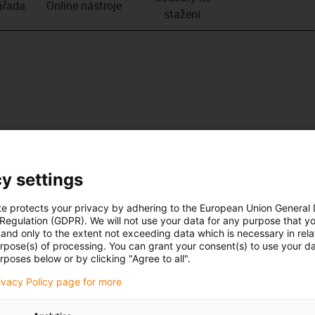
­řada
Online nástroje
stažení
y settings
te protects your privacy by adhering to the European Union General
 Regulation (GDPR). We will not use your data for any purpose that y
and only to the extent not exceeding data which is necessary in relat
urpose(s) of processing. You can grant your consent(s) to use your da
rposes below or by clicking "Agree to all".
rivacy Policy page for more