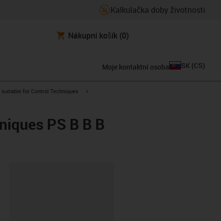
Kalkulačka doby životnosti
Nákupní košík
(0)
SK
(
CS
)
Moje kontaktní osoba
gus-icon-arrow-right
igus-icon-arrow-right
suitable for Control Techniques
hniques PS B B B
board