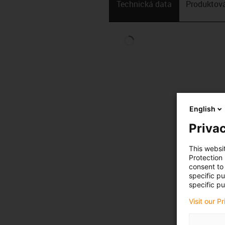
Technická data
Produktová
English
Privac
This websi
Protection
consent to 
specific p
specific pu
Visit our P