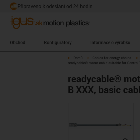
Připraveno k odeslání od 24 hodin
Obchod
Konfigurátory
Informace o výrobku
igus-icon-arrow-right
igus-icon-arrow-right
i
Domů
Cables for energy chains
readycable® motor cable suitable for Control 
readycable® moto
B XXX, basic cab