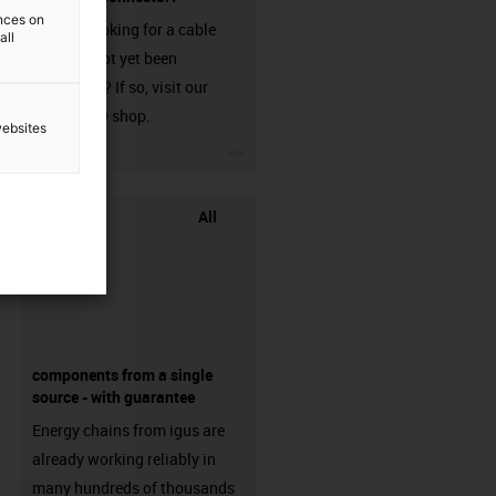
ences on
Are you looking for a cable
all
that has not yet been
harnessed? If so, visit our
chainflex® shop.
websites
igus-icon-3arrow
All
components from a single
source - with guarantee
Energy chains from igus are
already working reliably in
many hundreds of thousands