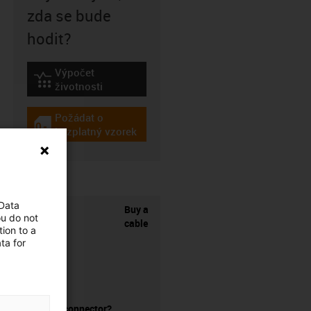
zda se bude
hodit?
Výpočet
igus-icon-lebensdauerrechner
životnosti
Požádat o
igus-icon-gratismuster
bezplatný vzorek
 Data
Buy a
ou do not
cable
ion to a
ta for
without a connector?