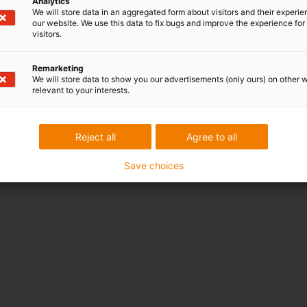
Analytics
We will store data in an aggregated form about visitors and their experi
our website. We use this data to fix bugs and improve the experience for 
visitors.
Remarketing
We will store data to show you our advertisements (only ours) on other 
relevant to your interests.
Reject all
Agree to all
Save choices