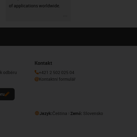
of applications worldwide.
igus-icon-3arrow
Kontakt
 k odběru
+421 2 502 025 04
Kontaktní formulář
eru
Jazyk:
Čeština
Země:
Slovensko