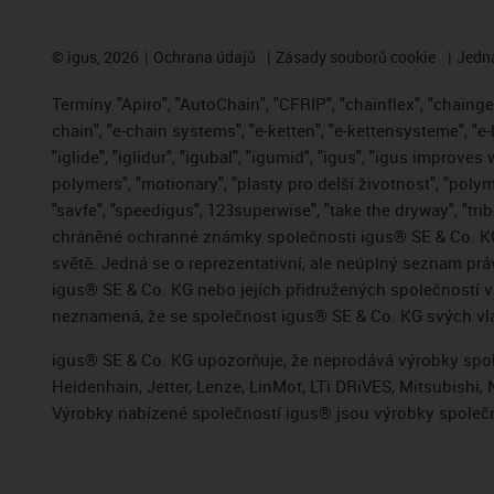
©
igus, 2026
Ochrana údajů
Zásady souborů cookie
Jedna
Termíny "Apiro", "AutoChain", "CFRIP", "chainflex", "chainge",
chain", "e-chain systems", "e-ketten", "e-kettensysteme", "e-
"iglide", "iglidur", "igubal", "igumid", "igus", "igus improve
polymers", "motionary", "plasty pro delší životnost", "polym
"savfe", "speedigus", 123superwise", "take the dryway", "trib
chráněné ochranné známky společnosti igus® SE & Co. KG
světě. Jedná se o reprezentativní, ale neúplný seznam pr
igus® SE & Co. KG nebo jejích přidružených společností
neznamená, že se společnost igus® SE & Co. KG svých vla
igus® SE & Co. KG upozorňuje, že neprodává výrobky spole
Heidenhain, Jetter, Lenze, LinMot, LTi DRiVES, Mitsubish
Výrobky nabízené společností igus® jsou výrobky společn