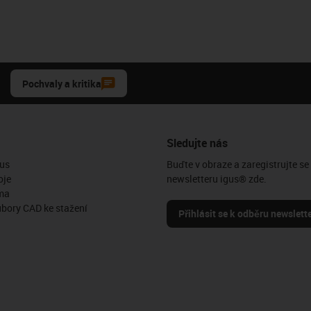
Pochvaly a kritika
Sledujte nás
us
Buďte v obraze a zaregistrujte se
oje
newsletteru igus® zde.
ma
ubory CAD ke stažení
Přihlásit se k odběru newslett