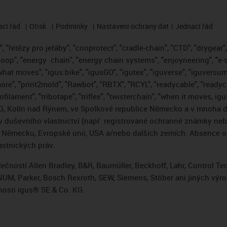
cí řád
Otisk
Podmínky
Nastavení ochrany dat
Jednací řád
 "řetězy pro jeřáby", "conprotect", "cradle-chain", "CTD", "drygear", "
loop", "energy
chain", "energy chain systems", "enjoyneering", "e-skin"
s what moves", "igus:bike", "igusGO", "igutex", "iguverse", "iguversum
ore", "print2mold", "Rawbot", "RBTX", "RCYL", "readycable", "readych
ofilament", "tribotape", "triflex", "twisterchain", "when it moves, i
, Kolín nad Rýnem, ve Spolkové republice Německo a v mnoha da
áv duševního vlastnictví (např. registrované ochranné známky ne
 v Německu, Evropské unii, USA a/nebo dalších zemích. Absence
stnických práv.
čností Allen Bradley, B&R, Baumüller, Beckhoff, Lahr, Control 
i, NUM, Parker, Bosch Rexroth, SEW, Siemens, Stöber ani jiných 
osti igus® SE & Co. KG.