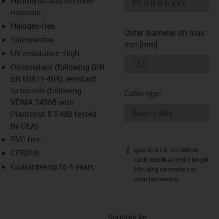
Hydrolysis and microbe-
-icon-lupe
-icon-lupe
resistant
Halogen-free
Outer diameter (d) max.
Silicone-free
mm [mm]
UV resistance: High
Oil-resistant (following DIN
EN 60811-404), resistant
to bio oils (following
Cable type
VDMA 24568 with
Plantocut 8 S-MB tested
by DEA)
PVC-free
igus SE & Co. KG defines
igus-icon-info
CFRIP®
cable length as entire length
Guarantee up to 4 years
inlcuding connectors or
open harnessing.
Soubory ke