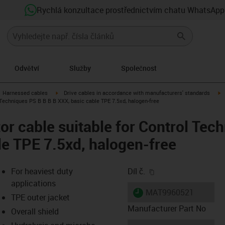
Rychlá konzultace prostřednictvím chatu WhatsApp
Odvětví
Služby
Společnost
gus-icon-arrow-right
igus-icon-arrow-right
i
Harnessed cables
Drive cables in accordance with manufacturers' standards
Techniques PS B B B B XXX, basic cable TPE 7.5xd, halogen-free
r cable suitable for Control Tec
le TPE 7.5xd, halogen-free
igus-icon-copy-clip
For heaviest duty
Díl č.
applications
igus-icon-lieferzeit
MAT9960521
TPE outer jacket
Manufacturer Part No
Overall shield