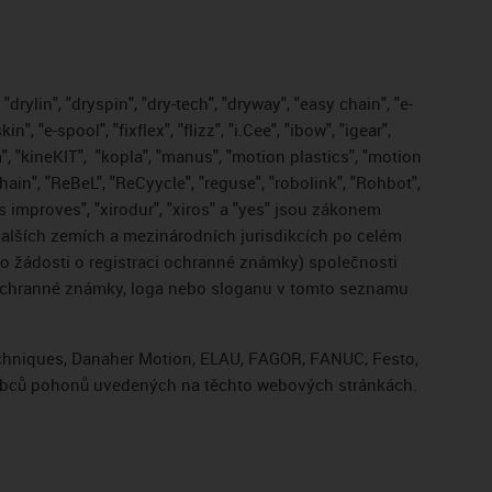
drylin", "dryspin", "dry-tech", "dryway", "easy chain", "e-
, "e-spool", "fixflex", "flizz", "i.Cee", "ibow", "igear",
", "kineKIT",
"kopla", "manus", "motion plastics", "motion
ain", "ReBeL", "ReCyycle", "reguse", "robolink", "Rohbot",
gus improves", "xirodur", "xiros" a "yes" jsou zákonem
lších zemích a mezinárodních jurisdikcích po celém
bo žádosti o registraci ochranné známky) společnosti
 ochranné známky, loga nebo sloganu v tomto seznamu
Techniques, Danaher Motion, ELAU, FAGOR, FANUC, Festo,
výrobců pohonů uvedených na těchto webových stránkách.