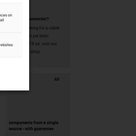
ences on
without a connector?
all
Are you looking for a cable
that has not yet been
harnessed? If so, visit our
websites
chainflex® shop.
igus-icon-3arrow
All
components from a single
source - with guarantee