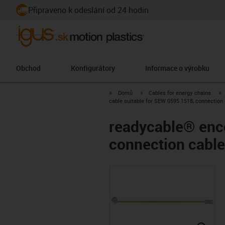
Připraveno k odeslání od 24 hodin
Obchod
Konfigurátory
Informace o výrobku
igus-icon-arrow-right
igus-icon-arrow-right
i
Domů
Cables for energy chains
cable suitable for SEW 0595 1518, connection 
readycable® enco
connection cable