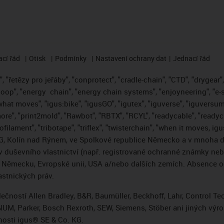
cí řád
Otisk
Podmínky
Nastavení ochrany dat
Jednací řád
 "řetězy pro jeřáby", "conprotect", "cradle-chain", "CTD", "drygear", "
loop", "energy
chain", "energy chain systems", "enjoyneering", "e-skin"
s what moves", "igus:bike", "igusGO", "igutex", "iguverse", "iguversum
ore", "print2mold", "Rawbot", "RBTX", "RCYL", "readycable", "readych
ofilament", "tribotape", "triflex", "twisterchain", "when it moves, i
, Kolín nad Rýnem, ve Spolkové republice Německo a v mnoha da
áv duševního vlastnictví (např. registrované ochranné známky ne
 v Německu, Evropské unii, USA a/nebo dalších zemích. Absence
stnických práv.
čností Allen Bradley, B&R, Baumüller, Beckhoff, Lahr, Control 
i, NUM, Parker, Bosch Rexroth, SEW, Siemens, Stöber ani jiných 
osti igus® SE & Co. KG.