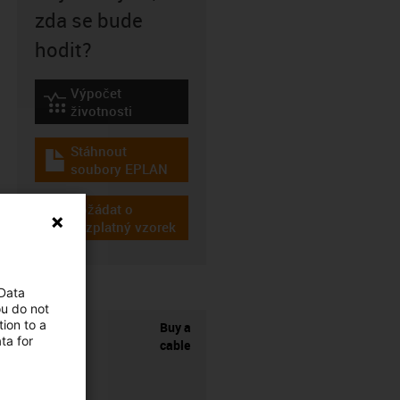
zda se bude
hodit?
Výpočet
igus-icon-lebensdauerrechner
životnosti
Stáhnout
igus-icon-download-plan
soubory EPLAN
Požádat o
igus-icon-gratismuster
bezplatný vzorek
 Data
ou do not
ion to a
Buy a
ta for
cable