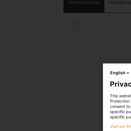
Technická data
Produktová
English
Privac
This websi
Protection
consent to 
specific p
specific pu
Visit our P