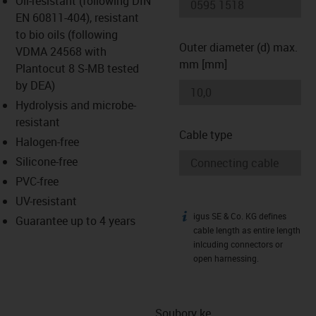
Oil-resistant (following DIN
-icon-lupe
-icon-lupe
EN 60811-404), resistant
to bio oils (following
Outer diameter (d) max.
VDMA 24568 with
mm [mm]
Plantocut 8 S-MB tested
by DEA)
Hydrolysis and microbe-
resistant
Cable type
Halogen-free
Silicone-free
PVC-free
UV-resistant
igus SE & Co. KG defines
igus-icon-info
Guarantee up to 4 years
cable length as entire length
inlcuding connectors or
open harnessing.
Soubory ke