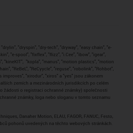
drylin", "dryspin", "dry-tech", "dryway", "easy chain", "e-
, "e-spool", "fixflex", "flizz", "i.Cee", "ibow", "igear",
", "kineKIT",
"kopla", "manus", "motion plastics", "motion
ain", "ReBeL", "ReCyycle", "reguse", "robolink", "Rohbot",
gus improves", "xirodur", "xiros" a "yes" jsou zákonem
lších zemích a mezinárodních jurisdikcích po celém
bo žádosti o registraci ochranné známky) společnosti
 ochranné známky, loga nebo sloganu v tomto seznamu
Techniques, Danaher Motion, ELAU, FAGOR, FANUC, Festo,
výrobců pohonů uvedených na těchto webových stránkách.