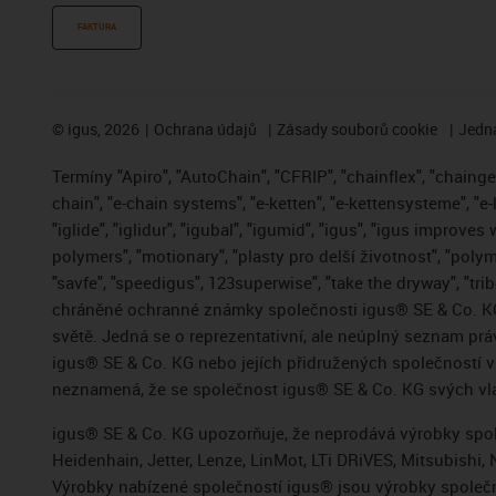
FAKTURA
©
igus, 2026
Ochrana údajů
Zásady souborů cookie
Jedna
Termíny "Apiro", "AutoChain", "CFRIP", "chainflex", "chainge",
chain", "e-chain systems", "e-ketten", "e-kettensysteme", "e-
"iglide", "iglidur", "igubal", "igumid", "igus", "igus improve
polymers", "motionary", "plasty pro delší životnost", "polym
"savfe", "speedigus", 123superwise", "take the dryway", "trib
chráněné ochranné známky společnosti igus® SE & Co. KG
světě. Jedná se o reprezentativní, ale neúplný seznam pr
igus® SE & Co. KG nebo jejích přidružených společností
neznamená, že se společnost igus® SE & Co. KG svých vla
igus® SE & Co. KG upozorňuje, že neprodává výrobky spole
Heidenhain, Jetter, Lenze, LinMot, LTi DRiVES, Mitsubish
Výrobky nabízené společností igus® jsou výrobky společn