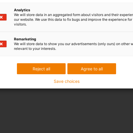
Analytics
We will store data in an aggregated form about visitors and their experi
our website. We use this data to fix bugs and improve the experience for 
visitors.
Remarketing
We will store data to show you our advertisements (only ours) on other 
relevant to your interests.
Reject all
Agree to all
Save choices