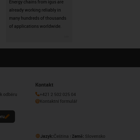
Energy chains from igus are
already working reliably in
many hundreds of thousands
of applications worldwide.
igus-icon-3arrow
Kontakt
 k odběru
+421 2 502 025 04
Kontaktní formulář
eru
Jazyk:
Čeština
Země:
Slovensko