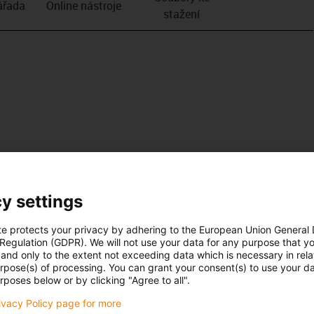
­řada
Online nástroje
stažení
y settings
te protects your privacy by adhering to the European Union General
 Regulation (GDPR). We will not use your data for any purpose that y
and only to the extent not exceeding data which is necessary in relat
urpose(s) of processing. You can grant your consent(s) to use your da
rposes below or by clicking "Agree to all".
rivacy Policy page for more