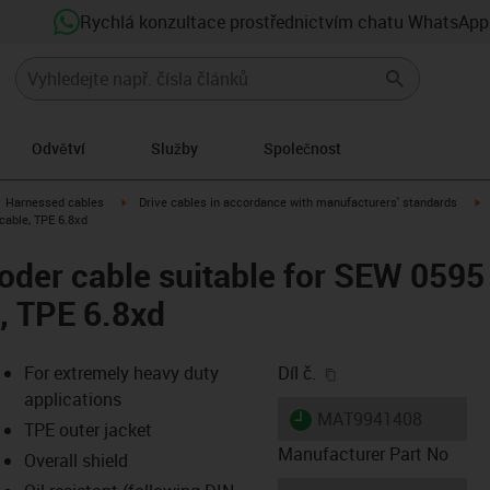
Rychlá konzultace prostřednictvím chatu WhatsApp
Odvětví
Služby
Společnost
gus-icon-arrow-right
igus-icon-arrow-right
i
Harnessed cables
Drive cables in accordance with manufacturers' standards
cable, TPE 6.8xd
der cable suitable for SEW 0595
, TPE 6.8xd
igus-icon-copy-clip
For extremely heavy duty
Díl č.
applications
igus-icon-lieferzeit
MAT9941408
TPE outer jacket
Manufacturer Part No
Overall shield