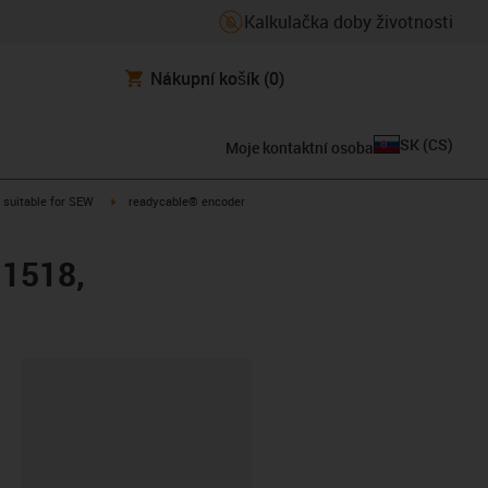
Kalkulačka doby životnosti
Nákupní košík
(0)
SK
(
CS
)
Moje kontaktní osoba
gus-icon-arrow-right
igus-icon-arrow-right
suitable for SEW
readycable® encoder
 1518,
board