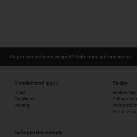
Co pro vás můžeme vylepšit? Dejte nám zpětnou vazbu.
O společnosti igus®
Služby
O nás
Funkce myig
Zmáčknout
Online nástr
Veletrhy
Vzorky zdar
Portál se so
Naše platební metody