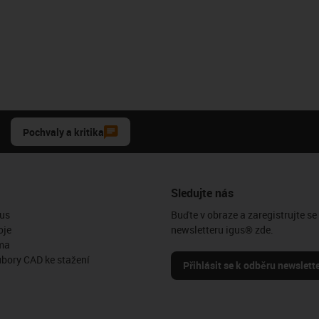
Pochvaly a kritika
Sledujte nás
us
Buďte v obraze a zaregistrujte se
oje
newsletteru igus® zde.
ma
ubory CAD ke stažení
Přihlásit se k odběru newslett