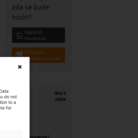
zda se bude
hodit?
Výpočet
igus-icon-lebensdauerrechner
životnosti
Požádat o
igus-icon-gratismuster
bezplatný vzorek
 Data
Buy a
ou do not
cable
ion to a
ta for
without a connector?