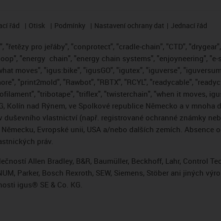
cí řád
Otisk
Podmínky
Nastavení ochrany dat
Jednací řád
 "řetězy pro jeřáby", "conprotect", "cradle-chain", "CTD", "drygear", "
loop", "energy
chain", "energy chain systems", "enjoyneering", "e-skin"
s what moves", "igus:bike", "igusGO", "igutex", "iguverse", "iguversum
ore", "print2mold", "Rawbot", "RBTX", "RCYL", "readycable", "readych
ofilament", "tribotape", "triflex", "twisterchain", "when it moves, i
, Kolín nad Rýnem, ve Spolkové republice Německo a v mnoha da
áv duševního vlastnictví (např. registrované ochranné známky ne
 v Německu, Evropské unii, USA a/nebo dalších zemích. Absence
stnických práv.
čností Allen Bradley, B&R, Baumüller, Beckhoff, Lahr, Control 
i, NUM, Parker, Bosch Rexroth, SEW, Siemens, Stöber ani jiných 
osti igus® SE & Co. KG.