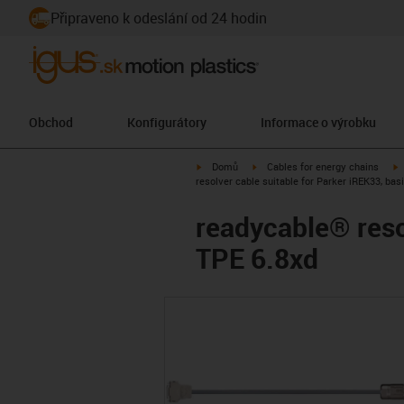
Připraveno k odeslání od 24 hodin
Obchod
Konfigurátory
Informace o výrobku
igus-icon-arrow-right
igus-icon-arrow-right
i
Domů
Cables for energy chains
resolver cable suitable for Parker iREK33, bas
readycable® reso
TPE 6.8xd