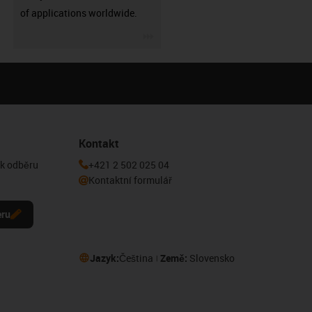
of applications worldwide.
igus-icon-3arrow
Kontakt
 k odběru
+421 2 502 025 04
Kontaktní formulář
eru
Jazyk:
Čeština
Země:
Slovensko