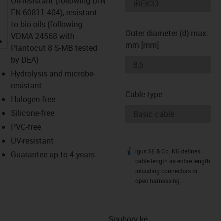
Oil-resistant (following DIN
EN 60811-404), resistant
to bio oils (following
Outer diameter (d) max.
igus-icon-lupe
VDMA 24568 with
mm [mm]
Plantocut 8 S-MB tested
by DEA)
Hydrolysis and microbe-
resistant
Cable type
Halogen-free
Silicone-free
PVC-free
UV-resistant
igus SE & Co. KG defines
igus-icon-info
Guarantee up to 4 years
cable length as entire length
inlcuding connectors or
open harnessing.
Soubory ke