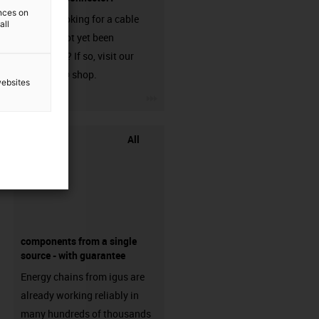
ences on
Are you looking for a cable
all
that has not yet been
harnessed? If so, visit our
chainflex® shop.
websites
igus-icon-3arrow
All
components from a single
source - with guarantee
Energy chains from igus are
already working reliably in
many hundreds of thousands