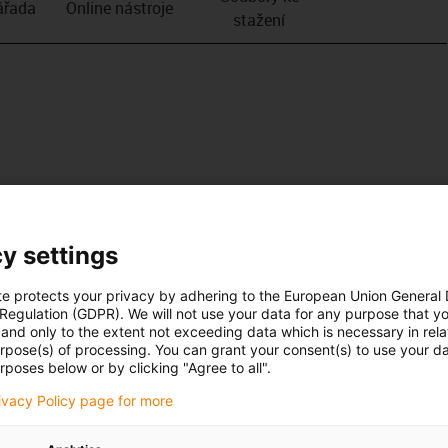
­řada
Online nástroje
stažení
y settings
te protects your privacy by adhering to the European Union General
 Regulation (GDPR). We will not use your data for any purpose that y
and only to the extent not exceeding data which is necessary in relat
urpose(s) of processing. You can grant your consent(s) to use your da
rposes below or by clicking "Agree to all".
rivacy Policy page for more