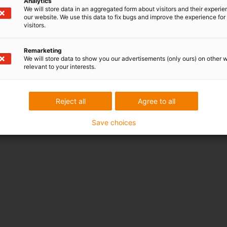
Analytics
We will store data in an aggregated form about visitors and their experi
our website. We use this data to fix bugs and improve the experience for 
visitors.
Remarketing
We will store data to show you our advertisements (only ours) on other 
relevant to your interests.
Reject all
Agree to all
Save choices