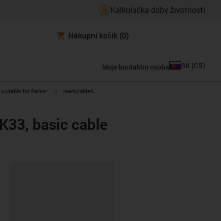
Kalkulačka doby životnosti
Nákupní košík
(0)
SK
(
CS
)
Moje kontaktní osoba
gus-icon-arrow-right
igus-icon-arrow-right
suitable for Parker
readycable®
EK33, basic cable
board