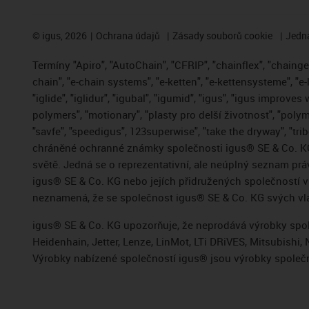
©
igus, 2026
Ochrana údajů
Zásady souborů cookie
Jedna
Termíny "Apiro", "AutoChain", "CFRIP", "chainflex", "chainge",
chain", "e-chain systems", "e-ketten", "e-kettensysteme", "e-
"iglide", "iglidur", "igubal", "igumid", "igus", "igus improve
polymers", "motionary", "plasty pro delší životnost", "polym
"savfe", "speedigus", 123superwise", "take the dryway", "trib
chráněné ochranné známky společnosti igus® SE & Co. KG
světě. Jedná se o reprezentativní, ale neúplný seznam pr
igus® SE & Co. KG nebo jejích přidružených společností
neznamená, že se společnost igus® SE & Co. KG svých vla
igus® SE & Co. KG upozorňuje, že neprodává výrobky spole
Heidenhain, Jetter, Lenze, LinMot, LTi DRiVES, Mitsubish
Výrobky nabízené společností igus® jsou výrobky společn