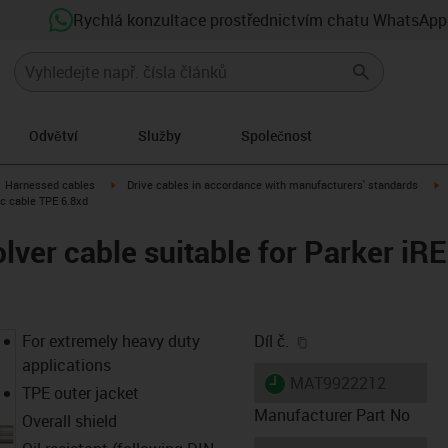
Rychlá konzultace prostřednictvím chatu WhatsApp
Odvětví
Služby
Společnost
gus-icon-arrow-right
igus-icon-arrow-right
i
Harnessed cables
Drive cables in accordance with manufacturers' standards
ic cable TPE 6.8xd
lver cable suitable for Parker iR
igus-icon-copy-clip
For extremely heavy duty
Díl č.
applications
igus-icon-lieferzeit
MAT9922212
TPE outer jacket
Manufacturer Part No
Overall shield