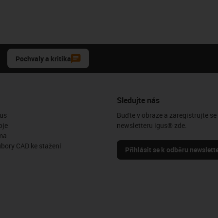
Pochvaly a kritika
Sledujte nás
us
Buďte v obraze a zaregistrujte se
oje
newsletteru igus® zde.
ma
ubory CAD ke stažení
Přihlásit se k odběru newslett