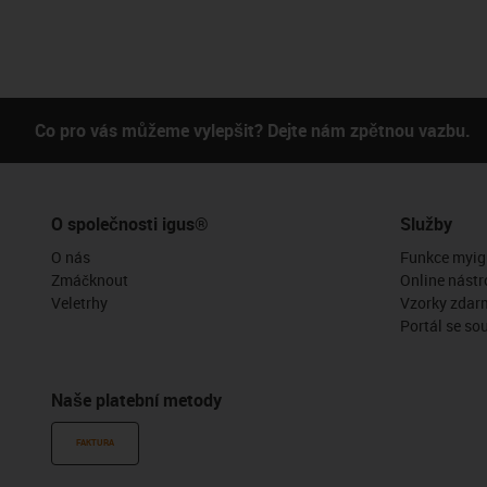
Co pro vás můžeme vylepšit? Dejte nám zpětnou vazbu.
O společnosti igus®
Služby
O nás
Funkce myig
Zmáčknout
Online nástr
Veletrhy
Vzorky zdar
Portál se so
Naše platební metody
FAKTURA