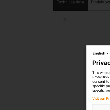
Technická data
Produktová
English
Privac
This websi
Protection
consent to 
specific p
specific pu
Visit our P