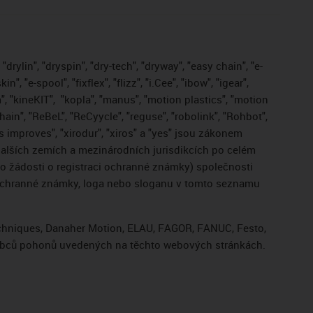
drylin", "dryspin", "dry-tech", "dryway", "easy chain", "e-
, "e-spool", "fixflex", "flizz", "i.Cee", "ibow", "igear",
", "kineKIT",
"kopla", "manus", "motion plastics", "motion
ain", "ReBeL", "ReCyycle", "reguse", "robolink", "Rohbot",
gus improves", "xirodur", "xiros" a "yes" jsou zákonem
lších zemích a mezinárodních jurisdikcích po celém
bo žádosti o registraci ochranné známky) společnosti
 ochranné známky, loga nebo sloganu v tomto seznamu
Techniques, Danaher Motion, ELAU, FAGOR, FANUC, Festo,
výrobců pohonů uvedených na těchto webových stránkách.