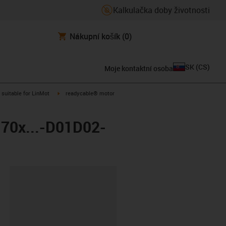
Kalkulačka doby životnosti
Nákupní košík
(0)
SK
(
CS
)
Moje kontaktní osoba
gus-icon-arrow-right
igus-icon-arrow-right
suitable for LinMot
readycable® motor
-70x...-D01D02-
board