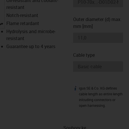
Oil-resistant and coolant-
resistant
Notch-resistant
Outer diameter (d) max.
igus-icon-lupe
Flame retardant
mm [mm]
Hydrolysis and microbe-
resistant
Guarantee up to 4 years
Cable type
igus SE & Co. KG defines
igus-icon-info
cable length as entire length
inlcuding connectors or
open harnessing.
Soubory ke