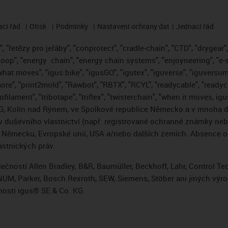
cí řád
Otisk
Podmínky
Nastavení ochrany dat
Jednací řád
 "řetězy pro jeřáby", "conprotect", "cradle-chain", "CTD", "drygear", "
loop", "energy
chain", "energy chain systems", "enjoyneering", "e-skin"
s what moves", "igus:bike", "igusGO", "igutex", "iguverse", "iguversum
ore", "print2mold", "Rawbot", "RBTX", "RCYL", "readycable", "readych
ofilament", "tribotape", "triflex", "twisterchain", "when it moves, i
, Kolín nad Rýnem, ve Spolkové republice Německo a v mnoha da
áv duševního vlastnictví (např. registrované ochranné známky ne
 v Německu, Evropské unii, USA a/nebo dalších zemích. Absence
stnických práv.
čností Allen Bradley, B&R, Baumüller, Beckhoff, Lahr, Control 
i, NUM, Parker, Bosch Rexroth, SEW, Siemens, Stöber ani jiných 
osti igus® SE & Co. KG.