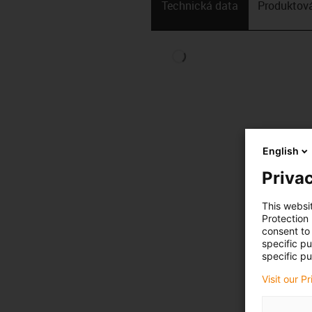
Technická data
Produktová
English
Privac
This websi
Protection
consent to 
specific p
specific pu
Visit our P