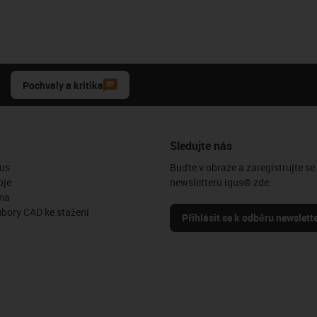
Pochvaly a kritika
Sledujte nás
us
Buďte v obraze a zaregistrujte se
oje
newsletteru igus® zde.
ma
ubory CAD ke stažení
Přihlásit se k odběru newslett