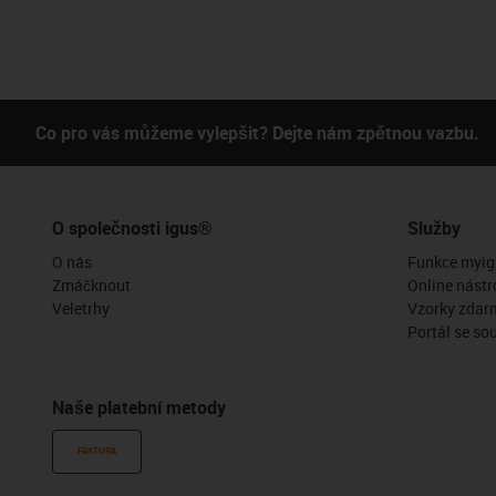
Co pro vás můžeme vylepšit? Dejte nám zpětnou vazbu.
O společnosti igus®
Služby
O nás
Funkce myig
Zmáčknout
Online nástr
Veletrhy
Vzorky zdar
Portál se so
Naše platební metody
FAKTURA