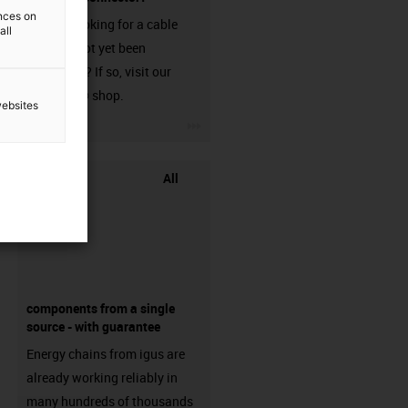
ences on
Are you looking for a cable
all
that has not yet been
harnessed? If so, visit our
chainflex® shop.
websites
igus-icon-3arrow
All
components from a single
source - with guarantee
Energy chains from igus are
already working reliably in
many hundreds of thousands