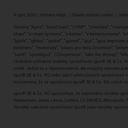
©
igus, 2026
Ochrana údajů
Zásady souborů cookie
Jedna
Termíny "Apiro", "AutoChain", "CFRIP", "chainflex", "chainge",
chain", "e-chain systems", "e-ketten", "e-kettensysteme", "e-
"iglide", "iglidur", "igubal", "igumid", "igus", "igus improve
polymers", "motionary", "plasty pro delší životnost", "polym
"savfe", "speedigus", 123superwise", "take the dryway", "trib
chráněné ochranné známky společnosti igus® SE & Co. KG
světě. Jedná se o reprezentativní, ale neúplný seznam pr
igus® SE & Co. KG nebo jejích přidružených společností
neznamená, že se společnost igus® SE & Co. KG svých vla
igus® SE & Co. KG upozorňuje, že neprodává výrobky spole
Heidenhain, Jetter, Lenze, LinMot, LTi DRiVES, Mitsubish
Výrobky nabízené společností igus® jsou výrobky společn