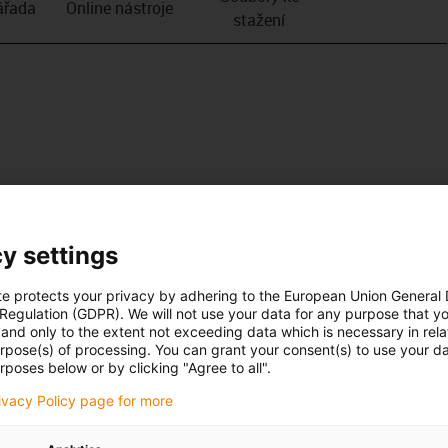
­řada
Online nástroje
stažení
y settings
te protects your privacy by adhering to the European Union General
 Regulation (GDPR). We will not use your data for any purpose that y
and only to the extent not exceeding data which is necessary in relat
urpose(s) of processing. You can grant your consent(s) to use your da
rposes below or by clicking "Agree to all".
rivacy Policy page for more