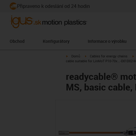
Připraveno k odeslání od 24 hodin
Obchod
Konfigurátory
Informace o výrobku
igus-icon-arrow-right
igus-icon-arrow-right
i
Domů
Cables for energy chains
cable suitable for LinMoT P10-70x...-D01D02-M
readycable® moto
MS, basic cable,