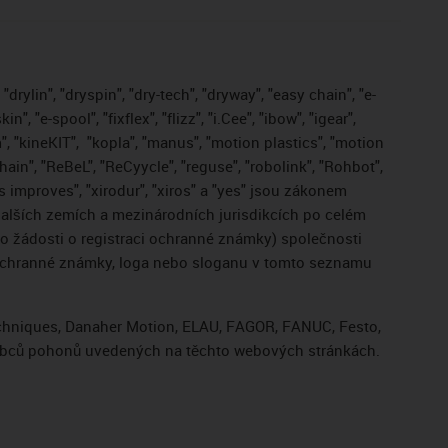
drylin", "dryspin", "dry-tech", "dryway", "easy chain", "e-
, "e-spool", "fixflex", "flizz", "i.Cee", "ibow", "igear",
", "kineKIT",
"kopla", "manus", "motion plastics", "motion
ain", "ReBeL", "ReCyycle", "reguse", "robolink", "Rohbot",
gus improves", "xirodur", "xiros" a "yes" jsou zákonem
lších zemích a mezinárodních jurisdikcích po celém
bo žádosti o registraci ochranné známky) společnosti
 ochranné známky, loga nebo sloganu v tomto seznamu
Techniques, Danaher Motion, ELAU, FAGOR, FANUC, Festo,
výrobců pohonů uvedených na těchto webových stránkách.