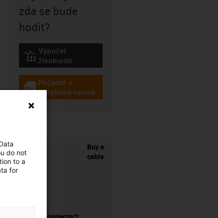
zda se bude
hodit?
Výpočet
igus-icon-lebensdauerrechner
životnosti
Požádat o
igus-icon-gratismuster
bezplatný vzorek
 Data
Buy a
ou do not
cable
ion to a
ta for
without a connector?