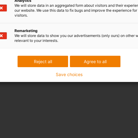
Analytics
We will store data in an aggregated form about visitors and their experi
our website. We use this data to fix bugs and improve the experience for 
visitors.
Remarketing
We will store data to show you our advertisements (only ours) on other 
relevant to your interests.
Reject all
Agree to all
Save choices