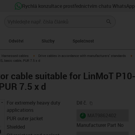
Rychlá konzultace prostřednictvím chatu WhatsApp
Odvětví
Služby
Společnost
gus-icon-arrow-right
igus-icon-arrow-right
i
Harnessed cables
Drive cables in accordance with manufacturers' standards
S, basic cable, PUR 7.5 x d
r cable suitable for LinMoT P10
 PUR 7.5 x d
igus-icon-copy-clip
For extremely heavy duty
Díl č.
applications
igus-icon-lieferzeit
MAT9862402
PUR outer jacket
Manufacturer Part No
Shielded