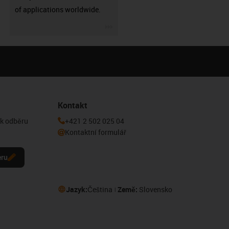
of applications worldwide.
igus-icon-3arrow
Kontakt
 k odběru
+421 2 502 025 04
Kontaktní formulář
eru
Jazyk:
Čeština
Země:
Slovensko