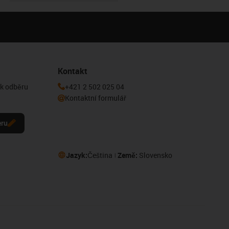
Kontakt
 k odběru
+421 2 502 025 04
Kontaktní formulář
eru
Jazyk:
Čeština
Země:
Slovensko