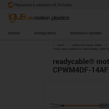
Připraveno k odeslání od 24 hodin
Obchod
Konfigurátory
Informace o výrobku
igus-icon-arrow-right
igus-icon-arrow-right
i
Domů
Cables for energy chains
motor cable suitable for Allen Bradley 2090
readycable® moto
CPWM4DF-14AFxx