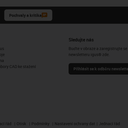
Pochvaly a kritika
Sledujte nás
us
Buďte v obraze a zaregistrujte se
oje
newsletteru igus® zde.
ma
ubory CAD ke stažení
Přihlásit se k odběru newslett
cí řád
Otisk
Podmínky
Nastavení ochrany dat
Jednací řád