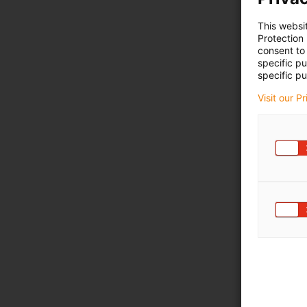
This websi
Protection
consent to 
specific p
specific pu
Visit our P