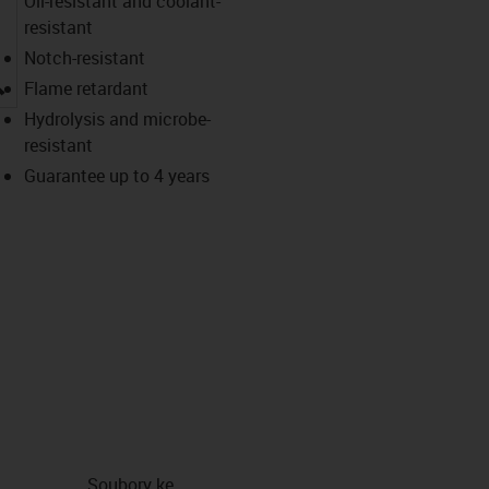
Oil-resistant and coolant-
resistant
Notch-resistant
igus-icon-lupe
Flame retardant
Hydrolysis and microbe-
resistant
Guarantee up to 4 years
Soubory ke