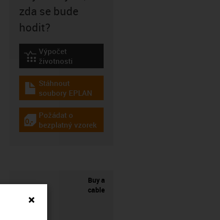
zda se bude
hodit?
Výpočet
igus-icon-lebensdauerrechner
životnosti
Stáhnout
igus-icon-download-plan
soubory EPLAN
Požádat o
igus-icon-gratismuster
bezplatný vzorek
Buy a
cable