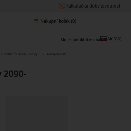
Kalkulačka doby životnosti
Nákupní košík
(0)
SK
(
CS
)
Moje kontaktní osoba
gus-icon-arrow-right
igus-icon-arrow-right
suitable for Allen Bradley
readycable®
y 2090-
board