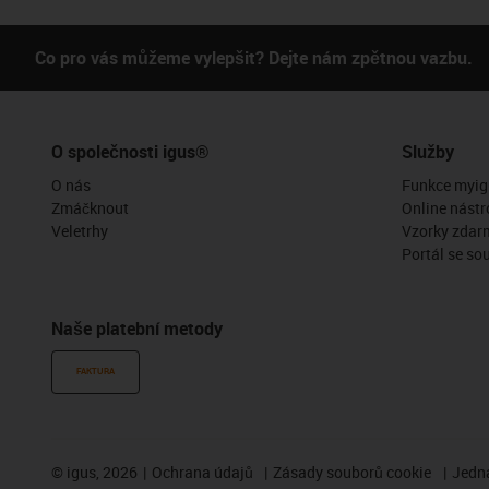
Co pro vás můžeme vylepšit? Dejte nám zpětnou vazbu.
O společnosti igus®
Služby
O nás
Funkce myig
Zmáčknout
Online nástr
Veletrhy
Vzorky zdar
Portál se so
Naše platební metody
FAKTURA
©
igus, 2026
Ochrana údajů
Zásady souborů cookie
Jedna