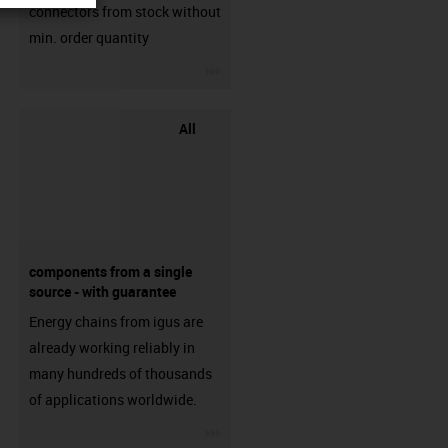
connectors from stock without
min. order quantity
igus-icon-3arrow
All
components from a single
source - with guarantee
Energy chains from igus are
already working reliably in
many hundreds of thousands
of applications worldwide.
igus-icon-3arrow