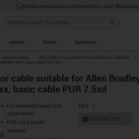
Rychlá konzultace prostřednictvím chatu WhatsApp
Odvětví
Služby
Společnost
gus-icon-arrow-right
igus-icon-arrow-right
i
Harnessed cables
Drive cables in accordance with manufacturers' standards
-CPWM4DF-14AFxx, basic cable PUR 7.5xd
r cable suitable for Allen Bradle
, basic cable PUR 7.5xd
igus-icon-copy-clip
For extremely heavy duty
Díl č.
applications
igus-icon-lieferzeit
MAT9861798
PUR outer jacket
Shielded