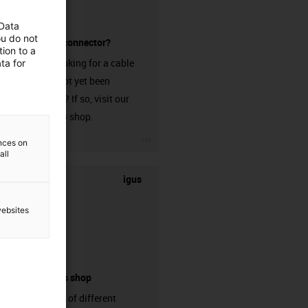
 Data
ou do not
without a connector?
ion to a
Are you looking for a cable
ta for
that has not yet been
harnessed? If so, visit our
chainflex® shop.
igus-icon-3arrow
ences on
all
igus
websites
connectors shop
big variaty of different