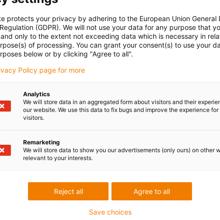
te protects your privacy by adhering to the European Union General
 Regulation (GDPR). We will not use your data for any purpose that y
and only to the extent not exceeding data which is necessary in relat
urpose(s) of processing. You can grant your consent(s) to use your da
rposes below or by clicking "Agree to all".
rivacy Policy page for more
Analytics
We will store data in an aggregated form about visitors and their experi
our website. We use this data to fix bugs and improve the experience for 
visitors.
Remarketing
We will store data to show you our advertisements (only ours) on other 
relevant to your interests.
Reject all
Agree to all
Save choices