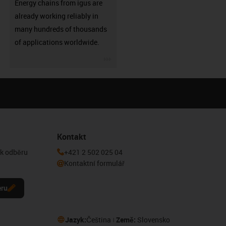
Energy chains from igus are
already working reliably in
many hundreds of thousands
of applications worldwide.
igus-icon-3arrow
Kontakt
 k odběru
+421 2 502 025 04
Kontaktní formulář
eru
Jazyk:
Čeština
Země:
Slovensko