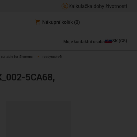
Kalkulačka doby životnosti
Nákupní košík
(0)
SK
(
CS
)
Moje kontaktní osoba
gus-icon-arrow-right
igus-icon-arrow-right
suitable for Siemens
readycable®
FX_002-5CA68,
board