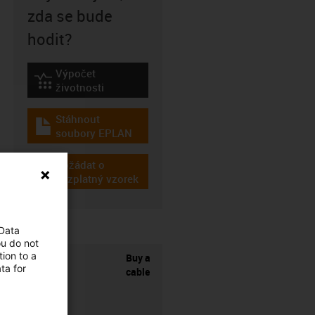
zda se bude
hodit?
Výpočet
igus-icon-lebensdauerrechner
životnosti
Stáhnout
igus-icon-download-plan
soubory EPLAN
Požádat o
igus-icon-gratismuster
bezplatný vzorek
 Data
ou do not
ion to a
Buy a
ta for
cable