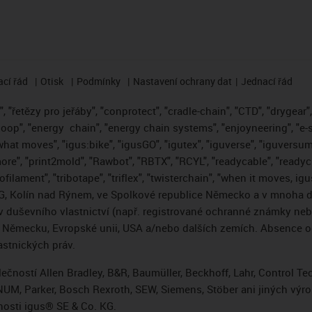
cí řád
Otisk
Podmínky
Nastavení ochrany dat
Jednací řád
 "řetězy pro jeřáby", "conprotect", "cradle-chain", "CTD", "drygear", "
loop", "energy
chain", "energy chain systems", "enjoyneering", "e-skin"
s what moves", "igus:bike", "igusGO", "igutex", "iguverse", "iguversum
ore", "print2mold", "Rawbot", "RBTX", "RCYL", "readycable", "readych
ofilament", "tribotape", "triflex", "twisterchain", "when it moves, i
, Kolín nad Rýnem, ve Spolkové republice Německo a v mnoha da
áv duševního vlastnictví (např. registrované ochranné známky ne
 v Německu, Evropské unii, USA a/nebo dalších zemích. Absence
stnických práv.
čností Allen Bradley, B&R, Baumüller, Beckhoff, Lahr, Control 
i, NUM, Parker, Bosch Rexroth, SEW, Siemens, Stöber ani jiných 
osti igus® SE & Co. KG.