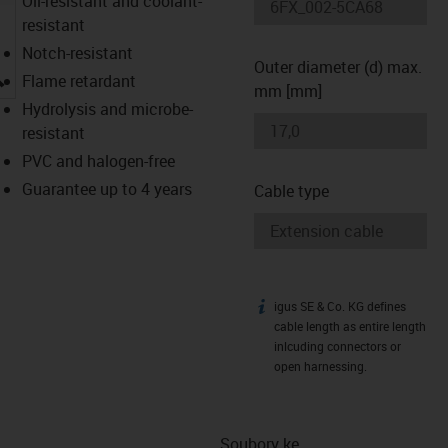
Oil-resistant and coolant-
resistant
Notch-resistant
Outer diameter (d) max.
igus-icon-lupe
Flame retardant
mm [mm]
Hydrolysis and microbe-
resistant
PVC and halogen-free
Guarantee up to 4 years
Cable type
igus SE & Co. KG defines
igus-icon-info
cable length as entire length
inlcuding connectors or
open harnessing.
Soubory ke