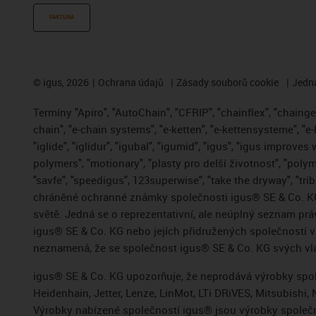
FAKTURA
©
igus, 2026
Ochrana údajů
Zásady souborů cookie
Jedna
Termíny "Apiro", "AutoChain", "CFRIP", "chainflex", "chainge",
chain", "e-chain systems", "e-ketten", "e-kettensysteme", "e-
"iglide", "iglidur", "igubal", "igumid", "igus", "igus improve
polymers", "motionary", "plasty pro delší životnost", "polym
"savfe", "speedigus", 123superwise", "take the dryway", "trib
chráněné ochranné známky společnosti igus® SE & Co. KG
světě. Jedná se o reprezentativní, ale neúplný seznam pr
igus® SE & Co. KG nebo jejích přidružených společností
neznamená, že se společnost igus® SE & Co. KG svých vla
igus® SE & Co. KG upozorňuje, že neprodává výrobky spole
Heidenhain, Jetter, Lenze, LinMot, LTi DRiVES, Mitsubish
Výrobky nabízené společností igus® jsou výrobky společn