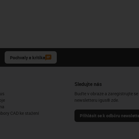
Pochvaly a kritika
Sledujte nás
us
Buďte v obraze a zaregistrujte se
oje
newsletteru igus® zde.
ma
ubory CAD ke stažení
Přihlásit se k odběru newslett