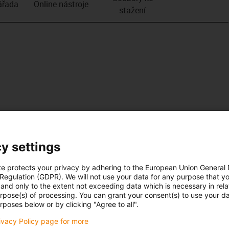
­řada
Online nástroje
stažení
y settings
te protects your privacy by adhering to the European Union General
 Regulation (GDPR). We will not use your data for any purpose that y
and only to the extent not exceeding data which is necessary in relat
urpose(s) of processing. You can grant your consent(s) to use your da
rposes below or by clicking "Agree to all".
rivacy Policy page for more