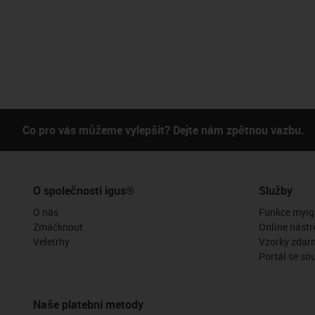
Co pro vás můžeme vylepšit? Dejte nám zpětnou vazbu.
O společnosti igus®
Služby
O nás
Funkce myig
Zmáčknout
Online nástr
Veletrhy
Vzorky zdar
Portál se so
Naše platební metody