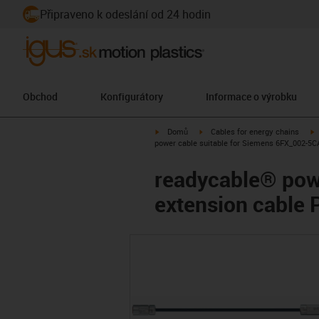
Připraveno k odeslání od 24 hodin
Obchod
Konfigurátory
Informace o výrobku
igus-icon-arrow-right
igus-icon-arrow-right
i
Domů
Cables for energy chains
power cable suitable for Siemens 6FX_002-5C
readycable® pow
extension cable