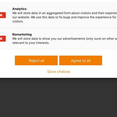
Analytics
We will store data in an aggregated form about visitors and their experi
our website. We use this data to fix bugs and improve the experience for 
visitors.
Remarketing
We will store data to show you our advertisements (only ours) on other 
relevant to your interests.
Reject all
Agree to all
Save choices