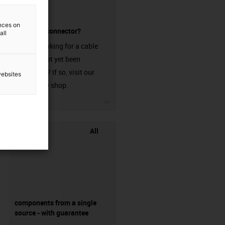
ences on
without a connector?
all
Are you looking for a cable
that has not yet been
harnessed? If so, visit our
websites
chainflex® shop.
igus-icon-3arrow
All
components from a single
source - with guarantee