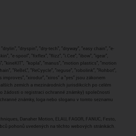
drylin", "dryspin", "dry-tech", "dryway", "easy chain", "e-
, "e-spool", "fixflex", "flizz", "i.Cee", "ibow", "igear",
", "kineKIT",
"kopla", "manus", "motion plastics", "motion
ain", "ReBeL", "ReCyycle", "reguse", "robolink", "Rohbot",
gus improves", "xirodur", "xiros" a "yes" jsou zákonem
lších zemích a mezinárodních jurisdikcích po celém
bo žádosti o registraci ochranné známky) společnosti
 ochranné známky, loga nebo sloganu v tomto seznamu
Techniques, Danaher Motion, ELAU, FAGOR, FANUC, Festo,
výrobců pohonů uvedených na těchto webových stránkách.