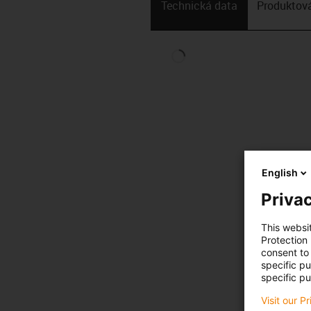
Technická data
Produktová
English
Privac
This websi
Protection
consent to 
specific p
specific pu
Visit our P