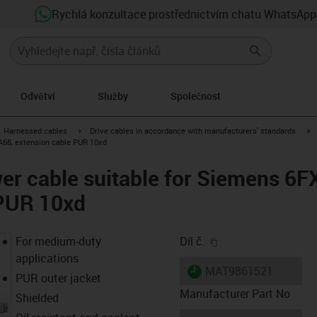
Rychlá konzultace prostřednictvím chatu WhatsApp
Odvětví
Služby
Společnost
gus-icon-arrow-right
igus-icon-arrow-right
i
Harnessed cables
Drive cables in accordance with manufacturers' standards
A68, extension cable PUR 10xd
er cable suitable for Siemens 6
 PUR 10xd
igus-icon-copy-clip
For medium-duty
Díl č.
applications
igus-icon-lieferzeit
MAT9861521
PUR outer jacket
Manufacturer Part No
Shielded